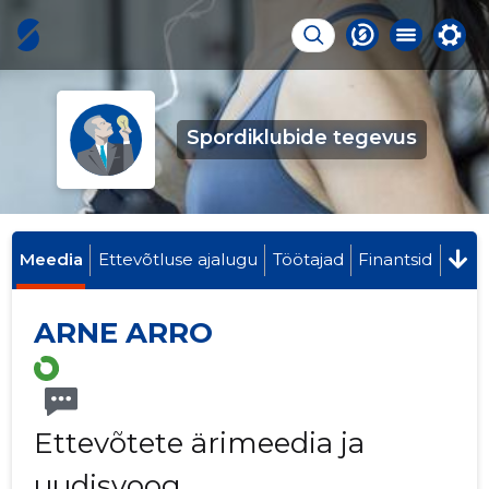
Spordiklubide tegevus
Meedia
Ettevõtluse ajalugu
Töötajad
Finantsid
ARNE ARRO
Ettevõtete ärimeedia ja
uudisvoog