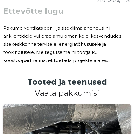
21.04.2026, 11:29
Ettevõtte lugu
Pakume ventilatsiooni- ja sisekliimalahendusi nii
äriklientidele kui eraelamu omanikele, keskendudes
sisekeskkonna tervisele, energiatõhususele ja
töökindlusele. Me tegutseme nii tootja kui
koostööpartnerina, et toetada projekte alates
renoveerimisest kuni uusehitusteni. Paljud hooned
vajavad paremat õhuvahetust, madalamaid
Tooted ja teenused
energiakulusid ja usaldusväärseid lahendusi, mis
Vaata pakkumisi
vastavad sätestatud normidele ja hügieeninõuetele.
Valdkonnas on sageli raskusi sobiva skaleeritavuse ja
projekteeritavuse leidmisega eri tüüpi hoonetele ja
erivajadustega ruumidele. Me valmistame ja tarnime
seadmeid ja