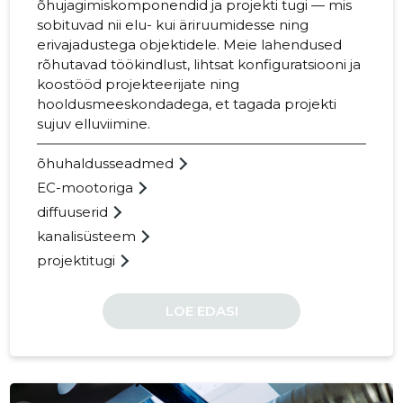
õhujagimiskomponendid ja projekti tugi — mis
sobituvad nii elu- kui äriruumidesse ning
erivajadustega objektidele. Meie lahendused
rõhutavad töökindlust, lihtsat konfiguratsiooni ja
koostööd projekteerijate ning
52
hooldusmeeskondadega, et tagada projekti
sujuv elluviimine.
õhuhaldusseadmed
EC-mootoriga
diffuuserid
kanalisüsteem
projektitugi
LOE EDASI
SYSTEMAIR.COM