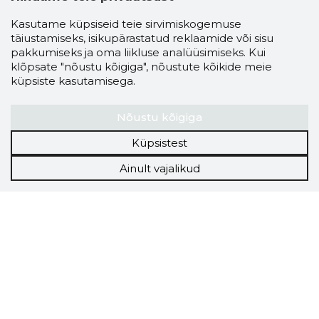
Kasutame küpsiseid teie sirvimiskogemuse
täiustamiseks, isikupärastatud reklaamide või sisu
pakkumiseks ja oma liikluse analüüsimiseks. Kui
klõpsate "nõustu kõigiga", nõustute kõikide meie
küpsiste kasutamisega.
Nõustu kõigiga
Küpsistest
Ainult vajalikud