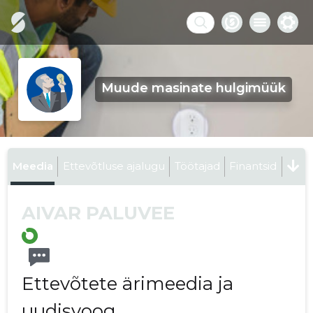
Muude masinate hulgimüük
Meedia
Ettevõtluse ajalugu
Töötajad
Finantsid
AIVAR PALUVEE
Ettevõtete ärimeedia ja
uudisvoog