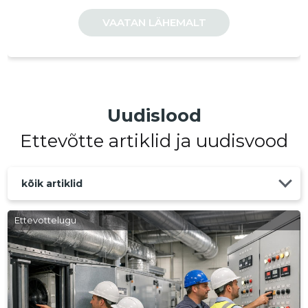
VAATAN LÄHEMALT
Uudislood
Ettevõtte artiklid ja uudisvood
kõik artiklid
Ettevottelugu