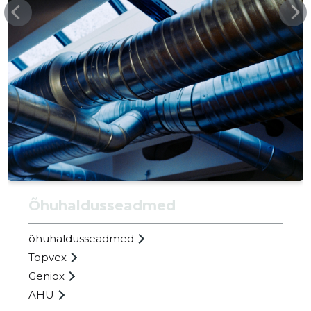
SYSTEMA
Usaldusv
Õhuhaldusseadmed
õhuhaldusseadmed
Topvex
Geniox
AHU