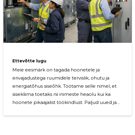
Ettevõtte lugu
Meie eesmärk on tagada hoonetele ja
erivajadustega ruumidele tervislik, ohutu ja
energiatõhus siseõhk. Töötame selle nimel, et
sisekliima toetaks nii inimeste heaolu kui ka
hoonete pikaajalist töökindlust. Paljud uued ja
renoveeritavad objektid vajavad lahendusi, mis
vastavad energiatõhususe, õhukvaliteedi ja
tuleohutuse nõuetele ning samal ajal säilitavad
hügieeni ja töökindluse eriti tundlikes