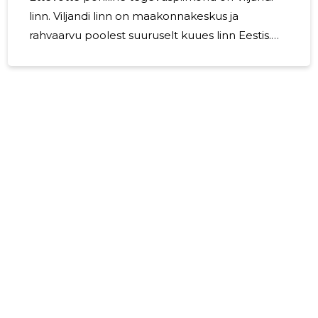
linn. Viljandi linn on maakonnakeskus ja
rahvaarvu poolest suuruselt kuues linn Eestis.
Ettevõttel on kinnisvara ka Viljandi vallas, Mulgi
vallas ja vähesel määral teistes maakondades.
2024. aastal jätkati ehitustöödega Viljandi linnas
Pärnu mnt 30 ja 32 kinnistutel (tööde
maksumus 35,4 tuh eurot) ja Vaksali 34 kinnistul
(tööde maksumus 46,5 tuh eurot).
Kinnivarainvesteeringuna soetati korter Tallinnas
(soetusmaksumus 301,1 tuh eurot). Ettevõtte