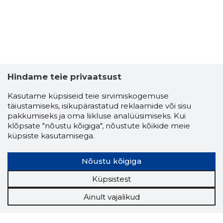
Hindame teie privaatsust
Kasutame küpsiseid teie sirvimiskogemuse
täiustamiseks, isikupärastatud reklaamide või sisu
pakkumiseks ja oma liikluse analüüsimiseks. Kui
klõpsate "nõustu kõigiga", nõustute kõikide meie
küpsiste kasutamisega.
Nõustu kõigiga
Küpsistest
Ainult vajalikud