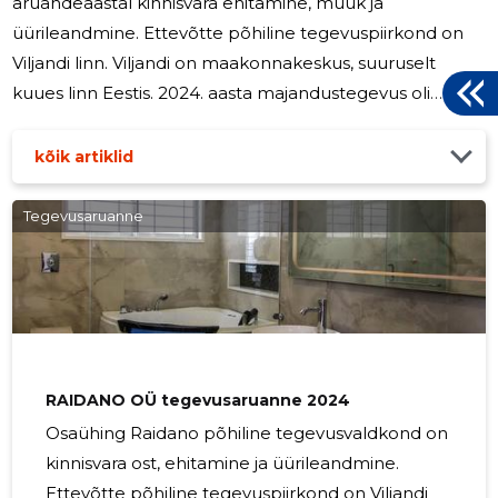
aruandeaastal kinnisvara ehitamine, müük ja
üürileandmine. Ettevõtte põhiline tegevuspiirkond on
Viljandi linn. Viljandi on maakonnakeskus, suuruselt
kuues linn Eestis. 2024. aasta majandustegevus oli
stabiilne, märkimisväärseid muutusi kinnisvaraturul ei
olnud. Nõudlus üüripindadele on Viljandis jätkuvalt
kõik artiklid
olemas. 2024. aastal oli OÜ LAVO Kaubanduse renditulu
(ilma vahendatud kommunaalkuludeta) 663,1 tuhat
Tegevusaruanne
eurot, 2023. aastal 701,5 tuhat eurot, vähenemine 5,5 %.
2024. aastal investeeriti kinnisvarasse 235,8 tuhat eurot.
OÜ LAVO Kaubanduse järgib oma
RAIDANO OÜ tegevusaruanne 2024
Osaühing Raidano põhiline tegevusvaldkond on
kinnisvara ost, ehitamine ja üürileandmine.
Ettevõtte põhiline tegevuspiirkond on Viljandi