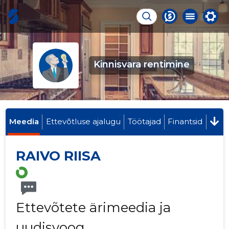
Kinnisvara rentimine
Meedia
Ettevõtluse ajalugu
Töötajad
Finantsid
RAIVO RIISA
Ettevõtete ärimeedia ja
uudisvoog