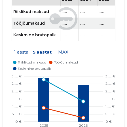
Riiklikud maksud
......
......
......
......
Tööjõumaksud
......
......
......
......
Keskmine brutopalk
......
......
......
......
1 aasta
5 aastat
MAX