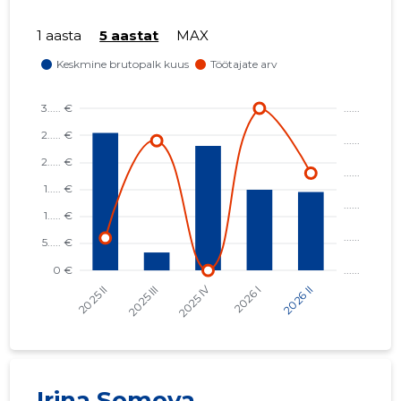
1 aasta
5 aastat
MAX
Irina Somova