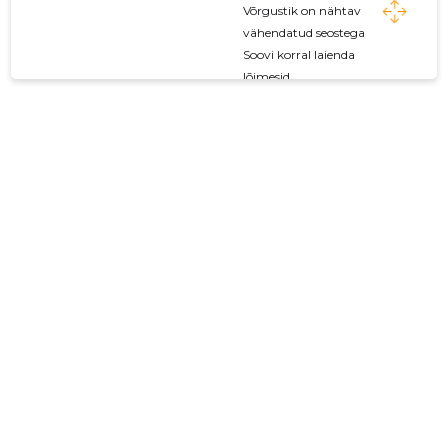
Võrgustik on nähtav
vähendatud seostega
Soovi korral laienda
lõimesid