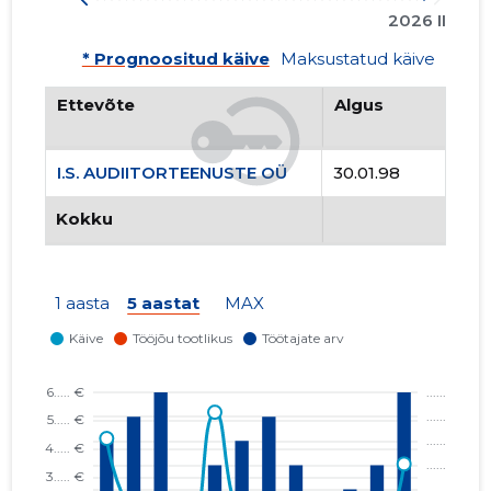
2026 II
* Prognoositud käive
Maksustatud käive
Ettevõte
Algus
I.S. AUDIITORTEENUSTE OÜ
30.01.98
Kokku
1 aasta
5 aastat
MAX