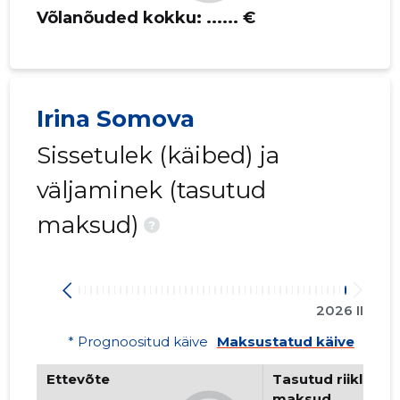
Võlanõuded kokku:
...... €
Irina Somova
Sissetulek (käibed) ja
väljaminek (tasutud
maksud)
?
2026 II
* Prognoositud käive
Maksustatud käive
Ettevõte
Tasutud riiklikud 
maksud