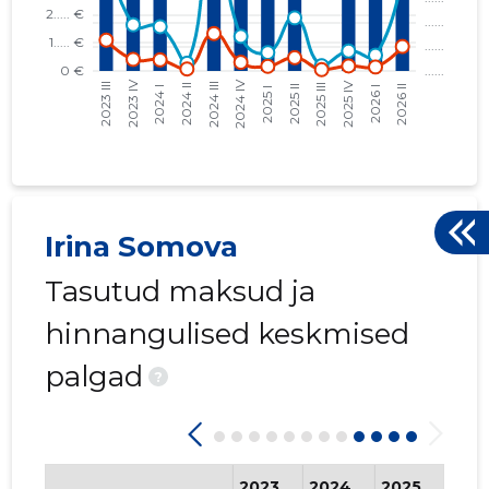
Irina Somova
Tasutud maksud ja
hinnangulised keskmised
palgad
?
2023
2024
2025
202