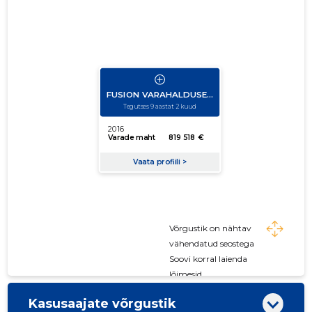
Võrgustik on nähtav
vähendatud seostega
Soovi korral laienda
lõimesid
Kasusaajate võrgustik