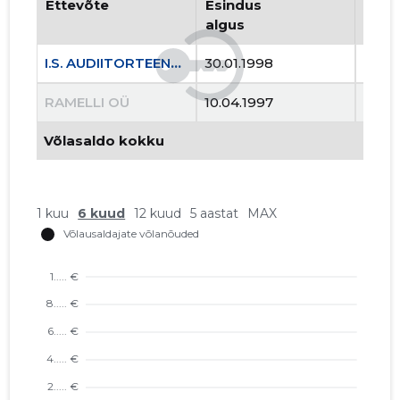
Ettevõte
Esindus
Esin
algus
lõpp
I.S. AUDIITORTEENUSTE OÜ
30.01.1998
..
RAMELLI OÜ
10.04.1997
21.11
Võlasaldo kokku
1 kuu
6 kuud
12 kuud
5 aastat
MAX