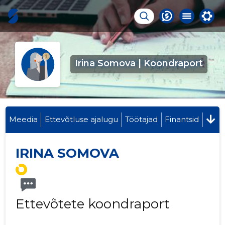
Irina Somova | Koondraport
Meedia
Ettevõtluse ajalugu
Töötajad
Finantsid
IRINA SOMOVA
Ettevõtete koondraport