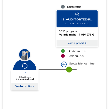
Kustutatud
Usaldusväärne
Neutraalne
Piiripealne
Problemaatiline
Riskantne
Ajalooline seos
Aktiivne seos
käibe suurus
võla suurus
Seoste laiendamine