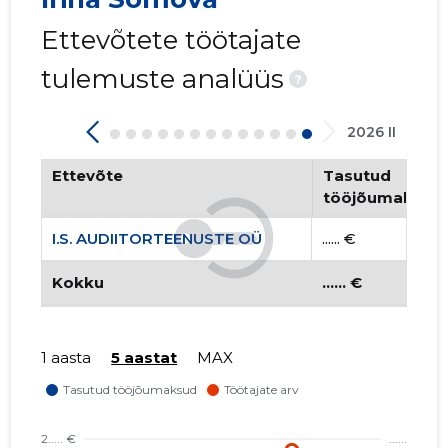
Ettevõtete töötajate
tulemuste analüüs
?
2026 II
Ettevõte
Tasutud
tööjõumaksud
I.S. AUDIITORTEENUSTE OÜ
...... €
Kokku
...... €
1 aasta
5 aastat
MAX