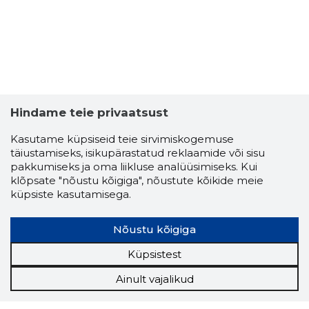
Hindame teie privaatsust
Kasutame küpsiseid teie sirvimiskogemuse
täiustamiseks, isikupärastatud reklaamide või sisu
pakkumiseks ja oma liikluse analüüsimiseks. Kui
klõpsate "nõustu kõigiga", nõustute kõikide meie
küpsiste kasutamisega.
Nõustu kõigiga
Küpsistest
Ainult vajalikud