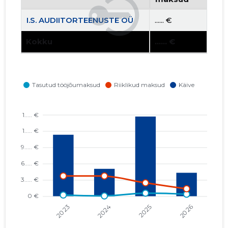
I.S. AUDIITORTEENUSTE OÜ
...... €
Kokku
...... €