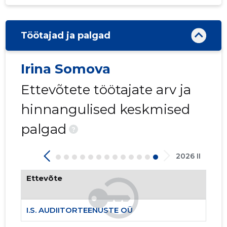
Töötajad ja palgad
I.S. AUD
Irina Somova
Usaldusv
Ettevõtete töötajate arv ja
hinnangulised keskmised
palgad
?
2026 II
Ettevõte
I.S. AUDIITORTEENUSTE OÜ