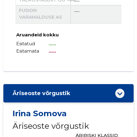
FUSION
......
......
VARAHALDUSE AS
Aruandeid kokku
Esitatud
......
Esitamata
......
Äriseoste võrgustik
Irina Somova
Äriseoste võrgustik
ÄRIRISKI KLASSID