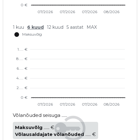
1 kuu
6 kuud
12 kuud
5 aastat
MAX
Võlanõuded seisuga ......
Maksuvõlg
...... €
Võlausaldajate võlanõuded
...... €