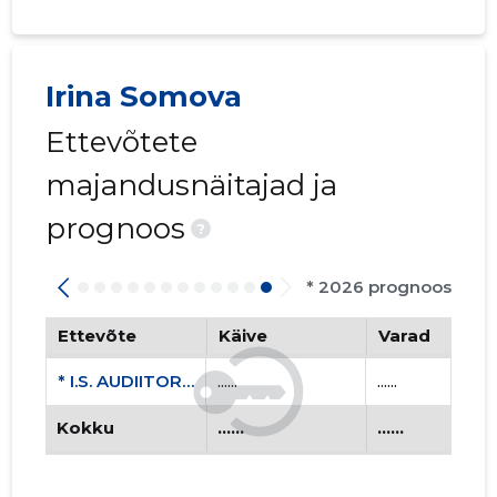
Irina Somova
Ettevõtete
majandusnäitajad ja
prognoos
?
* 2026 prognoos
Ettevõte
Käive
Varad
* I.S. AUDIITORTEENUSTE OÜ
......
......
Kokku
......
......