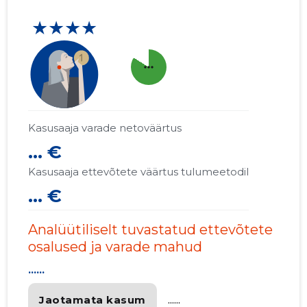
★★★★
more_horiz
Kasusaaja varade netoväärtus
... €
Kasusaaja ettevõtete väärtus tulumeetodil
... €
Analüütiliselt tuvastatud ettevõtete
osalused ja varade mahud
......
Jaotamata kasum
......