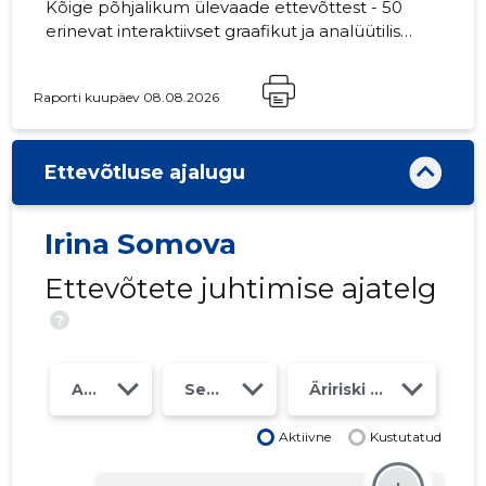
Kõige põhjalikum ülevaade ettevõttest - 50
erinevat interaktiivset graafikut ja analüütilist
mudelit. Hind 49 EUR või kuutasu alates 19
EUR
Raporti kuupäev 08.08.2026
Ettevõtluse ajalugu
Irina Somova
Ettevõtete juhtimise ajatelg
?
Aasta
Seosed
Äririski klass
Aktiivne
Kustutatud