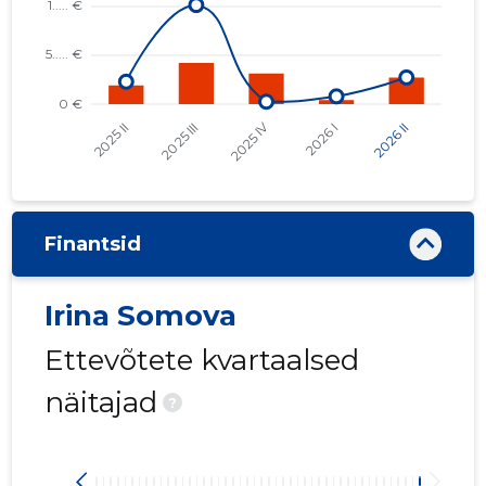
Finantsid
Irina Somova
Ettevõtete kvartaalsed
näitajad
?