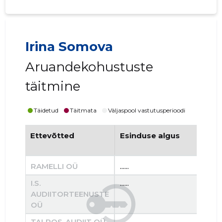
Irina Somova
Aruandekohustuste
täitmine
Täidetud
Täitmata
Väljaspool vastutusperioodi
Ettevõtted
Esinduse algus
Es
RAMELLI OÜ
......
......
I.S.
......
......
AUDIITORTEENUSTE
OÜ
TALROS-AUDIIT OÜ
......
......