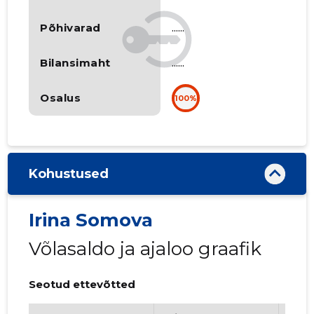
Põhivarad
......
Bilansimaht
......
Osalus
100%
Kohustused
Irina Somova
Võlasaldo ja ajaloo graafik
Seotud ettevõtted