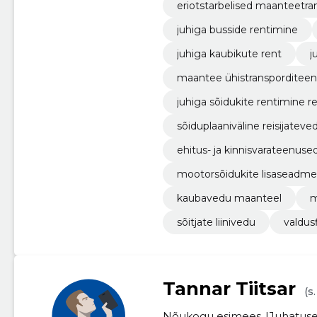
eriotstarbelised maanteetra
juhiga busside rentimine
juhiga kaubikute rent
j
maantee ühistransporditee
juhiga sõidukite rentimine re
sõiduplaaniväline reisijateve
ehitus- ja kinnisvarateenuse
mootorsõidukite lisaseadm
kaubavedu maanteel
m
sõitjate liinivedu
valdus
Tannar Tiitsar
(s
Nõukogu esimees
Juhatuse 