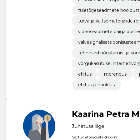
tuletõrjeseadmete hooldus
turva-ja kaitsematerjalide 
videoseadmete paigaldust
valvesignalisatsioonisüstee
tehnilised nõustamis- ja ko
võrgukasutuse, internetivõrg
ehitus
merendus
ehitus ja hooldus
Kaarina Petra M
Juhatuse liige
Seotud ettevõtete skoorid