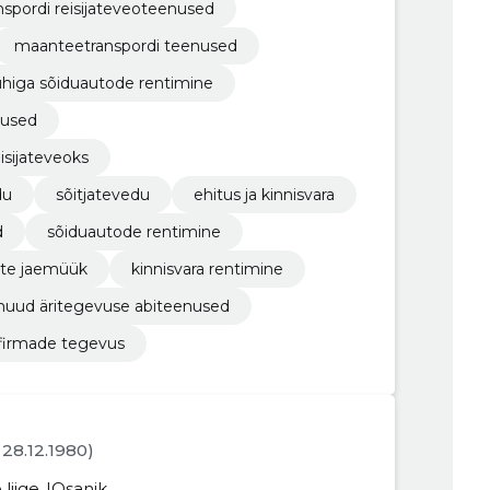
nspordi reisijateveoteenused
maanteetranspordi teenused
uhiga sõiduautode rentimine
nused
isijateveoks
du
sõitjatevedu
ehitus ja kinnisvara
d
sõiduautode rentimine
ete jaemüük
kinnisvara rentimine
uud äritegevuse abiteenused
firmade tegevus
. 28.12.1980)
liige
Osanik