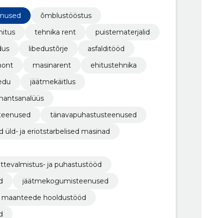
enused
õmblustööstus
hitus
tehnika rent
puistematerjalid
dus
libedustõrje
asfalditööd
mont
masinarent
ehitustehnika
edu
jäätmekäitlus
inantsanalüüs
 teenused
tänavapuhastusteenused
üld- ja eriotstarbelised masinad
ttevalmistus- ja puhastustööd
d
jäätmekogumisteenused
maanteede hooldustööd
d