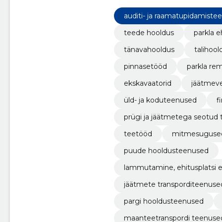
auditi- ja raamatupidamiste
teede hooldus
parkla e
tänavahooldus
talihool
pinnasetööd
parkla re
ekskavaatorid
jäätmev
üld- ja koduteenused
f
prügi ja jäätmetega seotud
teetööd
mitmesugused 
puude hooldusteenused
lammutamine, ehitusplatsi e
jäätmete transporditeenuse
pargi hooldusteenused
maanteetranspordi teenuse