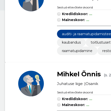
Seotud ettevõtete skoorid
Krediidiskoor:
...
Maineskoor:
...
auditi- ja raamatupidamiste
kaubandus
toitlustuse
raamatupidamine
rest
Mihkel Õnnis
(s. 
Juhatuse liige
Osanik
Seotud ettevõtete skoorid
Krediidiskoor:
...
Maineskoor:
...