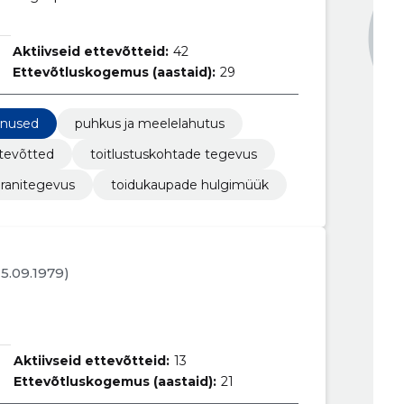
Aktiivseid ettevõtteid:
42
Ettevõtluskogemus (aastaid):
29
enused
puhkus ja meelelahutus
ttevõtted
toitlustuskohtade tegevus
oranitegevus
toidukaupade hulgimüük
25.09.1979)
Aktiivseid ettevõtteid:
13
Ettevõtluskogemus (aastaid):
21