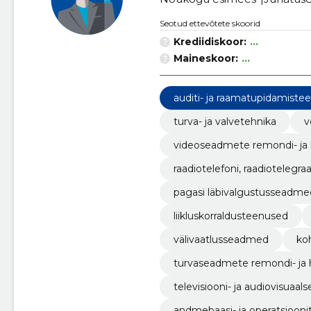
Seotud ettevõtete skoorid
Krediidiskoor:
...
Maineskoor:
...
auditi- ja raamatupidamiste
turva- ja valvetehnika
v
videoseadmete remondi- ja
raadiotelefoni, raadiotelegraa
pagasi läbivalgustusseadme
liikluskorraldusteenused
välivaatlusseadmed
ko
turvaseadmete remondi- ja
televisiooni- ja audiovisuaa
andmebaasi- ja operatsiooni