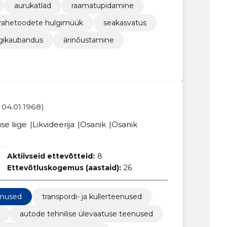
aurukatlad
raamatupidamine
ahetoodete hulgimüük
seakasvatus
gikaubandus
ärinõustamine
. 04.01.1968)
se liige
Likvideerija
Osanik
Osanik
Aktiivseid ettevõtteid:
8
Ettevõtluskogemus (aastaid):
26
enused
transpordi- ja kullerteenused
autode tehnilise ülevaatuse teenused