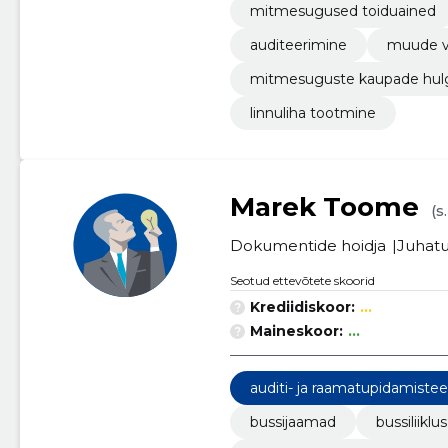
mitmesugused toiduained
auditeerimine
muude v
mitmesuguste kaupade hul
linnuliha tootmine
Marek Toome
(s
Dokumentide hoidja
Juhatu
Seotud ettevõtete skoorid
Krediidiskoor:
...
Maineskoor:
...
auditi- ja raamatupidamiste
bussijaamad
bussiliiklus