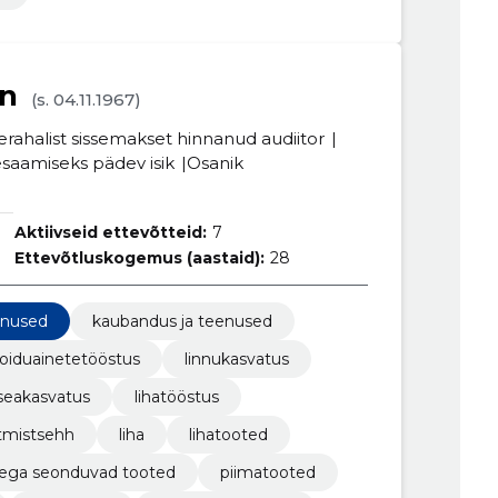
n
(s. 04.11.1967)
erahalist sissemakset hinnanud audiitor
aamiseks pädev isik
Osanik
Aktiivseid ettevõtteid:
7
Ettevõtluskogemus (aastaid):
28
enused
kaubandus ja teenused
toiduainetetööstus
linnukasvatus
seakasvatus
lihatööstus
otmistsehh
liha
lihatooted
endega seonduvad tooted
piimatooted