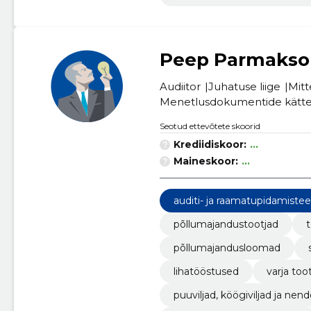
Peep Parmakso
Audiitor
Juhatuse liige
Mitt
Menetlusdokumentide kättes
Seotud ettevõtete skoorid
Krediidiskoor:
...
Maineskoor:
...
auditi- ja raamatupidamiste
põllumajandustootjad
põllumajandusloomad
lihatööstused
varja to
puuviljad, köögiviljad ja n