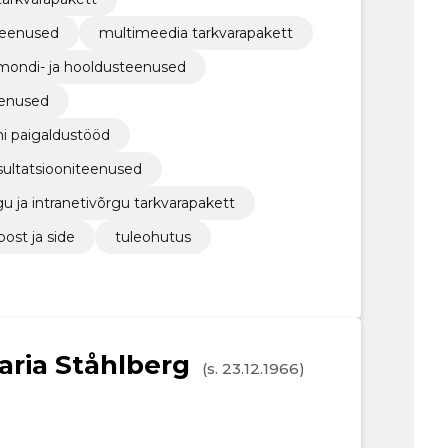
teenused
multimeedia tarkvarapakett
remondi- ja hooldusteenused
eenused
mi paigaldustööd
nsultatsiooniteenused
u ja intranetivõrgu tarkvarapakett
post ja side
tuleohutus
aria Ståhlberg
(s. 23.12.1966)