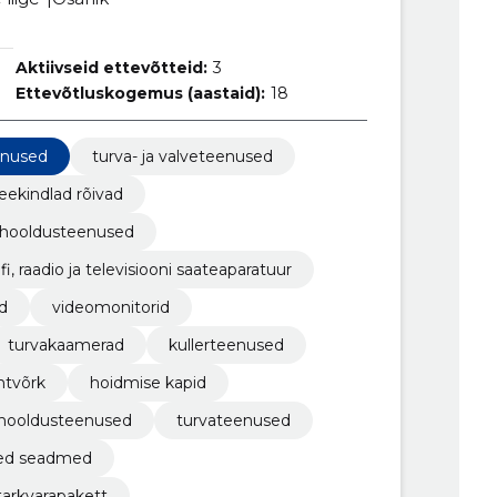
Aktiivseid ettevõtteid:
3
Ettevõtluskogemus (aastaid):
18
enused
turva- ja valveteenused
eekindlad rõivad
 hooldusteenused
fi, raadio ja televisiooni saateaparatuur
d
videomonitorid
turvakaamerad
kullerteenused
htvõrk
hoidmise kapid
 hooldusteenused
turvateenused
lsed seadmed
tarkvarapakett