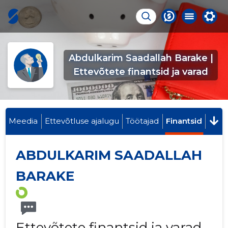
Abdulkarim Saadallah Barake |
Ettevõtete finantsid ja varad
Meedia
Ettevõtluse ajalugu
Töötajad
Finantsid
ABDULKARIM SAADALLAH
BARAKE
Ettevõtete finantsid ja varad