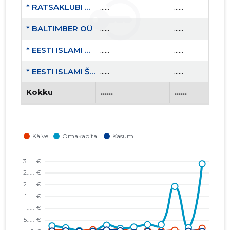
* RATSAKLUBI BLACK STALLION EQUESTRIAN CLUB MTÜ
......
......
* BALTIMBER OÜ
......
......
* EESTI ISLAMI KESKUS SA
......
......
* EESTI ISLAMI ŠUURA NÕUKOGU DAR AL-IFTAA KOGUDUS MTÜ
......
......
Kokku
......
......