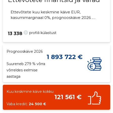
Ettevõtete kuu keskmine käive EUR,
kasumimarginaal 0%, prognooskäive 2026 .
Kinnisvara seisuga...
?
profiili külastust
13 338
Prognooskäive 2026
1 893 722 €
Suureneb 279 % võrra
võrreldes eelmise
aastaga
Kuu keskmine käive kokku
121 561 €
Vaba krediit:
24 500 €