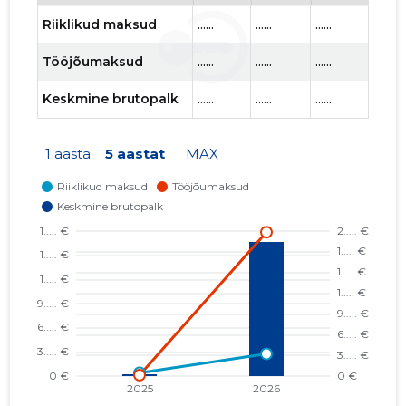
Riiklikud maksud
......
......
......
......
Tööjõumaksud
......
......
......
......
Keskmine brutopalk
......
......
......
......
1 aasta
5 aastat
MAX