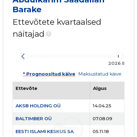
Barake
Ettevõtete kvartaalsed
12
näitajad
?
2026 II
* Prognoositud käive
Maksustatud käive
Ettevõte
Algus
AKSB HOLDING OÜ
14.04.25
BALTIMBER OÜ
07.08.09
EESTI ISLAMI KESKUS SA
05.11.18
BALTIMB