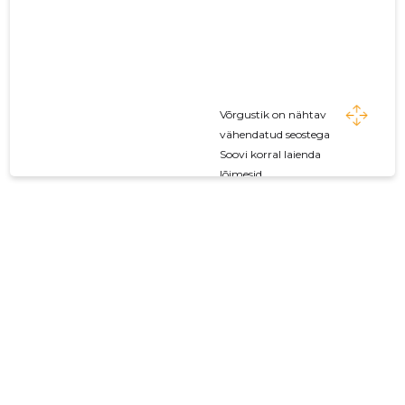
Võrgustik on nähtav
vähendatud seostega
Soovi korral laienda
lõimesid