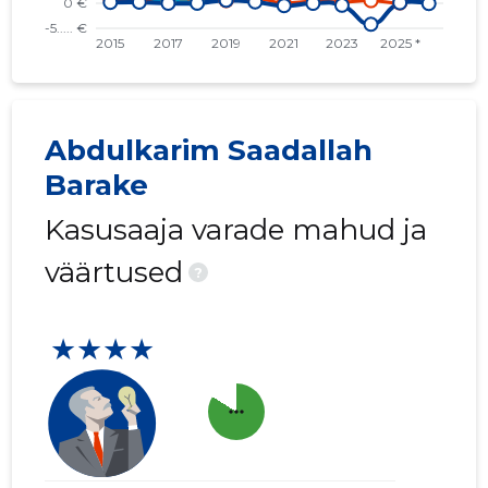
Abdulkarim Saadallah
Barake
Kasusaaja varade mahud ja
väärtused
?
★★★★
more_horiz