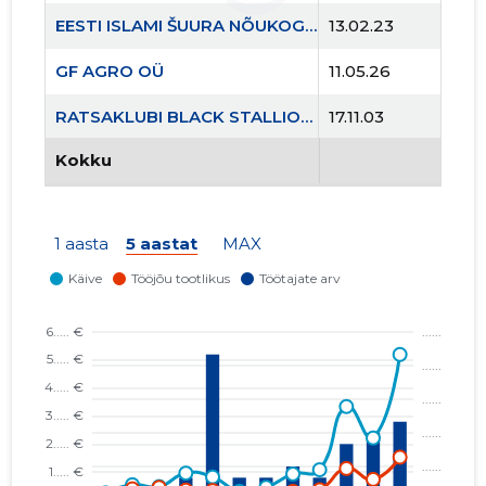
Usaldusv
EESTI ISLAMI ŠUURA NÕUKOGU DAR AL-IFTAA KOGUDUS MTÜ
13.02.23
GF AGRO OÜ
11.05.26
RATSAKLUBI BLACK STALLION EQUESTRIAN CLUB MTÜ
17.11.03
Kokku
1 aasta
5 aastat
MAX