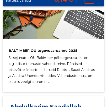
katteks varasid
BALTIMBER OÜ tegevusaruanne 2025
Sissejuhatus OÜ Baltimber põhitegevusalaks on
logistiliste teenuste vahendamine. Põhilised
ettevõtte äripartnerid asusid Rootsis, Saudi-Araabias
ja Araabia Ühendemiraatides. Vahendusteenust on
plaanis veelgi suuremal ...
Abdulkarim Saadallah