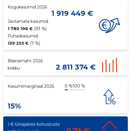
Kogukasumid 2026
1 919 449 €
Jaotamata kasumid:
1 780 196 €
(93 %)
Puhaskasumid:
139 253 €
(7 %)
Bilansimaht 2026
2 811 374 €
kokku
0 %
100 %
Kasumimarginaal 2026
15%
1 € lühiajaliste kohustuste
0,74 €