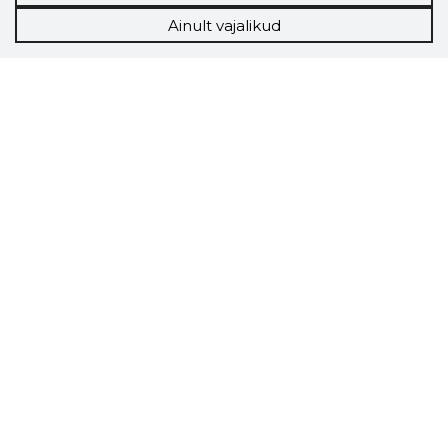
Ainult vajalikud
Storybook
Chrome laiendus
Storybooki laiendus ütleb Sulle, mis firma
veebilehel Sa parajasti viibid ja kui usaldusväärne
see firma täna on.
LAADI LAIENDUS ALLA