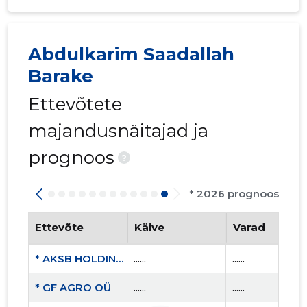
Abdulkarim Saadallah
Barake
Ettevõtete
majandusnäitajad ja
prognoos
?
* 2026 prognoos
Ettevõte
Käive
Varad
* AKSB HOLDING OÜ
......
......
* GF AGRO OÜ
......
......