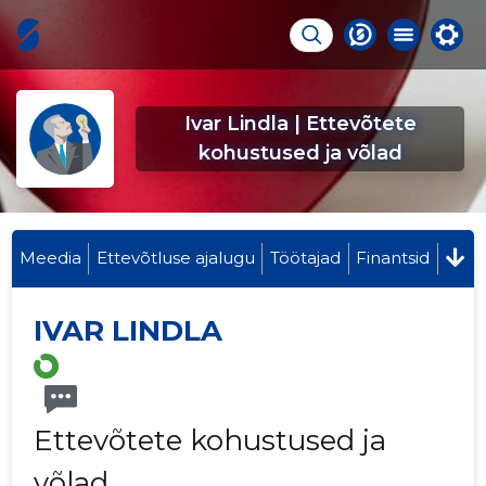
Ivar Lindla | Ettevõtete
kohustused ja võlad
Meedia
Ettevõtluse ajalugu
Töötajad
Finantsid
IVAR LINDLA
Ettevõtete kohustused ja
võlad