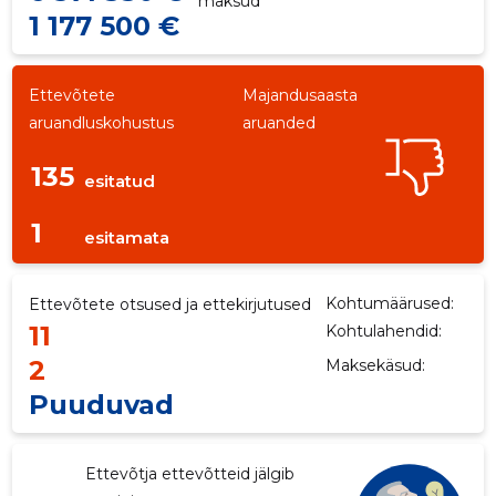
maksud
1 177 500 €
Ettevõtete
Majandusaasta
aruandluskohustus
aruanded
135
esitatud
1
esitamata
Kohtumäärused:
Ettevõtete otsused ja ettekirjutused
11
Kohtulahendid:
2
Maksekäsud:
Puuduvad
Ettevõtja ettevõtteid jälgib