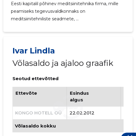
Eesti kapitalil põhinev meditsiinitehnika firma, mille
peamiseks tegevusvaldkonnaks on
meditsiinitehniliste seadmete, ...
105
Ivar Lindla
Võlasaldo ja ajaloo graafik
Seotud ettevõtted
Ettevõte
Esindus
Esin
algus
lõpp
KONGO HOTELL OÜ
22.02.2012
01.04
Võlasaldo kokku