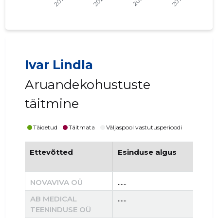
Ivar Lindla
Aruandekohustuste
täitmine
Täidetud
Täitmata
Väljaspool vastutusperioodi
Ettevõtted
Esinduse algus
Es
NOVAVIVA OÜ
......
......
AB MEDICAL
......
......
TEENINDUSE OÜ