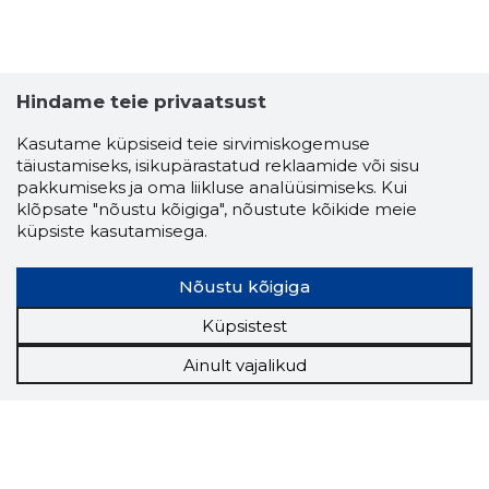
Hindame teie privaatsust
Kasutame küpsiseid teie sirvimiskogemuse
täiustamiseks, isikupärastatud reklaamide või sisu
pakkumiseks ja oma liikluse analüüsimiseks. Kui
klõpsate "nõustu kõigiga", nõustute kõikide meie
küpsiste kasutamisega.
Nõustu kõigiga
Küpsistest
Ainult vajalikud