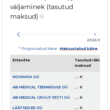
väljaminek (tasutud
maksud)
?
2026 II
* Prognoositud käive
Maksustatud käive
Ettevõte
Tasutud riiklikud 
maksud
NOVAVIVA OÜ
...... €
AB MEDICAL TEENINDUSE OÜ
...... €
AB MEDICAL GROUP EESTI OÜ
...... €
LÄÄTSED.EE OÜ
...... €