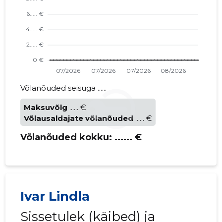
Võlanõuded seisuga ......
Maksuvõlg
...... €
Võlausaldajate võlanõuded
...... €
Võlanõuded kokku:
...... €
Ivar Lindla
Sissetulek (käibed) ja