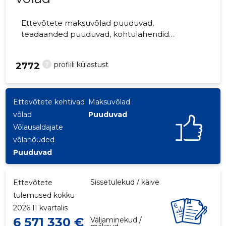
Ettevõtete maksuvõlad puuduvad,
teadaanded puuduvad, kohtulahendid
puuduvad, kohtuistungid puuduvad,
majandusaasta aruanded esitatud.
?
profiili külastust
2772
Ettevõtteid jälgib 0 inimest.
Ettevõtete kehtivad
Maksuvõlad
võlad
Puuduvad
Võlausaldajate
võlanõuded
Puuduvad
Sissetulekud / käive
Ettevõtete
tulemused kokku
2026 II kvartalis
6 571 330 €
Väljaminekud /