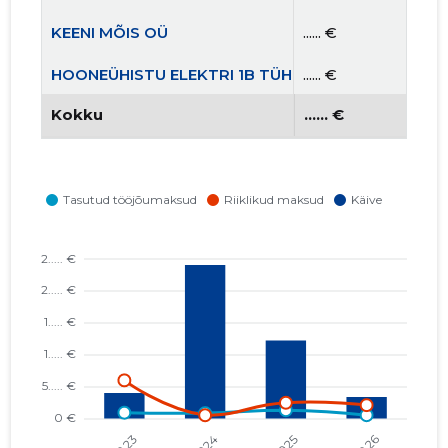
KEENI MÕIS OÜ
...... €
HOONEÜHISTU ELEKTRI 1B TÜH
...... €
Kokku
...... €
LENSES.EE OÜ
...... €