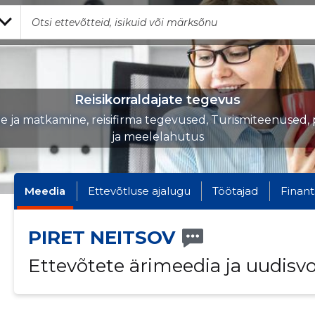
Reisikorraldajate tegevus
ne ja matkamine, reisifirma tegevused, Turismiteenused
ja meelelahutus
Meedia
Ettevõtluse ajalugu
Töötajad
Finant
PIRET NEITSOV
Ettevõtete ärimeedia ja uudisv