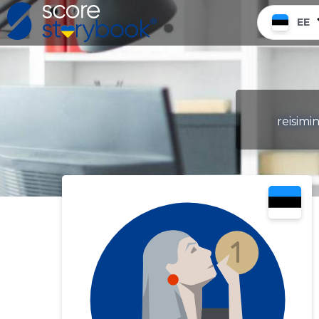
EE
reisimi