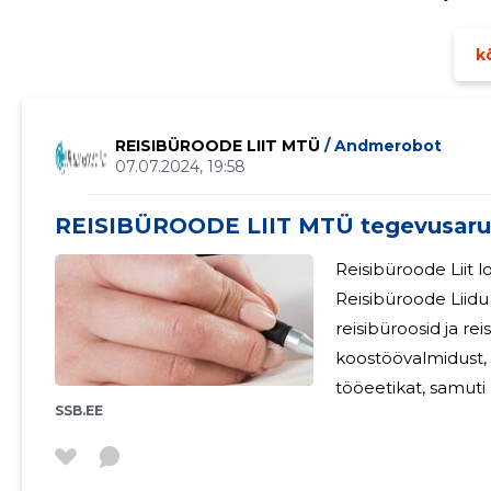
Fortest Reisid tegutseb jätkuvalt kodukontoris ning esind
grupiesindajatega
kõ
REISIBÜROODE LIIT MTÜ
/ Andmerobot
07.07.2024, 19:58
REISIBÜROODE LIIT MTÜ tegevusaru
Reisibüroode Liit lo
Reisibüroode Liid
reisibüroosid ja re
koostöövalmidust, 
tööeetikat, samuti 
SSB.EE
turismitöötajate hulgas ü
juhatus koosneb 7 
majandusaastal ta