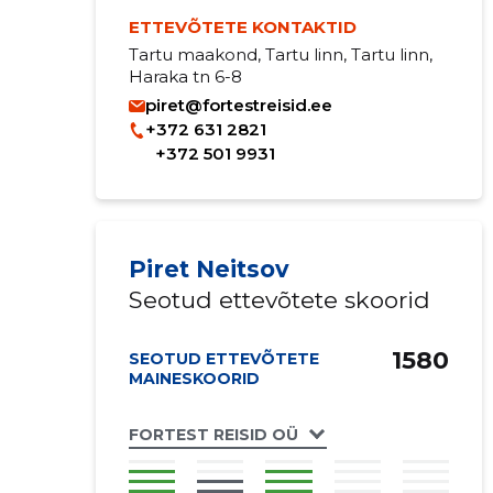
ETTEVÕTETE KONTAKTID
Tartu maakond, Tartu linn, Tartu linn,
Haraka tn 6-8
piret@fortestreisid.ee
+372 631 2821
+372 501 9931
Piret Neitsov
Seotud ettevõtete skoorid
1580
SEOTUD ETTEVÕTETE
MAINESKOORID
FORTEST REISID OÜ