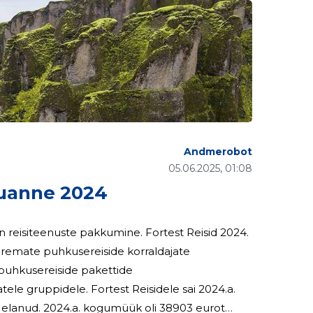
Andmerobot
05.06.2025, 01:08
uanne 2024
ste pakkumine. Fortest Reisid 2024.
uuremate puhkusereiside korraldajate
, puhkusereiside pakettide
st Reisidele sai 2024.a.
i 38903 eurot