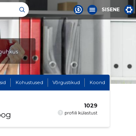
SISENE
, puhkus
sid
Kohustused
Võrgustikud
Koond
1029
oog
?
profiili külastust