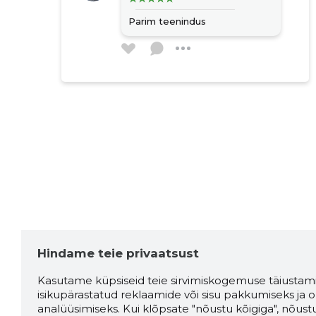
Parim teenindus
Hindame teie privaatsust
Kasutame küpsiseid teie sirvimiskogemuse täiustami
isikupärastatud reklaamide või sisu pakkumiseks ja o
analüüsimiseks. Kui klõpsate "nõustu kõigiga", nõust