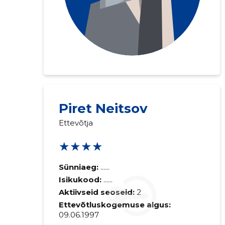
Saaja e-mail
Piret Neitsov
Ettevõtja
Sinu kommen
★★★★
Sünniaeg:
......
Isikukood:
......
Aktiivseid seoseid:
2
Ettevõtluskogemuse algus:
09.06.1997