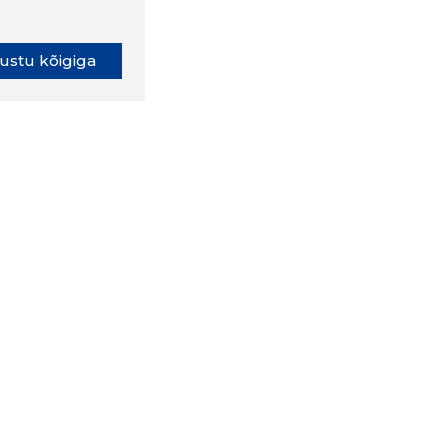
ustu kõigiga
oki laiendus ütleb Sulle, mis
eebilehel Sa parajasti viibid ja