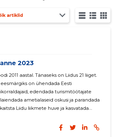
aja käib erinevate klientidega ja
ik artiklid
anne 2023
odi 2011 aastal. Tänaseks on Liidus 21 liiget.
u eesmärgiks on ühendada Eesti
isikorraldajaid, edendada turismitöötajate
laiendada ametialaseid oskusi ja parandada
kaitsta Liidu liikmete huve ja kasvatada
htekuuluvustunnet. Reisibüroode Liit
liikmest, juhatuse liikmetele 2023
su ei makstud.