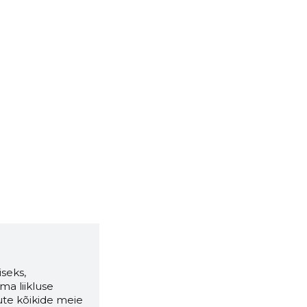
seks,
ma liikluse
ute kõikide meie