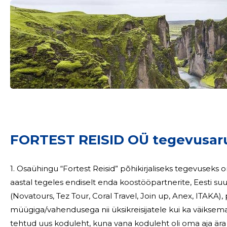
Sinu nimi
taar
FORTEST REISID OÜ tegevusar
1. Osaühingu “Fortest Reisid” põhikirjaliseks tegevuseks on reisiteenu
aastal tegeles endiselt enda koostööpartnerite, Eesti s
(Novatours, Tez Tour, Coral Travel, Join up, Anex, ITAKA)
müügiga/vahendusega nii üksikreisijatele kui ka väiksematele gruppidele. Forte
tehtud uus koduleht, kuna vana koduleht oli oma aja ära elanud. 2024.a. kogumüük ol