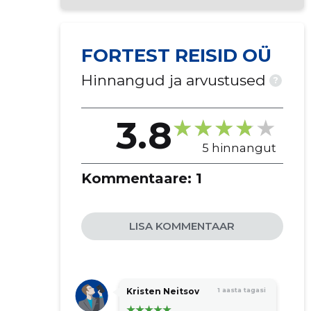
FORTEST REISID OÜ
Hinnangud ja arvustused
?
3.8
5 hinnangut
Kommentaare:
1
LISA KOMMENTAAR
Kristen Neitsov
1 aasta tagasi