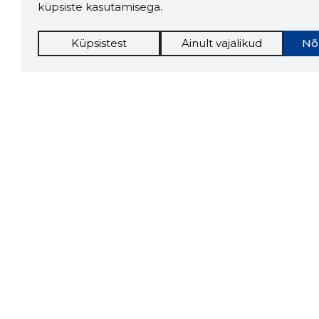
küpsiste kasutamisega.
Küpsistest
Ainult vajalikud
Nõ
Storybo
Storybook
firma v