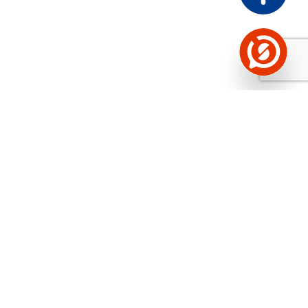
Näed helistaja tausta!
Storybooki Äpp toob
Sinuni
OTSEKONTAKTID
400 000 Eesti