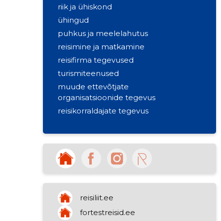
riik ja ühiskond
ühingud
puhkus ja meelelahutus
reisimine ja matkamine
reisifirma tegevused
turismiteenused
muude ettevõtjate
organisatsioonide tegevus
reisikorraldajate tegevus
reisiliit.ee
fortestreisid.ee