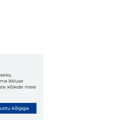
seks,
ma liikluse
ute kõikide meie
ustu kõigiga