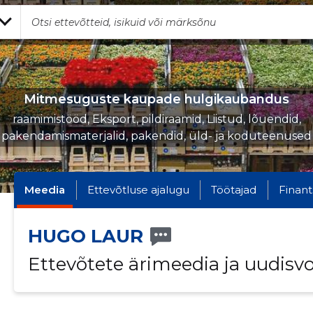
Mitmesuguste kaupade hulgikaubandus
raamimistööd, Eksport, pildiraamid, Liistud, lõuendid,
pakendamismaterjalid, pakendid, üld- ja koduteenused
Meedia
Ettevõtluse ajalugu
Töötajad
Finant
HUGO LAUR
Ettevõtete ärimeedia ja uudisv