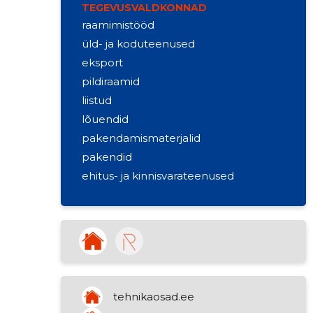
TEGEVUSVALDKONNAD
raamimistööd
üld- ja koduteenused
eksport
pildiraamid
liistud
lõuendid
pakendamismaterjalid
pakendid
ehitus- ja kinnisvarateenused
ehitus ja kinnisvara
mitmesuguste kaupade
hulgikaubandus
kinnisvara rentimine
trükkimine (siiditrükk)
hambaraviinstrumentide tootmine
tehnikaosad.ee