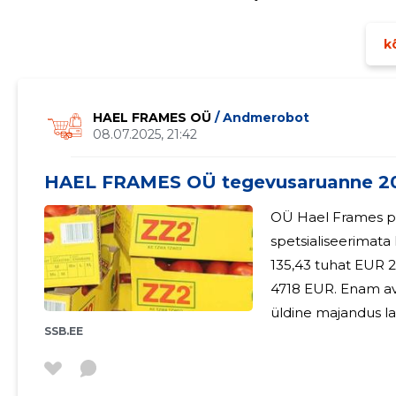
makstud ei ole.
kõ
HAEL FRAMES OÜ
/ Andmerobot
08.07.2025, 21:42
HAEL FRAMES OÜ tegevusaruanne 2
OÜ Hael Frames põ
spetsialiseerimata
135,43 tuhat EUR 2024. majandusaasta kahju
4718 EUR. Enam av
üldine majandus langus ja infla
SSB.EE
leida uusi kliente nii Eestis
ettevõte tööd nelja
lapsehoolduspuhku