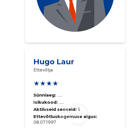
Hugo Laur
Saaja e-mail
Ettevõtja
★★★★
Sinu kommen
Sünniaeg:
......
Isikukood:
......
Aktiivseid seoseid:
5
Ettevõtluskogemuse algus:
08.07.1997