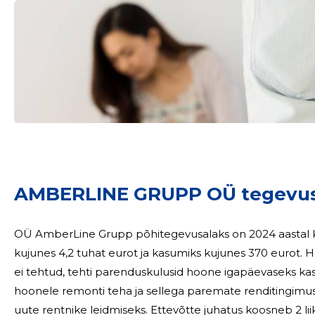
Sinu nimi
AMBERLINE GRUPP OÜ tegevus
taar
OÜ AmberLine Grupp põhitegevusalaks on 2024 aastal ki
kujunes 4,2 tuhat eurot ja kasumiks kujunes 370 eurot. Hoone remonti 2024. aastal suuri investeeringuid
ei tehtud, tehti parenduskulusid hoone igapäevaseks kasutamiseks. 2025. majandusa
hoonele remonti teha ja sellega paremate renditingimust
uute rentnike leidmiseks. Ettevõtte juhatus koosneb 2 liikmest, 2024. aastal juhatuse liikmetele tasusid