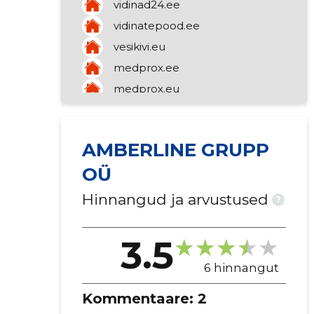
vidinad24.ee
vidinatepood.ee
vesikivi.eu
medprox.ee
medprox.eu
AMBERLINE GRUPP
OÜ
Hinnangud ja arvustused
?
3.5
6 hinnangut
Kommentaare:
2