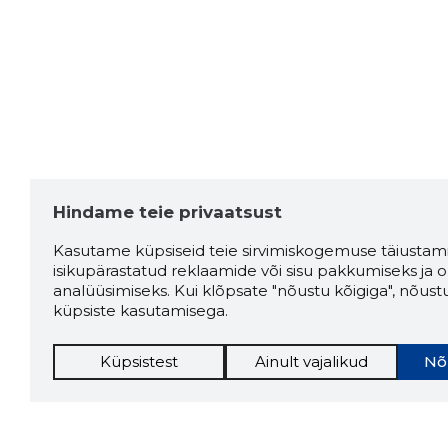
Hindame teie privaatsust
Kasutame küpsiseid teie sirvimiskogemuse täiustami
isikupärastatud reklaamide või sisu pakkumiseks ja o
analüüsimiseks. Kui klõpsate "nõustu kõigiga", nõust
küpsiste kasutamisega.
Küpsistest
Ainult vajalikud
Nõ