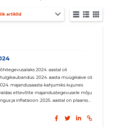
ik artiklid
024
hitegevusalaks 2024. aastal oli
 hulgikaubandus. 2024. aasta müügikäive oli
miks kujunes
aldas ettevõtte majandustegevusele mõju
tsioon. 2025. aastal on plaanis
 ja Euroopas. 2024. aastal pakkus
le töötajale, kellest üks on
sel. Juhatuse liikmele maksti töötasu 2741