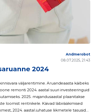
Andmerobot
08.07.2025, 21:43
aruanne 2024
nnisvara väljarentimine. Aruandeaasta käibeks
astal plaanitakse
e loomist rentnikele. Käivad läbirääkimised