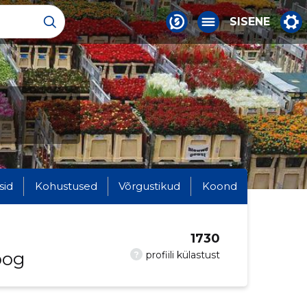
SISENE
sid
Kohustused
Võrgustikud
Koond
1730
oog
?
profiili külastust