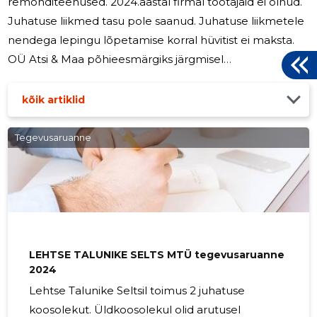
remonditeenused. 2024.aastal firmal töötajaid ei olnud.
Juhatuse liikmed tasu pole saanud. Juhatuse liikmetele
nendega lepingu lõpetamise korral hüvitist ei maksta.
OÜ Atsi & Maa põhieesmärgiks järgmisel
majandusaastal on firma turupositsiooni säilitamine.
Peamised finantssuhtarvud 2024 Müügitulu ( euro) 39
kõik artiklid
442 ROA (%) 33,3 ROE (%) 36,6 Suhtaarvude arvutamisel
kasutatud valemid: ROA (%) = puhaskasum / varad
Tegevusaruanne
kokku * 100 ROE (%) = puhaskasum / omakapital kokku
* 100
LEHTSE TALUNIKE SELTS MTÜ tegevusaruanne
2024
Lehtse Talunike Seltsil toimus 2 juhatuse
koosolekut. Üldkoosolekul olid arutusel