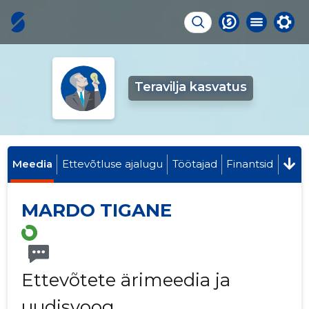
Teravilja kasvatus
Meedia
Ettevõtluse ajalugu
Töötajad
Finantsid
MARDO TIGANE
Ettevõtete ärimeedia ja
uudisvoog