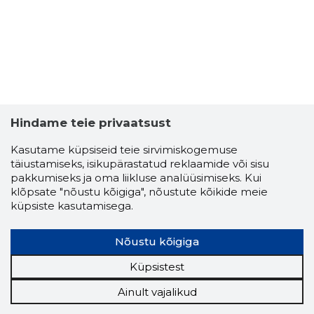
Hindame teie privaatsust
Kasutame küpsiseid teie sirvimiskogemuse
täiustamiseks, isikupärastatud reklaamide või sisu
pakkumiseks ja oma liikluse analüüsimiseks. Kui
klõpsate "nõustu kõigiga", nõustute kõikide meie
küpsiste kasutamisega.
Nõustu kõigiga
Küpsistest
Ainult vajalikud