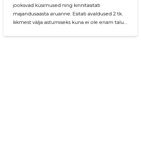
jooksvad küsimused ning kinnitasitati
majandusaasta aruanne. Esitati avaldused 2 tk.
liikmest välja astumiseks kuna ei ole enam talu
ning ei tegele põllumajandusega. Avaldused
said rahuldatud. Kuna 2024 aasta oli kooskäimisi
vähe siis osalisi otsuseid tegi juhatus. Koos käidi
vaid kahel korra üldkoosolekul juulis ning
novembris.