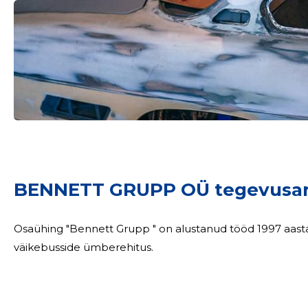
BENNETT GRUPP OÜ tegevusar
Osaühing "Bennett Grupp " on alustanud tööd 1997 aasta 
väikebusside ümberehitus.