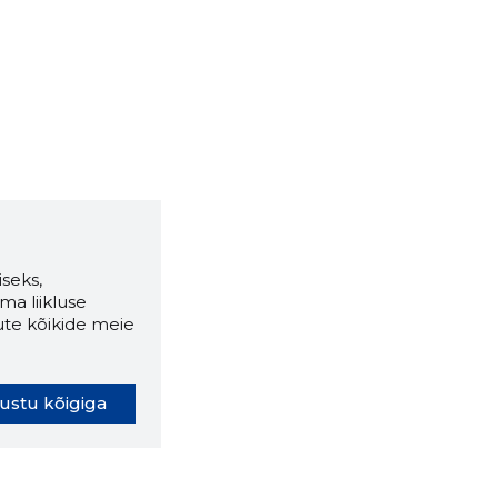
seks,
ma liikluse
ute kõikide meie
ustu kõigiga