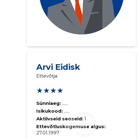
Arvi Eidisk
Ettevõtja
★★★★
Sünniaeg:
......
Isikukood:
......
Aktiivseid seoseid:
1
Ettevõtluskogemuse algus:
27.01.1997