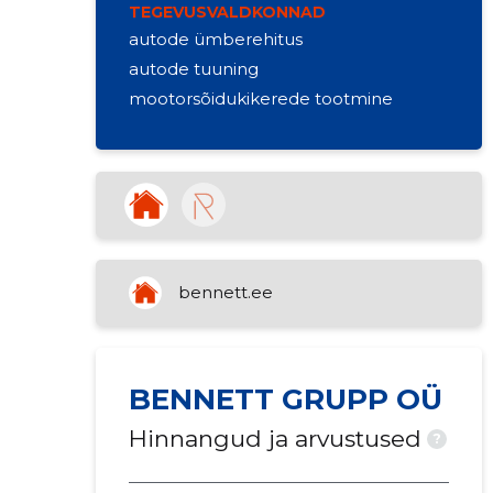
TEGEVUSVALDKONNAD
autode ümberehitus
autode tuuning
mootorsõidukikerede tootmine
bennett.ee
BENNETT GRUPP OÜ
Hinnangud ja arvustused
?