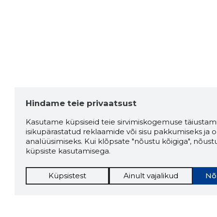
jaan Jalgratas
4 aastat tagasi
Väga lahedad töölised
Allikas:google.com
Sergey
4 aastat tagasi
Hindame teie privaatsust
Allikas:google.com
Kasutame küpsiseid teie sirvimiskogemuse täiustami
isikupärastatud reklaamide või sisu pakkumiseks ja o
analüüsimiseks. Kui klõpsate "nõustu kõigiga", nõust
küpsiste kasutamisega.
Vau
5 aastat tagasi
Küpsistest
Ainult vajalikud
Nõ
Allikas:google.com