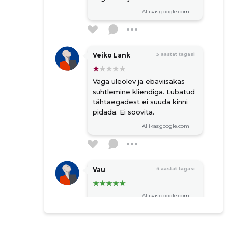
Allikas:google.com
Veiko Lank
3 aastat tagasi
Väga üleolev ja ebaviisakas
suhtlemine kliendiga. Lubatud
tähtaegadest ei suuda kinni
pidada. Ei soovita.
Allikas:google.com
Vau
4 aastat tagasi
Allikas:google.com