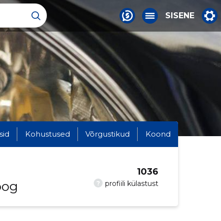
SISENE
sid
Kohustused
Võrgustikud
Koond
1036
oog
?
profiili külastust