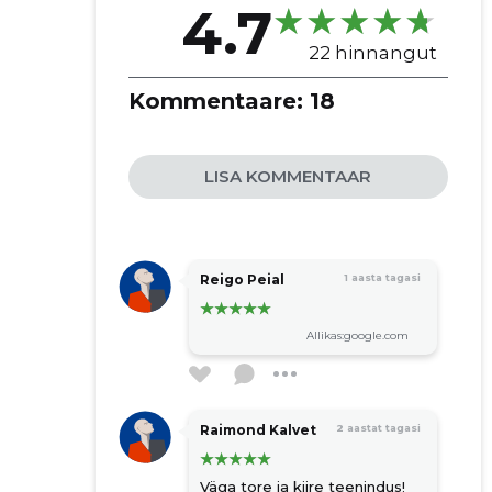
4.7
22 hinnangut
Kommentaare:
18
LISA KOMMENTAAR
Reigo Peial
1 aasta tagasi
Allikas:google.com
Raimond Kalvet
2 aastat tagasi
Väga tore ja kiire teenindus!