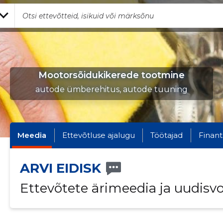
Mootorsõidukikerede tootmine
autode ümberehitus, autode tuuning
Meedia
Ettevõtluse ajalugu
Töötajad
Finant
ARVI EIDISK
Ettevõtete ärimeedia ja uudisv