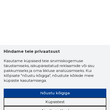
EESTI S
Usaldusv
Hindame teie privaatsust
Kasutame küpsiseid teie sirvimiskogemuse
täiustamiseks, isikupärastatud reklaamide või sisu
pakkumiseks ja oma liikluse analüüsimiseks. Kui
klõpsate "nõustu kõigiga", nõustute kõikide meie
küpsiste kasutamisega.
Nõustu kõigiga
Küpsistest