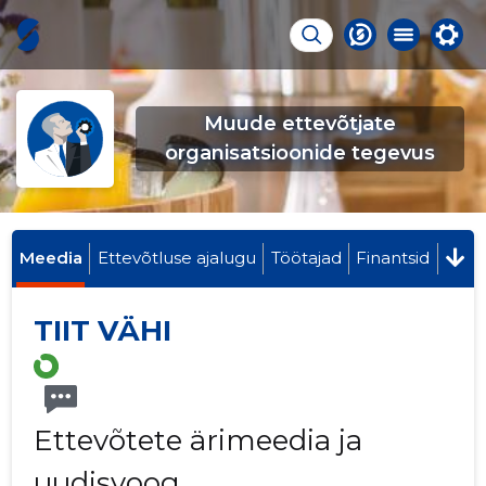
Muude ettevõtjate
organisatsioonide tegevus
Meedia
Ettevõtluse ajalugu
Töötajad
Finantsid
TIIT VÄHI
Ettevõtete ärimeedia ja
uudisvoog