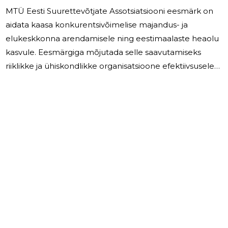
MTÜ Eesti Suurettevõtjate Assotsiatsiooni eesmärk on
aidata kaasa konkurentsivõimelise majandus- ja
elukeskkonna arendamisele ning eestimaalaste heaolu
kasvule. Eesmärgiga mõjutada selle saavutamiseks
riiklikke ja ühiskondlikke organisatsioone efektiivsusele
ning eesmärgikindlale tegevusele. Seisuga 31.12.2025 oli
54 liiget. 2025 aastal otsustati liikmemaksu mitte
koguda. Põhikirjaliseks eesmärgiks on soodsa
ettevõtlus- ja välismajanduskeskkonna arendamine.
Oma tegevuses 2025 aastal lähtus MTÜ Eesti
Suurettevõtjate Assotsiatsioon nimetatud eesmärgist.
MTÜ Eesti Suurettevõtjate