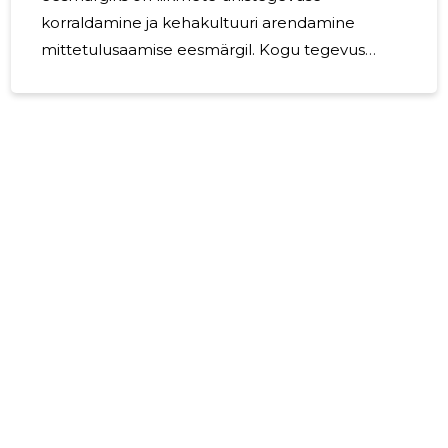
korraldamine ja kehakultuuri arendamine
mittetulusaamise eesmärgil. Kogu tegevus
toimub Eesti Vabariigis. MTÜ LNT Vaba Aeg
jätkas 2025 aastal 3-7- aastaste laste
tantsustuudio tegevust. Jätkati akrobaatika
ringiga, mille osaks on kehakoolitus ja loovtants.
Tantsustuudio õpilased on esinenud Rakvere
linna üritustel. Oodatud esinemine huvikooli
õpilate hulgas on Talvekontsert ja Maimürgel,
kus demonstreeritakse aasta jooksul õpitut.