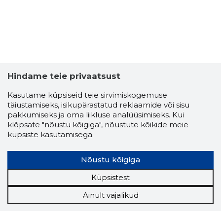
ESTEETI
Riskantn
Hindame teie privaatsust
Kasutame küpsiseid teie sirvimiskogemuse
täiustamiseks, isikupärastatud reklaamide või sisu
pakkumiseks ja oma liikluse analüüsimiseks. Kui
klõpsate "nõustu kõigiga", nõustute kõikide meie
küpsiste kasutamisega.
Nõustu kõigiga
Küpsistest
Ainult vajalikud