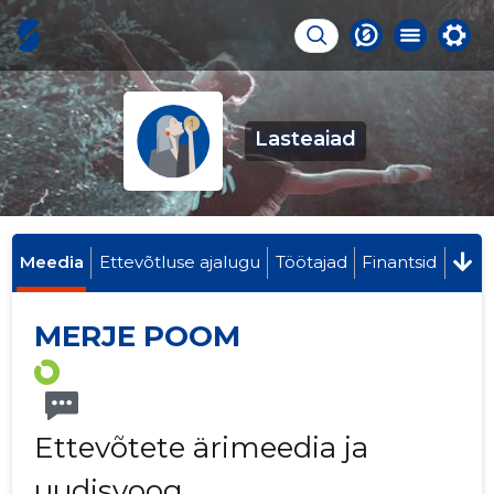
Lasteaiad
Meedia
Ettevõtluse ajalugu
Töötajad
Finantsid
MERJE POOM
Ettevõtete ärimeedia ja
uudisvoog