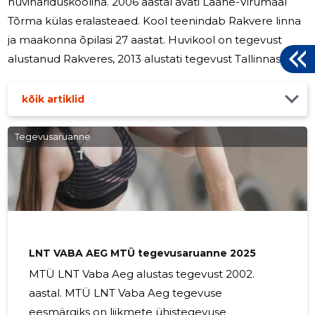
huvihariduskoolina. 2006 aastal avati Lääne-Virumaal
Tõrma külas eralasteaed. Kool teenindab Rakvere linna
ja maakonna õpilasi 27 aastat. Huvikool on tegevust
alustanud Rakveres, 2013 alustati tegevust Tallinnas ja
Ida-Virumaal, 2016 laieneti Lõuna-Eestisse. Praegu õpib
koolis ligikaudu 500 last. Kool on aastatega tugevalt
kõik artiklid
kinnitanud kanda huviharidusteenust pakkuvate
firmade seas, sest avarad ruumid, pidev administraatori
Tegevusaruanne
olemasolu, Haridus- ja Teadusministeeriumi poolt antud
litsents suurendab turvalisust nii õpilaste kui nende
vanemate hulgas.
LNT VABA AEG MTÜ tegevusaruanne 2025
MTÜ LNT Vaba Aeg alustas tegevust 2002.
aastal. MTÜ LNT Vaba Aeg tegevuse
eesmärgiks on liikmete ühistegevuse