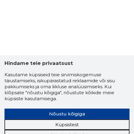
232
Hindame teie privaatsust
Kasutame küpsiseid teie sirvimiskogemuse
täiustamiseks, isikupärastatud reklaamide või sisu
pakkumiseks ja oma liikluse analüüsimiseks. Kui
klõpsate "nõustu kõigiga", nõustute kõikide meie
küpsiste kasutamisega.
Nõustu kõigiga
Küpsistest
HILDING 