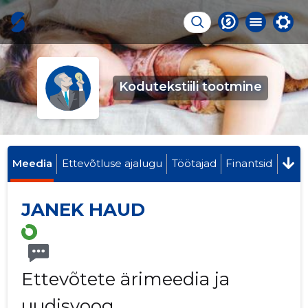
Kodutekstiili tootmine
Meedia
Ettevõtluse ajalugu
Töötajad
Finantsid
JANEK HAUD
Ettevõtete ärimeedia ja
uudisvoog