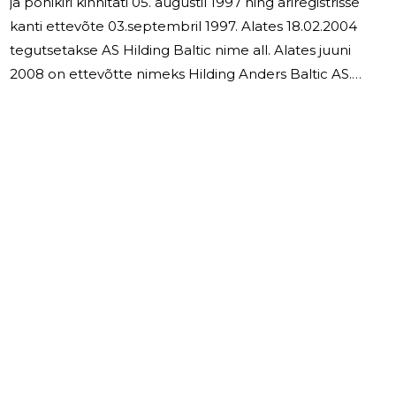
ja põhikiri kinnitati 05. augustil 1997 ning äriregistrisse
kanti ettevõte 03.septembril 1997. Alates 18.02.2004
tegutsetakse AS Hilding Baltic nime all. Alates juuni
2008 on ettevõtte nimeks Hilding Anders Baltic AS.
Ettevõte kuulub Euroopa suurimasse vedrumadratseid
tootvasse kontserni Hilding Anders International Group.
Ettevõtte juhatuse liige on Janek Haud. 2024. aastal oli
ettevõtte põhitoodanguks tepitud madratsikatted, mida
müüdi kontserni teistele ettevõtetele, samas ollakse ka
Baltikumi turul oma valmismadratsitega