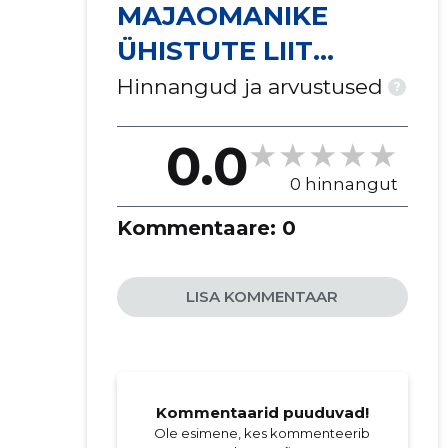
MAJAOMANIKE
ÜHISTUTE LIIT
TRUMMITRASSID
Hinnangud ja arvustused
?
MTÜ
0.0
0 hinnangut
Kommentaare:
0
LISA KOMMENTAAR
Kommentaarid puuduvad!
Ole esimene, kes kommenteerib