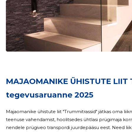
Sinu nimi
MAJAOMANIKE ÜHISTUTE LIIT
taar
tegevusaruanne 2025
Majaomanike ühistute liit "Trummitrassid" jätkas oma lii
teenuse vahendamist, hoolitsedes ühtlasi prügimaja kor
nendele prügiveo transpordi juurdepääsu eest. Need liikmed on MÜ 