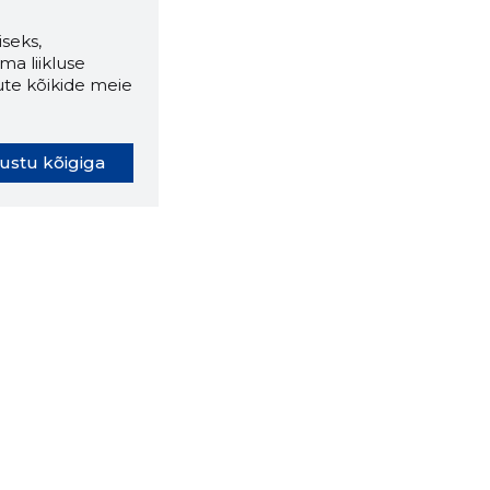
seks,
ma liikluse
ute kõikide meie
ustu kõigiga