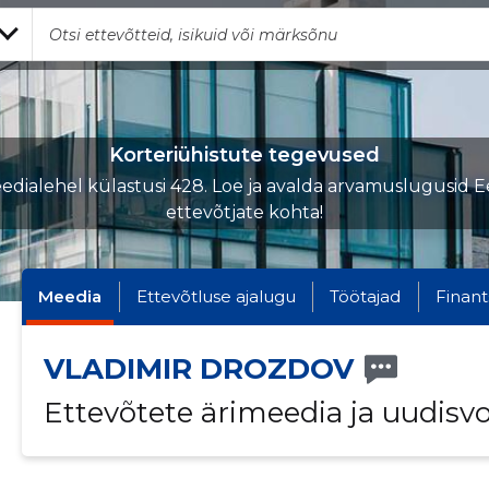
Korteriühistute tegevused
edialehel külastusi 428. Loe ja avalda arvamuslugusid Ee
ettevõtjate kohta!
Meedia
Ettevõtluse ajalugu
Töötajad
Finant
VLADIMIR DROZDOV
Ettevõtete ärimeedia ja uudisv