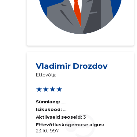
Vladimir Drozdov
Ettevõtja
Saaja e-mail
★★★★
Sinu kommen
Sünniaeg:
......
Isikukood:
......
Aktiivseid seoseid:
3
Ettevõtluskogemuse algus:
23.10.1997