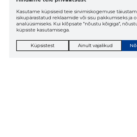
Kasutame küpsiseid teie sirvimiskogemuse täiustami
isikupärastatud reklaamide või sisu pakkumiseks ja o
analüüsimiseks. Kui klõpsate "nõustu kõigiga", nõust
küpsiste kasutamisega.
Küpsistest
Ainult vajalikud
Nõ