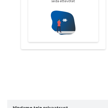
seda ettevõtet
Hindame teie privaatsust