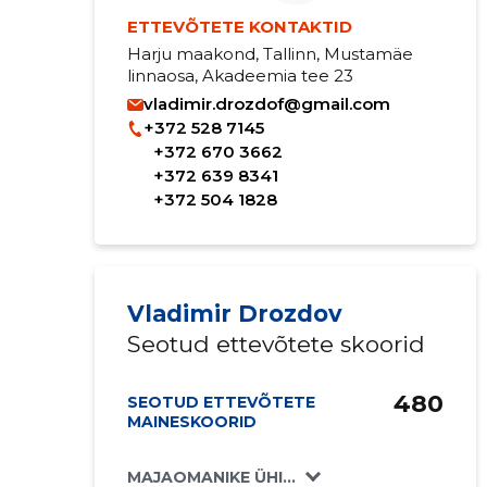
ETTEVÕTETE KONTAKTID
Harju maakond, Tallinn, Mustamäe
linnaosa, Akadeemia tee 23
vladimir.drozdof@gmail.com
+372 528 7145
+372 670 3662
+372 639 8341
+372 504 1828
Vladimir Drozdov
Seotud ettevõtete skoorid
480
SEOTUD ETTEVÕTETE
MAINESKOORID
MAJAOMANIKE ÜHISTUTE LIIT TRUMMITRA