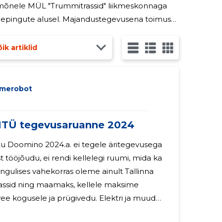
andustegevusena toimus
 rentimine Telia Eesti AS keskjaama tarbeks. Jooksva tööna koordineeriti MÜL "Trummitrasside"
ik artiklid
dmerobot
Ü tegevusaruanne 2024
u Doomino 2024.a. ei tegele äritegevusega
ist tööjõudu, ei rendi kellelegi ruumi, mida ka
assid ning maamaks, kellele maksime
 vee kogusele ja prügivedu. Elektri ja muud
ud otse. Vesi, prügivedu ja