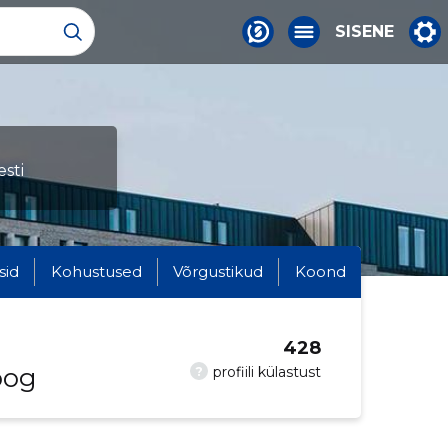
SISENE
sti
sid
Kohustused
Võrgustikud
Koond
428
oog
?
profiili külastust