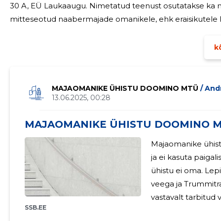
30 A, EÜ Laukaaugu. Nimetatud teenust osutatakse ka mõnele MÜL "Trummitrassid" liikmeskonnaga
mitteseotud naabermajade omanikele, ehk eraisikutele lepingute alusel. Maj
ruumide
kõ
MAJAOMANIKE ÜHISTU DOOMINO MTÜ
/ An
13.06.2025, 00:28
MAJAOMANIKE ÜHISTU DOOMINO MT
Majaomanike ühist
ja ei kasuta paigal
ühistu ei oma. Lepingulises vahekorras oleme ainult Tallinna
veega ja Trummitr
vastavalt tarbitud
SSB.EE
maksud tasuvad majaomanik
SSID MTÜ