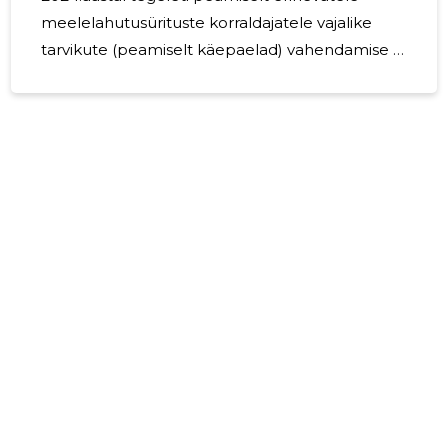
meelelahutusürituste korraldajatele vajalike
tarvikute (peamiselt käepaelad) vahendamise ja
müügiga. 2025. aastal on plaanis jätkata
tegevust samas valdkonnas.
88