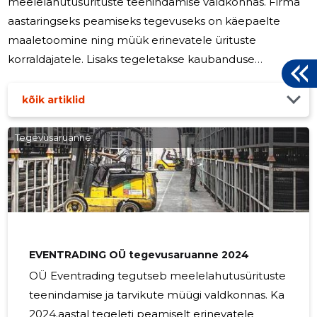
meelelahutusürituste teenindamise valdkonnas. Firma
aastaringseks peamiseks tegevuseks on käepaelte
maaletoomine ning müük erinevatele ürituste
korraldajatele. Lisaks tegeletakse kaubanduse
korraldamise jm abiteenustega üritustel ning erinevate
turundussuunitlusega projektide teostamisega. 2025
kõik artiklid
aastal on plaanis - jätkata käepaelte maaletoomist ning
müüki, viia läbi erinevaid projekte ning osutada
Tegevusaruanne
teenuseid ürituste korraldajatele.
EVENTRADING OÜ tegevusaruanne 2024
OÜ Eventrading tegutseb meelelahutusürituste
teenindamise ja tarvikute müügi valdkonnas. Ka
2024.aastal tegeleti peamiselt erinevatele