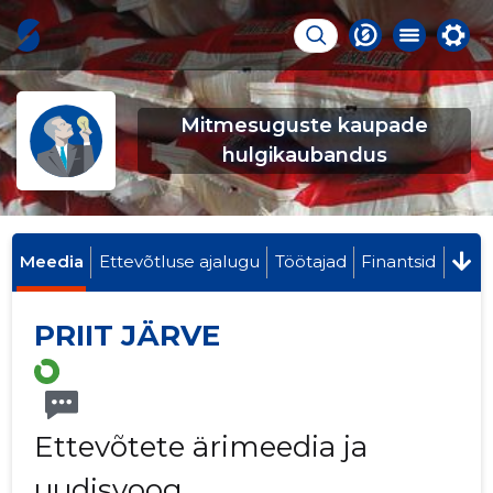
Mitmesuguste kaupade
hulgikaubandus
Meedia
Ettevõtluse ajalugu
Töötajad
Finantsid
PRIIT JÄRVE
Ettevõtete ärimeedia ja
uudisvoog