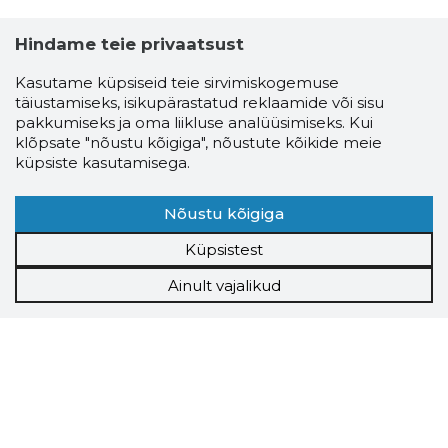
Hindame teie privaatsust
Kasutame küpsiseid teie sirvimiskogemuse
täiustamiseks, isikupärastatud reklaamide või sisu
pakkumiseks ja oma liikluse analüüsimiseks. Kui
klõpsate "nõustu kõigiga", nõustute kõikide meie
küpsiste kasutamisega.
Nõustu kõigiga
Küpsistest
Ainult vajalikud