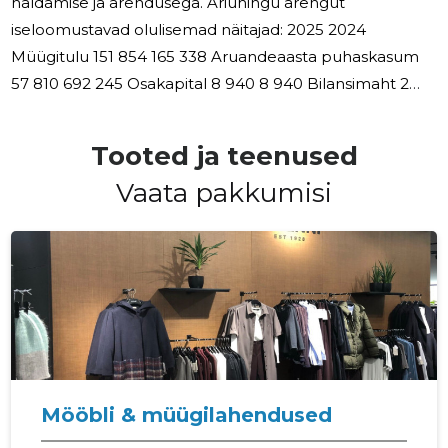
haldamise ja arendusega. Äriühingu arengut
iseloomustavad olulisemad näitajad: 2025 2024
Müügitulu 151 854 165 338 Aruandeaasta puhaskasum
57 810 692 245 Osakapital 8 940 8 940 Bilansimaht 2
906 500 2 966 704 Võrreldes 2024 aastaga vähenes
käive 13 484 eurot ja kasum 634 435 eurot. Juhtkonna
Tooted ja teenused
hinnangul lõpetatakse 2026 aastal äripindade ja
Vaata pakkumisi
abipindade müük ja renditakse kinnivarainvesteering.
2025 aastal arengu- ja uurimistöid teostatud ei ole,
samuti ei ole ette näha nende tööde teostamist 2026
aastal. Suuremaid investeeringuid 2026
Mööbli & müügilahendused