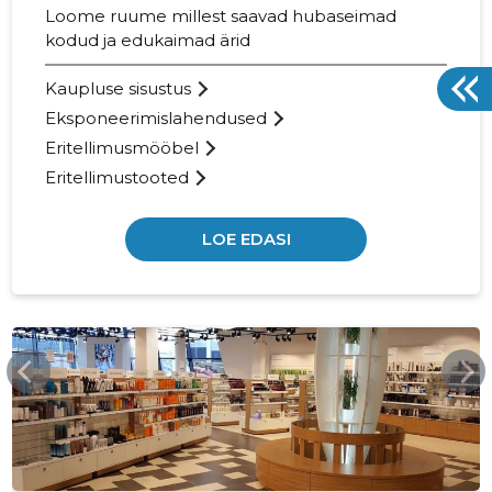
Loome ruume millest saavad hubaseimad
kodud ja edukaimad ärid
Kaupluse sisustus
Eksponeerimislahendused
Eritellimusmööbel
Eritellimustooted
LOE EDASI
MEEDIAGRUPI.EE