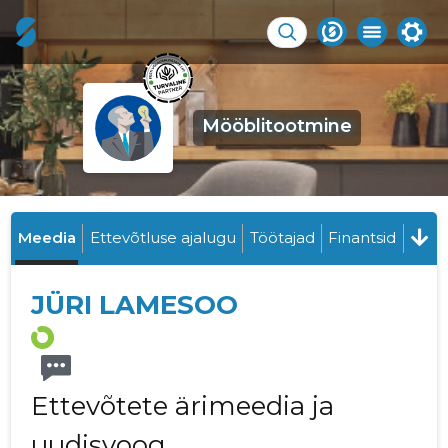
Mööblitootmine
Meedia
Ettevõtluse ajalugu
Töötajad
Finantsid
JÜRI LAMESOO
Ettevõtete ärimeedia ja
uudisvoog