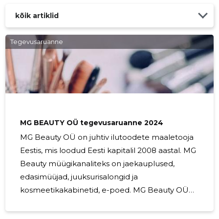
kõik artiklid
Tegevusaruanne
MG BEAUTY OÜ tegevusaruanne 2024
MG Beauty OÜ on juhtiv ilutoodete maaletooja
Eestis, mis loodud Eesti kapitalil 2008 aastal. MG
Beauty müügikanaliteks on jaekauplused,
edasimüüjad, juuksurisalongid ja
kosmeetikakabinetid, e-poed. MG Beauty OÜ
eesmärgiks on pakkuda heatasemelist
teenindust nii andbeauty.ee epoes, kui ka