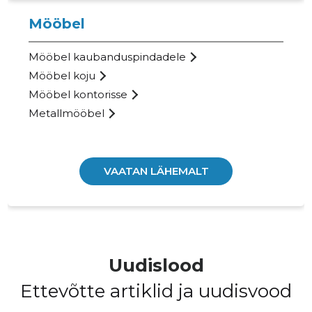
65
Mööbel
Mööbel kaubanduspindadele
Mööbel koju
Mööbel kontorisse
Metallmööbel
VAATAN LÄHEMALT
MEEDIAG
Uudislood
Usaldusv
Ettevõtte artiklid ja uudisvood