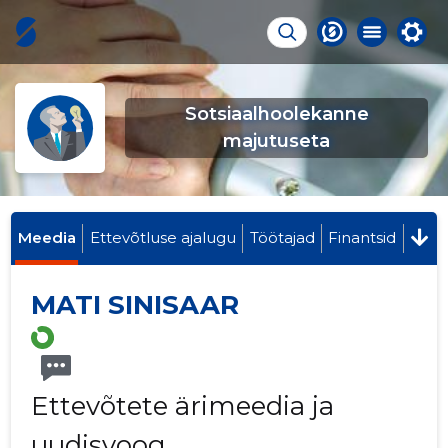
Sotsiaalhoolekanne
majutuseta
Meedia
Ettevõtluse ajalugu
Töötajad
Finantsid
MATI SINISAAR
Ettevõtete ärimeedia ja
uudisvoog