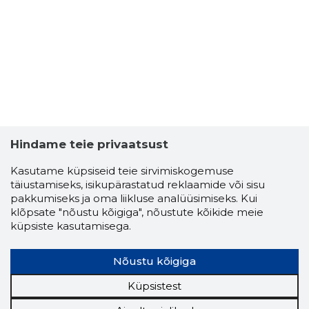
12
Hindame teie privaatsust
Kasutame küpsiseid teie sirvimiskogemuse
täiustamiseks, isikupärastatud reklaamide või sisu
pakkumiseks ja oma liikluse analüüsimiseks. Kui
klõpsate "nõustu kõigiga", nõustute kõikide meie
küpsiste kasutamisega.
Nõustu kõigiga
Küpsistest
PEETELI 