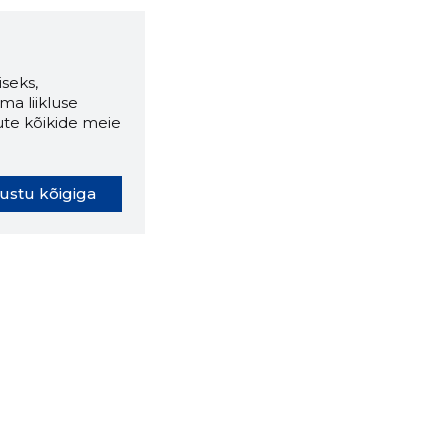
seks,
ma liikluse
ute kõikide meie
ustu kõigiga