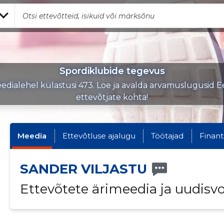
Spordiklubide tegevus
edialehel külastusi 473. Loe ja avalda arvamuslugusid Ee
ettevõtjate kohta!
Meedia
Ettevõtluse ajalugu
Töötajad
Finant
SANDER VILJASTU
Ettevõtete ärimeedia ja uudisv