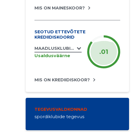
MIS ON MAINESKOOR?
SEOTUD ETTEVÕTETE
KREDIIDISKOORID
MAADLUSKLUBI JUHAN MTÜ
.01
Usaldusväärne
MIS ON KREDIIDISKOOR?
TEGEVUSVALDKONNAD
spordiklubide tegevus