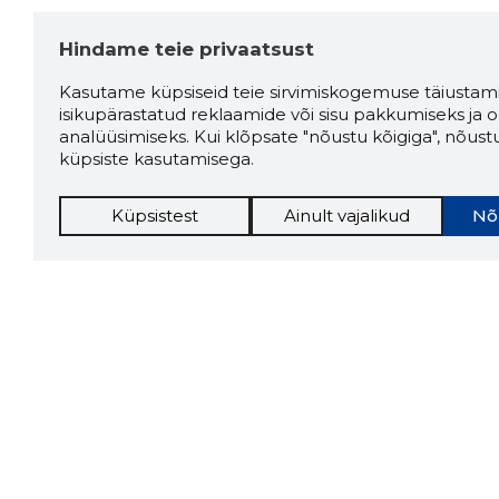
Hindame teie privaatsust
Kasutame küpsiseid teie sirvimiskogemuse täiustami
isikupärastatud reklaamide või sisu pakkumiseks ja o
analüüsimiseks. Kui klõpsate "nõustu kõigiga", nõust
küpsiste kasutamisega.
Küpsistest
Ainult vajalikud
Nõ