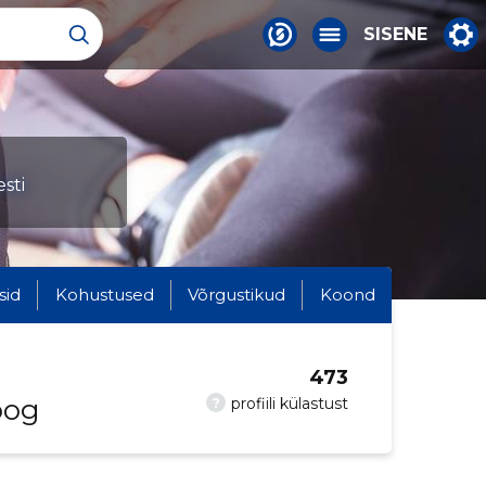
SISENE
sti
sid
Kohustused
Võrgustikud
Koond
473
oog
?
profiili külastust