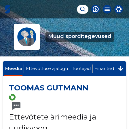
Muud sporditegevused
Meedia
Ettevõtluse ajalugu
Töötajad
Finantsid
TOOMAS GUTMANN
Ettevõtete ärimeedia ja
uudisvoog