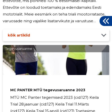
ettevõtte, mis põhineb 100 % eestimaisel kapitalil.
Ettevõte on loodud toetamaks ja edendamaks Eesti
mototrialit. Meie eesmärk on teha triali mootorrataste,
varuosade ning vajalike lisatarvikute ja varustuse
kättesaadavus kiireks ja mugavaks. Oleme nõu ja jõuga
abiks sobiva sõiduvahendi ja varustuse valimisel!
kõik artiklid
Tegevusaruanne
MC PANTER MTÜ tegevusaruanne 2023
MTÜ MC Panter tegemised 2023 (cid:127) Keila
Trial 28.jaanuar (cid:127) Keila Trial 11.Märts
(cid:127) Keila Trial 15.aprill (cid:127) Toetasime