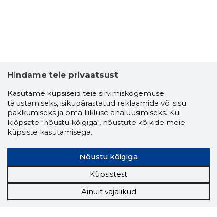
Hindame teie privaatsust
Kasutame küpsiseid teie sirvimiskogemuse
täiustamiseks, isikupärastatud reklaamide või sisu
pakkumiseks ja oma liikluse analüüsimiseks. Kui
klõpsate "nõustu kõigiga", nõustute kõikide meie
küpsiste kasutamisega.
Nõustu kõigiga
Küpsistest
Ainult vajalikud