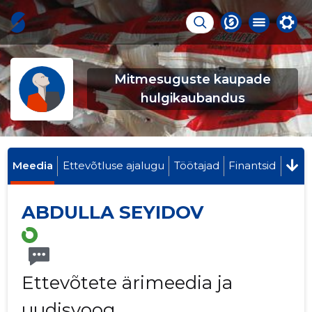
Mitmesuguste kaupade
hulgikaubandus
Meedia
Ettevõtluse ajalugu
Töötajad
Finantsid
ABDULLA SEYIDOV
Ettevõtete ärimeedia ja
uudisvoog