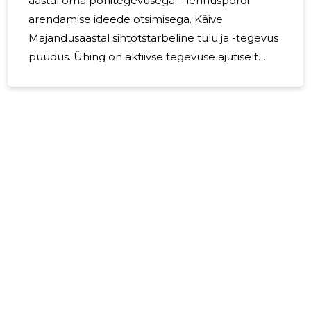
aastal oma põhitegevusega – lennuspordi
arendamise ideede otsimisega. Käive
Majandusaastal sihtotstarbeline tulu ja -tegevus
puudus. Ühing on aktiivse tegevuse ajutiselt
peatanud. Seisak jätkub kuniks selgub, mis
suunas soovitakse tegevust jätkata. Töötajad
MTÜ töötab peamiselt lennundusspetsialistide
initsiatiivil. Põhikohaga töötajaid ühingus ei ole.
Juhatuse liikmele juhatuseliikme tasusid ei
makstud. 2025 aastaks plaanitakse tegevuse
taastamiseks korraldada erinevaid
lennundusalaseid tegevusi.
_________________________________ Johan
Pender