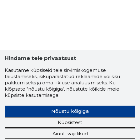
Hindame teie privaatsust
Kasutame küpsiseid teie sirvimiskogemuse
täiustamiseks, isikupärastatud reklaamide või sisu
pakkumiseks ja oma liikluse analüüsimiseks. Kui
klõpsate "nõustu kõigiga", nõustute kõikide meie
küpsiste kasutamisega.
Nõustu kõigiga
Küpsistest
Ainult vajalikud