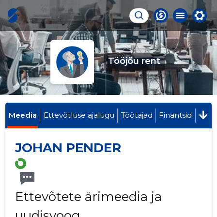
Tööjõu rent
Meedia
Ettevõtluse ajalugu
Töötajad
Finantsid
JOHAN PENDER
Ettevõtete ärimeedia ja
uudisvoog