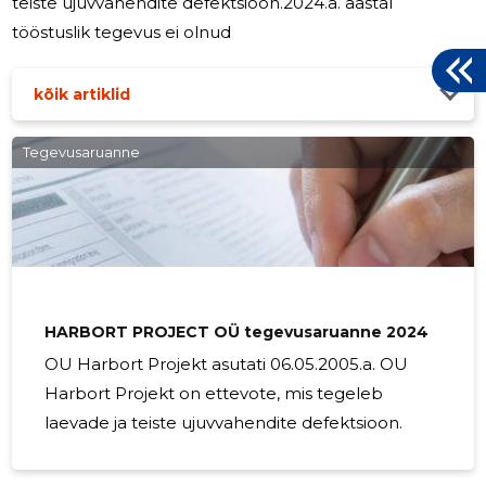
teiste ujuvvahendite defektsioon.2024.a. aastal
tööstuslik tegevus ei olnud
kõik artiklid
Tegevusaruanne
HARBORT PROJECT OÜ tegevusaruanne 2024
OU Harbort Projekt asutati 06.05.2005.a. OU
Harbort Projekt on ettevote, mis tegeleb
laevade ja teiste ujuvvahendite defektsioon.