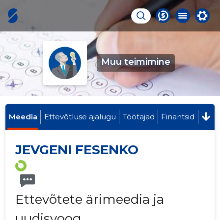
Muu teimimine
Meedia
Ettevõtluse ajalugu
Töötajad
Finantsid
JEVGENI FESENKO
Ettevõtete ärimeedia ja
uudisvoog