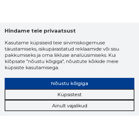
HARBORT
Hindame teie privaatsust
Riskantn
Kasutame küpsiseid teie sirvimiskogemuse
täiustamiseks, isikupärastatud reklaamide või sisu
pakkumiseks ja oma liikluse analüüsimiseks. Kui
klõpsate "nõustu kõigiga", nõustute kõikide meie
küpsiste kasutamisega.
Nõustu kõigiga
Küpsistest
Ainult vajalikud