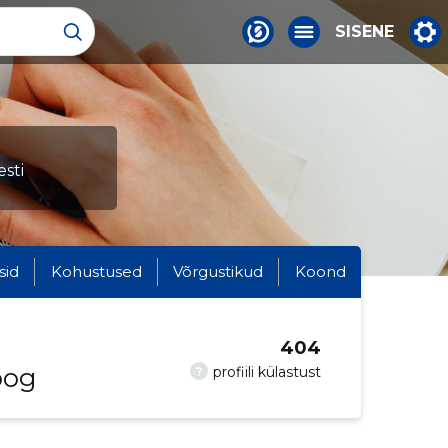
SISENE
sti
sid
Kohustused
Võrgustikud
Koond
404
oog
?
profiili külastust