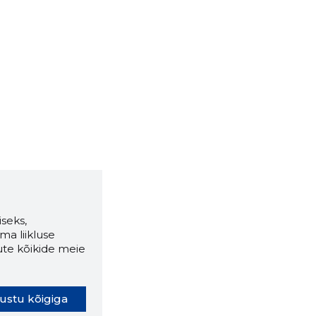
seks,
ma liikluse
ute kõikide meie
ustu kõigiga