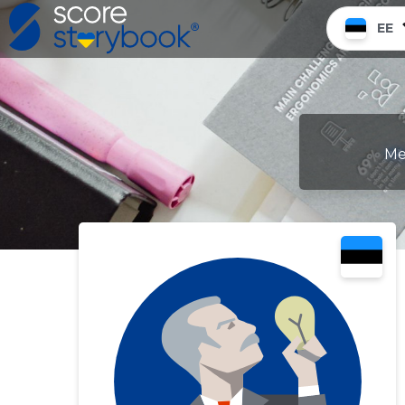
EE
Me