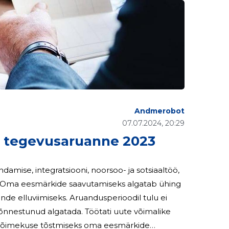
Andmerobot
07.07.2024, 20:29
egevusaruanne 2023
mise, integratsiooni, noorsoo- ja sotsiaaltöö,
e. Oma eesmärkide saavutamiseks algatab ühing
nde elluviimiseks. Aruandusperioodil tulu ei
 õnnestunud algatada. Töötati uute võimalike
usvõimekuse tõstmiseks oma eesmärkide