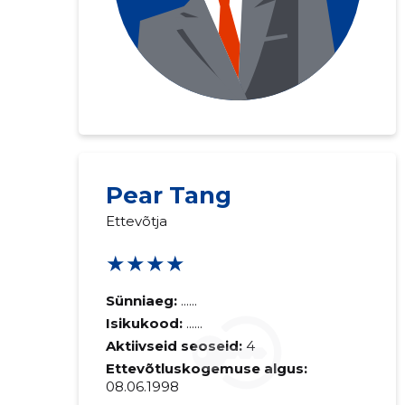
Pear Tang
Saaja e-mail
Ettevõtja
★★★★
Sinu kommen
Sünniaeg:
......
Isikukood:
......
Aktiivseid seoseid:
4
Ettevõtluskogemuse algus:
08.06.1998