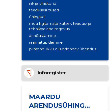
riik ja ühiskond
teadusasutused
ühingud
muu liigitamata kutse-, teadus- ja
tehnikaalane tegevus
ärinõustamine
raamatupidamine
piirkondllikku elu edendav ühendus
Inforegister
MAARDU
ARENDUSÜHING