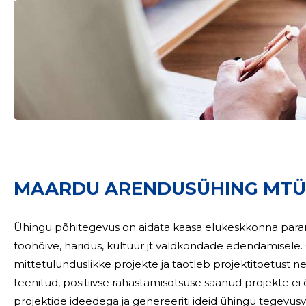
Sinu nimi
MAARDU ARENDUSÜHING MTÜ t
taar
Ühingu põhitegevus on aidata kaasa elukeskkonna paranda
tööhõive, haridus, kultuur jt valdkondade edendamisel
mittetulunduslikke projekte ja taotleb projektitoetust ne
teenitud, positiivse rahastamisotsuse saanud projekte ei
projektide ideedega ja genereeriti ideid ühingu tegev