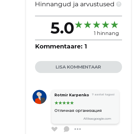
MTÜ
Hinnangud ja arvustused
?
5.0
1 hinnang
Kommentaare:
1
LISA KOMMENTAAR
Rotmir Karpenko
7 aastat tagasi
Отличная организация
Allikas:google.com