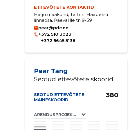
ETTEVÕTETE KONTAKTID
Harju maakond, Tallinn, Haabersti
linnaosa, Päevalille tn 9-39
pear@pdc.ee
+372 510 3023
+372 5645 5136
Pear Tang
Seotud ettevõtete skoorid
380
SEOTUD ETTEVÕTETE
MAINESKOORID
ARENDUSPROJEKTIDE KESKUS T&T OÜ