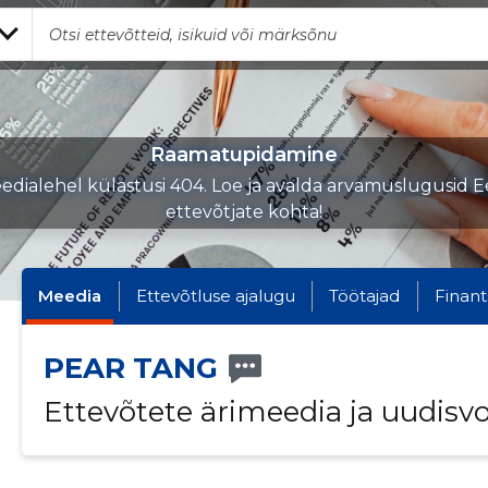
Raamatupidamine
edialehel külastusi 404. Loe ja avalda arvamuslugusid Ee
ettevõtjate kohta!
Meedia
Ettevõtluse ajalugu
Töötajad
Finant
PEAR TANG
Ettevõtete ärimeedia ja uudisv