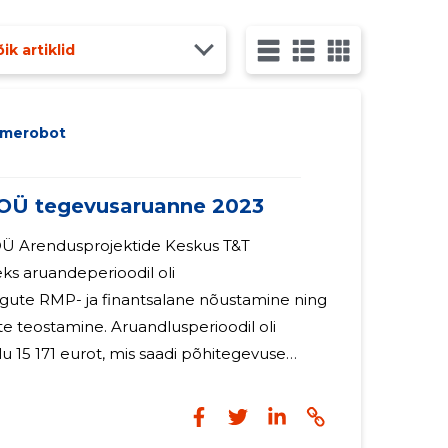
mise tellimisega. Aruandlusperioodil töötasu ei
ik artiklid
dmerobot
Ü tegevusaruanne 2023
Ü Arendusprojektide Keskus T&T
s aruandeperioodil oli
gute RMP- ja finantsalane nõustamine ning
te teostamine. Aruandlusperioodil oli
u 15 171 eurot, mis saadi põhitegevuse
Aruandeperioodil põhivara ei soetatud.
muudatusi osaühingu juhatuse koosseisus
ruandeperioodil omanikele