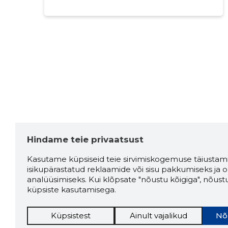
Hindame teie privaatsust
Kasutame küpsiseid teie sirvimiskogemuse täiustami
isikupärastatud reklaamide või sisu pakkumiseks ja o
analüüsimiseks. Kui klõpsate "nõustu kõigiga", nõust
küpsiste kasutamisega.
Küpsistest
Ainult vajalikud
Nõ