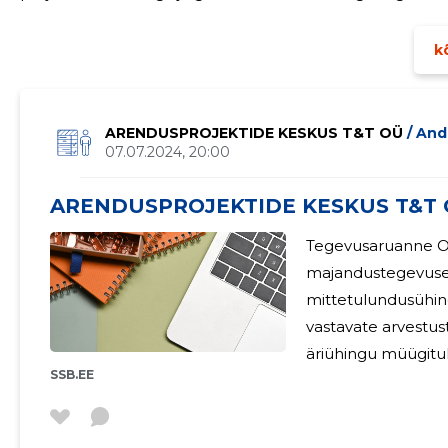
täitmisel. Ühingu kulu oli seotud finantsarvestuse koosta
kõ
ARENDUSPROJEKTIDE KESKUS T&T OÜ
/ An
07.07.2024, 20:00
ARENDUSPROJEKTIDE KESKUS T&T O
Tegevusaruanne O
majandustegevusek
mittetulundusühin
vastavate arvestus
äriühingu müügitul
SSB.EE
teostamise kaudu. 
Aruandeperioodil 
ega omanike ringis ei toimunud. A