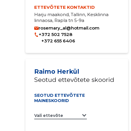
ETTEVÕTETE KONTAKTID
Harju maakond, Tallinn, Kesklinna
linnaosa, Rapla tn 5-9a
rosemary_al@hotmail.com
+372 502 7528
+372 655 6406
Raimo Herkül
Seotud ettevõtete skoorid
SEOTUD ETTEVÕTETE
MAINESKOORID
Vali ettevõte