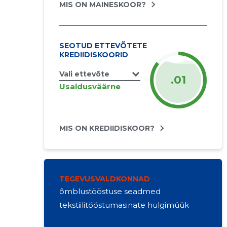
MIS ON MAINESKOOR?
SEOTUD ETTEVÕTETE
KREDIIDISKOORID
Vali ettevõte
.01
Usaldusväärne
MIS ON KREDIIDISKOOR?
TEGEVUSVALDKONNAD
õmblustööstuse seadmed
tekstiilitööstumasinate hulgimüük