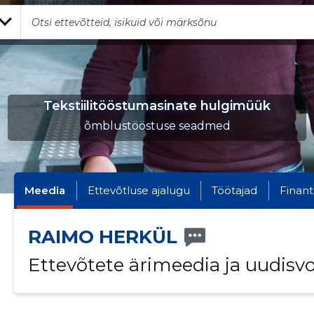
Tekstiilitööstumasinate hulgimüük
õmblustööstuse seadmed
Meedia
Ettevõtluse ajalugu
Töötajad
Finant
RAIMO HERKÜL
Ettevõtete ärimeedia ja uudisv