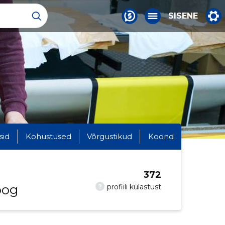
SISENE
sid
Kohustused
Võrgustikud
Koond
372
oog
?
profiili külastust