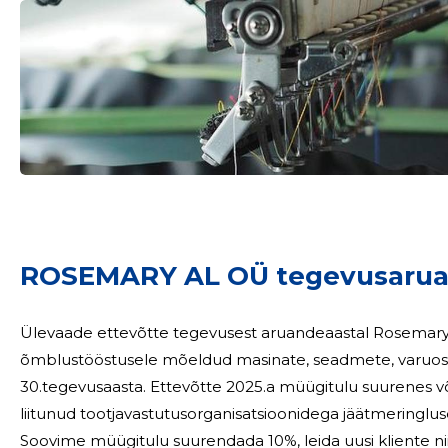
ROSEMARY AL OÜ tegevusarua
Ülevaade ettevõtte tegevusest aruandeaastal Rosemary AL OÜ on alates 1995.aastast tegelenud
õmblustööstusele mõeldud masinate, seadmete, varuosade
30.tegevusaasta. Ettevõtte 2025.a müügitulu suurenes võrreldes eelmise aastaga 32%. Ettevõte on
liitunud tootjavastutusorganisatsioonidega jäätmeringluse korraldamiseks. Pl
Soovime müügitulu suurendada 10%, leida uusi kliente nii