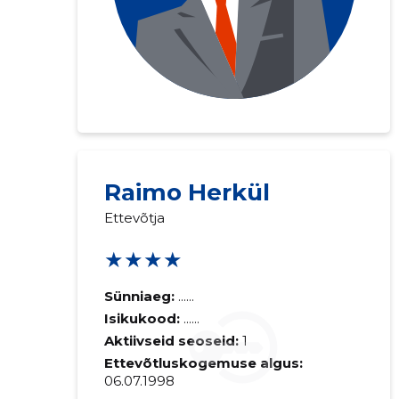
Raimo Herkül
Ettevõtja
★★★★
Sünniaeg:
......
Isikukood:
......
Aktiivseid seoseid:
1
Ettevõtluskogemuse algus:
06.07.1998