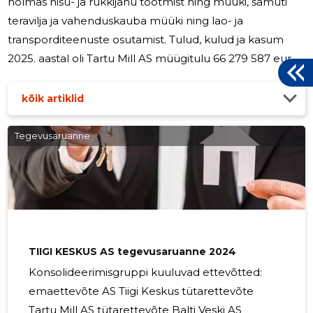
hõlmas nisu- ja rukkijahu tootmist ning müüki, samuti
teravilja ja vahenduskauba müüki ning lao- ja
transporditeenuste osutamist. Tulud, kulud ja kasum
2025. aastal oli Tartu Mill AS müügitulu 66 279 587 eurot,
mis on 2,99% rohkem kui eelmisel majandusaastal,
samas toodangu maht suurenes 6,51%. Võrreldes
kõik artiklid
eelmise aastaga suurenes omatoodangu müügitulu
2,06% ja vahenduskauba müügitulu 4,93%.
Tegevusaruanne
Omatoodangu müügist 34,18% moodustas müük
väljapoole Eestit, mis on samas suurusjärgus nagu
eelmisel aastal. Tartu Mill AS puhaskasumiks kujunes 8
185
TIIGI KESKUS AS tegevusaruanne 2024
Konsolideerimisgruppi kuuluvad ettevõtted:
emaettevõte AS Tiigi Keskus tütarettevõte
Tartu Mill AS tütarettevõte Balti Veski AS