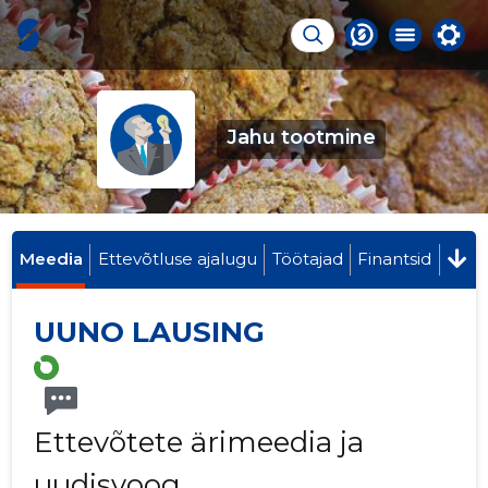
Jahu tootmine
Meedia
Ettevõtluse ajalugu
Töötajad
Finantsid
UUNO LAUSING
Ettevõtete ärimeedia ja
uudisvoog