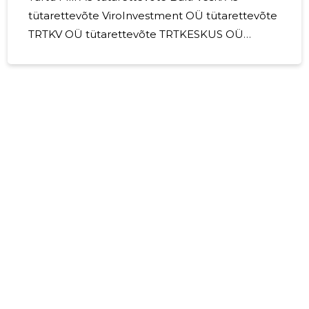
tütarettevõte ViroInvestment OÜ tütarettevõte
TRTKV OÜ tütarettevõte TRTKESKUS OÜ
tütarettevõte Dobeles dzirnavnieks AS, Läti
Vabariik tütarettevõte Dobeles Eko SIA, Läti
Vabariik tütarettevõte Rigas dzirnavnieks AS, Läti
Vabariik Seisuga 31.12.2024 kuulub AS'ile Tiigi
Keskus 87% Tartu Mill AS aktsiatest. Tartu Mill AS
osalus Läti tütarettevõttes Dobeles dzirnavnieks
AS on aruandeaasta lõpu seisuga 94,62% ning
Balti Veski AS-is 100%. Dobeles dzirnavnieks
AS'ile