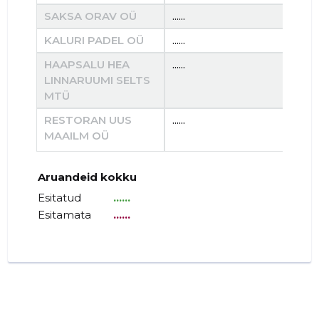
SAKSA ORAV OÜ
......
......
KALURI PADEL OÜ
......
......
HAAPSALU HEA
......
......
LINNARUUMI SELTS
MTÜ
RESTORAN UUS
......
......
MAAILM OÜ
Aruandeid kokku
Esitatud
......
Esitamata
......