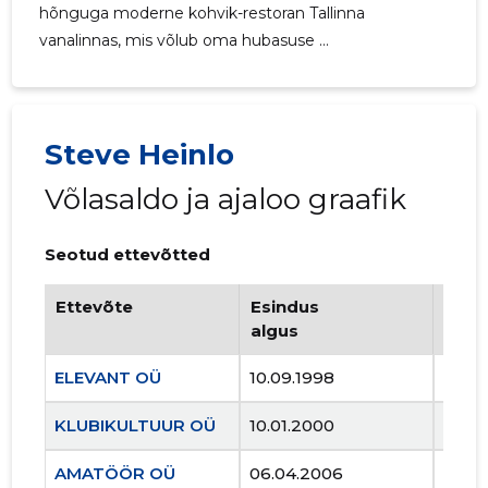
hõnguga moderne kohvik-restoran Tallinna
vanalinnas, mis võlub oma hubasuse ...
424
Steve Heinlo
Võlasaldo ja ajaloo graafik
Seotud ettevõtted
Ettevõte
Esindus
Esin
algus
lõpp
ELEVANT OÜ
10.09.1998
..
KLUBIKULTUUR OÜ
10.01.2000
..
KAEVUKO
Usaldusv
AMATÖÖR OÜ
06.04.2006
..