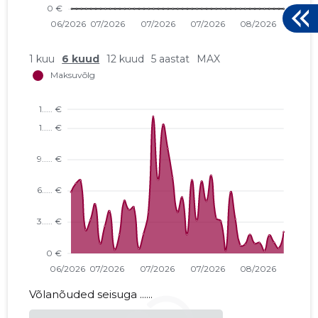
1 kuu
6 kuud
12 kuud
5 aastat
MAX
Võlanõuded seisuga ......