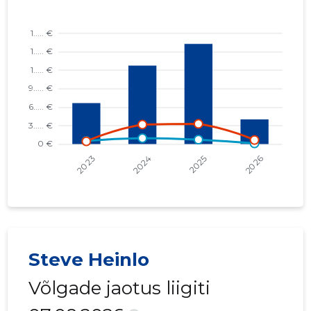
ÜLO OÜ
...... €
TALLINN, NIGULISTE TN 6 KORTERIÜHISTU
...... €
ABRAMANI RACING OÜ
...... €
TALLINN, TATARI TN 21B KORTERIÜHISTU
...... €
SAKSA ORAV OÜ
...... €
KALURI PADEL OÜ
...... €
HAAPSALU HEA LINNARUUMI SELTS MTÜ
...... €
RESTORAN UUS MAAILM OÜ
...... €
Steve Heinlo
Võlgade jaotus liigiti