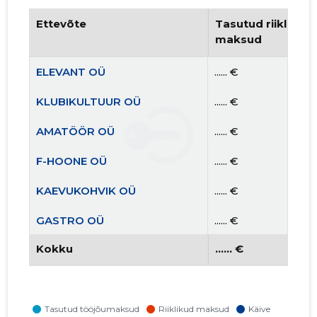
Ettevõte
Tasutud riiklikud 
maksud
ELEVANT OÜ
...... €
KLUBIKULTUUR OÜ
...... €
AMATÖÖR OÜ
...... €
F-HOONE OÜ
...... €
KAEVUKOHVIK OÜ
...... €
GASTRO OÜ
...... €
Kokku
...... €
RATASKAEVU 16 OÜ
...... €
KOPLI 16 OÜ
...... €
TALLINN, KENTMANNI TN 10 KORTERIÜHISTU
...... €