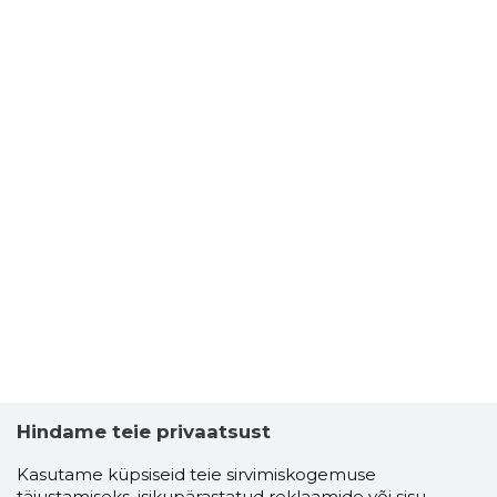
Hindame teie privaatsust
Kasutame küpsiseid teie sirvimiskogemuse
täiustamiseks, isikupärastatud reklaamide või sisu