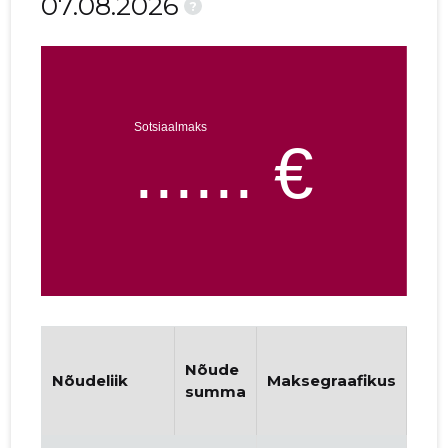
07.08.2026
?
Nõude
Nõudeliik
Maksegraafikus
Vai
summa