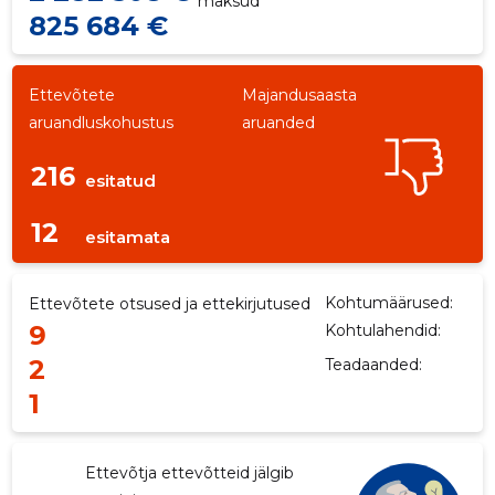
maksud
825 684 €
Ettevõtete
Majandusaasta
aruandluskohustus
aruanded
216
esitatud
12
esitamata
Kohtumäärused:
Ettevõtete otsused ja ettekirjutused
9
Kohtulahendid:
2
Teadaanded:
1
Ettevõtja ettevõtteid jälgib