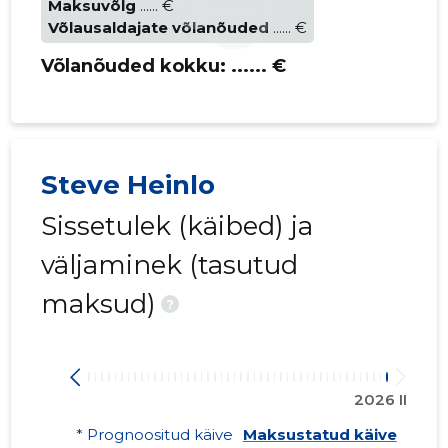
Maksuvõlg
...... €
Võlausaldajate võlanõuded
...... €
Võlanõuded kokku:
...... €
Steve Heinlo
Sissetulek (käibed) ja
väljaminek (tasutud
maksud)
?
2026 II
* Prognoositud käive
Maksustatud käive