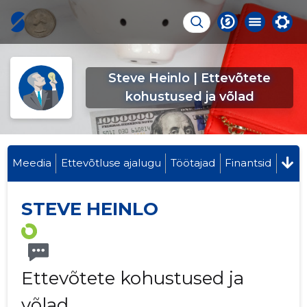
Steve Heinlo | Ettevõtete
kohustused ja võlad
Meedia
Ettevõtluse ajalugu
Töötajad
Finantsid
STEVE HEINLO
Ettevõtete kohustused ja
võlad