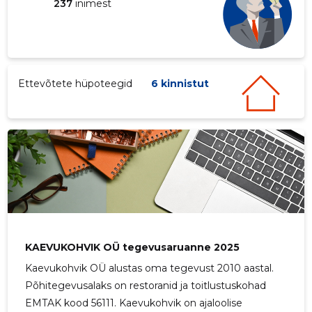
237
inimest
Ettevõtete hüpoteegid
6 kinnistut
KAEVUKOHVIK OÜ tegevusaruanne 2025
Kaevukohvik OÜ alustas oma tegevust 2010 aastal.
Põhitegevusalaks on restoranid ja toitlustuskohad
EMTAK kood 56111. Kaevukohvik on ajaloolise