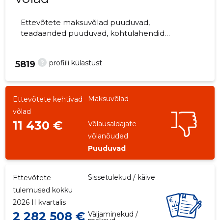
Ettevõtete maksuvõlad puuduvad,
teadaanded puuduvad, kohtulahendid
puuduvad, kohtuistungid puuduvad,
majandusaasta aruanded esitatud.
?
profiili külastust
5819
Ettevõtteid jälgib 0 inimest.
Maksuvõlad
Ettevõtete kehtivad
võlad
11 430 €
Võlausaldajate
võlanõuded
Puuduvad
Sissetulekud / käive
Ettevõtete
tulemused kokku
2026 II kvartalis
2 282 508 €
Väljaminekud /