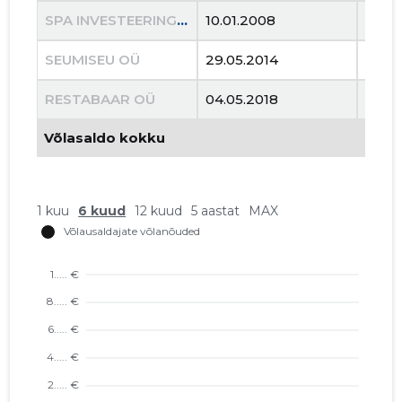
SPA INVESTEERINGUD OÜ
10.01.2008
22.07
SEUMISEU OÜ
29.05.2014
19.10
RESTABAAR OÜ
04.05.2018
28.0
Võlasaldo kokku
1 kuu
6 kuud
12 kuud
5 aastat
MAX