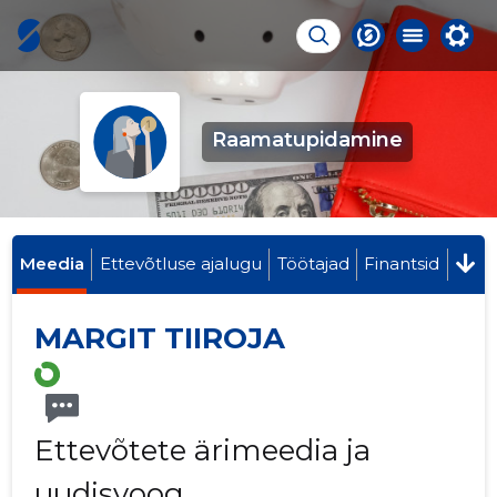
Raamatupidamine
Meedia
Ettevõtluse ajalugu
Töötajad
Finantsid
MARGIT TIIROJA
Ettevõtete ärimeedia ja
uudisvoog