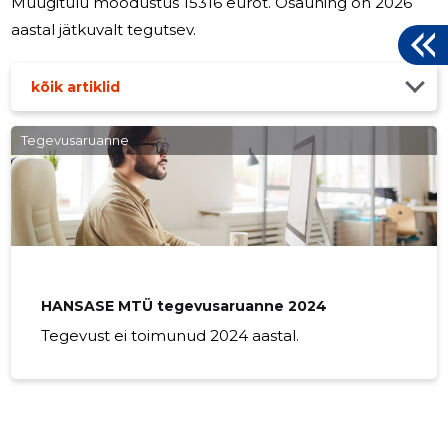
Müügitulu moodustus 15316 eurot. Osaühing on 2026
aastal jätkuvalt tegutsev.
kõik artiklid
Tegevusaruanne
HANSASE MTÜ tegevusaruanne 2024
Tegevust ei toimunud 2024 aastal.