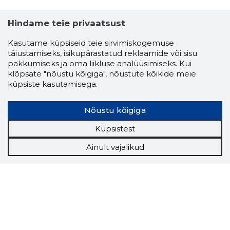
Hindame teie privaatsust
Kasutame küpsiseid teie sirvimiskogemuse
täiustamiseks, isikupärastatud reklaamide või sisu
pakkumiseks ja oma liikluse analüüsimiseks. Kui
klõpsate "nõustu kõigiga", nõustute kõikide meie
küpsiste kasutamisega.
Nõustu kõigiga
Küpsistest
Ainult vajalikud