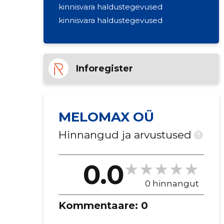
kinnisvara haldustegevused
kinnisvara haldustegevused
Inforegister
MELOMAX OÜ
Hinnangud ja arvustused
?
0.0
0 hinnangut
Kommentaare:
0