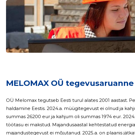
Sinu nimi
taar
MELOMAX OÜ tegevusaruanne
OÜ Melomax tegutseb Eesti turul alates 2001 aastast. Peamiseks tegevusalaks on kinnisvara arendus ja
haldamine Eestis. 2024.a. müügitegevust ei olnud ja kahjum oli summas 8735 eur. 2023.a. oli müügitulu
summas 26200 eur ja kahjum oli summas 1974 eur. 2024.a. ja 2023a. ei olnud tööl ühtegi töötajat ka
töötasu ei makstud. Majandusaastal kehtestatud energiakriis, sõda Ukrainas ja viirusepuhangud firma
majandustegevust ei mõjutanud. 2025.a. on plaanis jätkata olemasolevate kinnistute müügiga ja