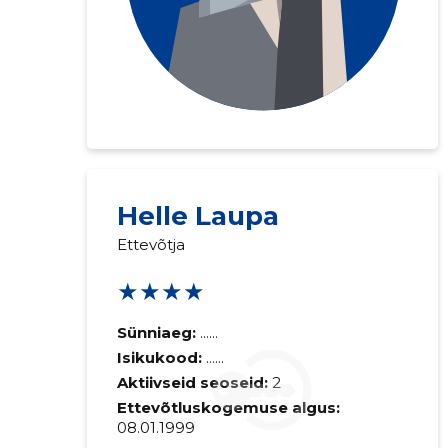
Saaja e-mail
Helle Laupa
Sinu kommen
Ettevõtja
★★★★
Sünniaeg:
......
Isikukood:
......
Aktiivseid seoseid:
2
Ettevõtluskogemuse algus:
08.01.1999