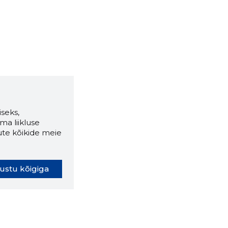
seks,
ma liikluse
ute kõikide meie
ustu kõigiga