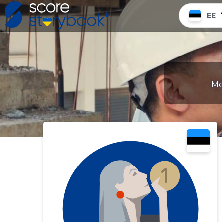
EE
Me