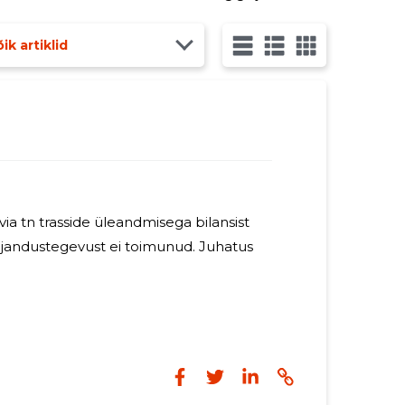
ik artiklid
via tn trasside üleandmisega bilansist
bilanssi. 2024.a. majandustegevust ei toimunud. Juhatus