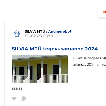
investeerida äriühingu varadesse.
kõ
SILVIA MTÜ
/ Andmerobot
13.06.2025, 00:30
SILVIA MTÜ tegevusaruanne 2024
Juhatus tegeles Sil
SSB.EE