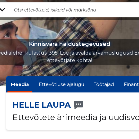
Kinnisvara haldustegevused
edialehel külastusi 395. Loe ja avalda arvamuslugusid Ee
ettevõtjate kohta!
Meedia
Ettevõtluse ajalugu
Töötajad
Finant
HELLE LAUPA
Ettevõtete ärimeedia ja uudisv