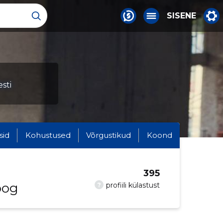
SISENE
sti
sid
Kohustused
Võrgustikud
Koond
395
oog
?
profiili külastust