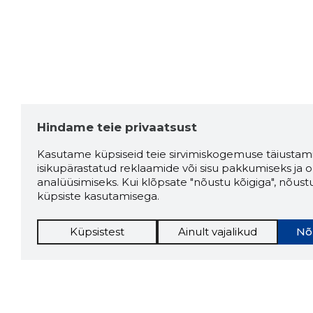
Hindame teie privaatsust
Kasutame küpsiseid teie sirvimiskogemuse täiustami
isikupärastatud reklaamide või sisu pakkumiseks ja o
analüüsimiseks. Kui klõpsate "nõustu kõigiga", nõust
küpsiste kasutamisega.
Küpsistest
Ainult vajalikud
Nõ