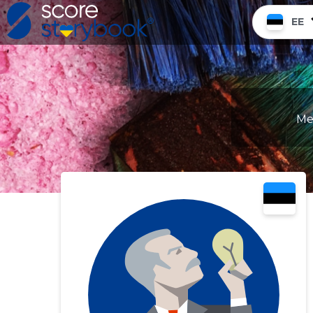
EE
Mee