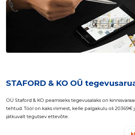
Sinu nimi
taar
STAFORD & KO OÜ tegevusaru
OÜ Staford & KO peamiseks tegevusalaks on kinnisvaraarendus. 2024.a. juhatuse liikmele vä
tehtud. Tööl on kaks inimest, kelle palgakulu oli 20369€ ja sotsiaalm
jätkuvalt tegutsev ettevõte.
kõ