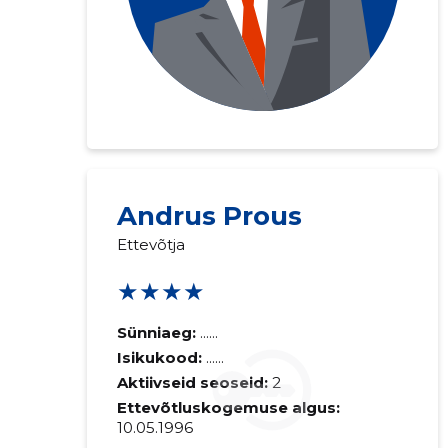
Saaja e-mail
Andrus Prous
Ettevõtja
Sinu kommen
★★★★
Sünniaeg:
......
Isikukood:
......
Aktiivseid seoseid:
2
Ettevõtluskogemuse algus:
10.05.1996