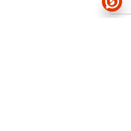
Näed helistaja tausta!
Storybooki Äpp toob
Sinuni
OTSEKONTAKTID
400 000 Eesti
ettevõtte ja isikute kohta (juhid, ametnikud).
Andmed on rikastatud maksevõime ja
finantsinfoga.