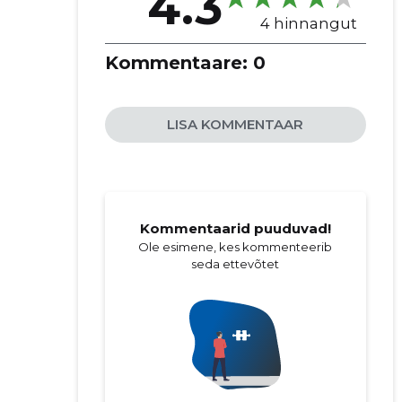
4.3
4 hinnangut
Kommentaare:
0
LISA KOMMENTAAR
Kommentaarid puuduvad!
Ole esimene, kes kommenteerib
seda ettevõtet