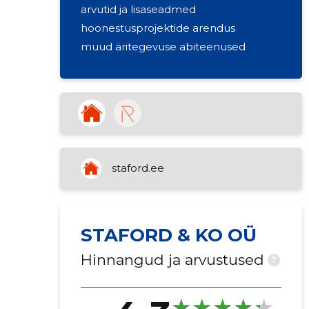
arvutid ja lisaseadmed
hoonestusprojektide arendus
muud äritegevuse abiteenused
staford.ee
STAFORD & KO OÜ
Hinnangud ja arvustused
?