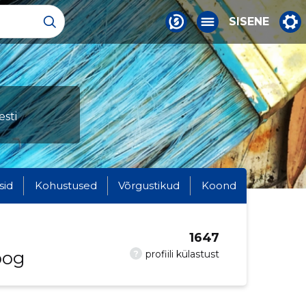
SISENE
esti
sid
Kohustused
Võrgustikud
Koond
1647
oog
?
profiili külastust