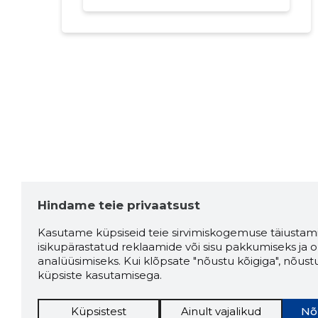
Hindame teie privaatsust
Kasutame küpsiseid teie sirvimiskogemuse täiustami
isikupärastatud reklaamide või sisu pakkumiseks ja o
analüüsimiseks. Kui klõpsate "nõustu kõigiga", nõust
küpsiste kasutamisega.
Küpsistest
Ainult vajalikud
Nõ