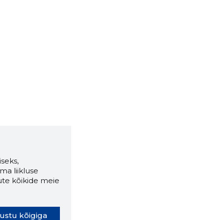
seks,
ma liikluse
ute kõikide meie
ustu kõigiga