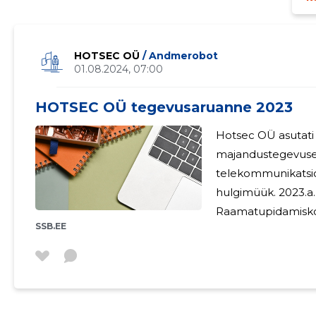
HOTSEC OÜ
/ Andmerobot
01.08.2024, 07:00
HOTSEC OÜ tegevusaruanne 2023
Hotsec OÜ asutati 2
majandustegevuseg
telekommunikatsi
hulgimüük. 2023.a. müüdi kinnistuid Hiiumaal.
Raamatupidamiskohu
SSB.EE