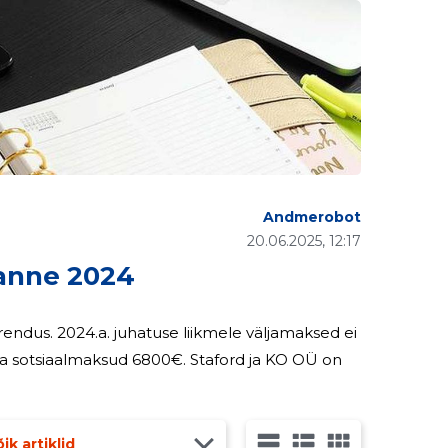
Andmerobot
20.06.2025, 12:17
anne 2024
ljamaksed ei
aksud 6800€. Staford ja KO OÜ on
ik artiklid