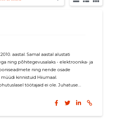
010. aastal. Samal aastal alustati
a ning põhitegevusalaks - elektroonika- ja
ooniseadmete ning nende osade
tuslasel töötajaid ei ole. Juhatuse
liikmele tasu ei makstud. Firma on jätkuvalt tegutsev.