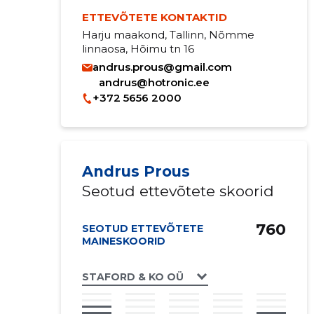
ETTEVÕTETE KONTAKTID
Harju maakond, Tallinn, Nõmme
linnaosa, Hõimu tn 16
andrus.prous@gmail.com
andrus@hotronic.ee
+372 5656 2000
Andrus Prous
Seotud ettevõtete skoorid
760
SEOTUD ETTEVÕTETE
MAINESKOORID
STAFORD & KO OÜ