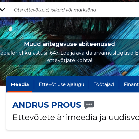
Muud äritegevuse abiteenused
dialehel külastusi 1647. Loe ja avalda arvamuslugusid E
ettevõtjate kohta!
Meedia
Ettevõtluse ajalugu
Töötajad
Finant
ANDRUS PROUS
Ettevõtete ärimeedia ja uudisv