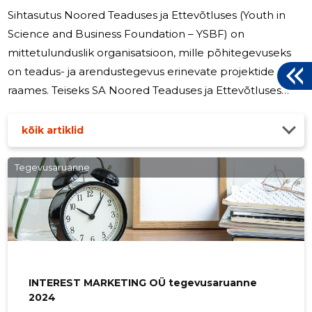
Sihtasutus Noored Teaduses ja Ettevõtluses (Youth in
Science and Business Foundation – YSBF) on
mittetulunduslik organisatsioon, mille põhitegevuseks
on teadus- ja arendustegevus erinevate projektide
raames. Teiseks SA Noored Teaduses ja Ettevõtluses
fookuseks on ettevõtlusega seotud projektid, mille
eesmärgiks on propageerida ettevõtlust tudengite,
kõik artiklid
noorte ja laiemate rahvahulkade seas nii Eestis kui ka
välismaal. 2024. aastal tegeles SA edukalt mitmete
Tegevusaruanne
projektidega, sealhulgas peamiselt üle-Euroopaliste
Erasmus+ projektidega. Täpsema ülevaate antud
projektidest võib leida SA koduleheküljel
INTEREST MARKETING OÜ tegevusaruanne
2024