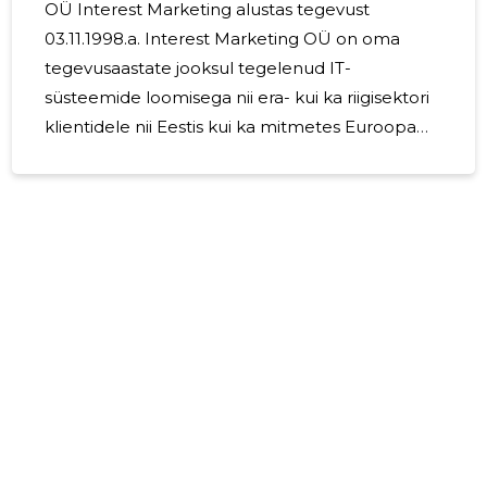
OÜ Interest Marketing alustas tegevust
03.11.1998.a. Interest Marketing OÜ on oma
tegevusaastate jooksul tegelenud IT-
süsteemide loomisega nii era- kui ka riigisektori
klientidele nii Eestis kui ka mitmetes Euroopa
riikides. Pakume oma klientidele innovaatilisi
lahendusi, mille eesmärgiks on aidata klient-
ettevõtete ressursse efektiivsemalt juhtida ja
äriprotsesse tulemuslikumalt teostada. Samuti
on meie tegevusampluaaks koolitustegevused.
Interest Marketing OÜ tegeleb psühholoogilise
konsultatsiooni ja töötervishoiu-alaste teenuste
pakkumisega Eesti klientidele, kelle seas on
mitmed Eesti