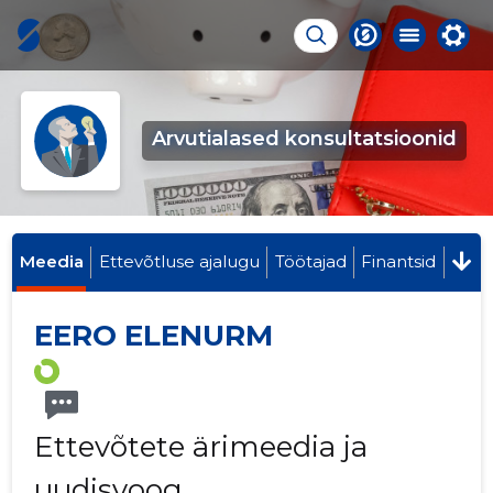
Arvutialased konsultatsioonid
Meedia
Ettevõtluse ajalugu
Töötajad
Finantsid
EERO ELENURM
Ettevõtete ärimeedia ja
uudisvoog