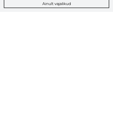
Ainult vajalikud
Storybook
Chrome laiendus
Storybooki laiendus ütleb Sulle, mis firma
veebilehel Sa parajasti viibid ja kui usaldusväärne
see firma täna on.
LAADI LAIENDUS ALLA