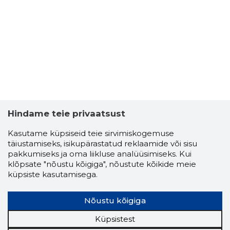
EERO ELE
Usaldusv
Hindame teie privaatsust
Kasutame küpsiseid teie sirvimiskogemuse
täiustamiseks, isikupärastatud reklaamide või sisu
pakkumiseks ja oma liikluse analüüsimiseks. Kui
klõpsate "nõustu kõigiga", nõustute kõikide meie
küpsiste kasutamisega.
Nõustu kõigiga
Küpsistest