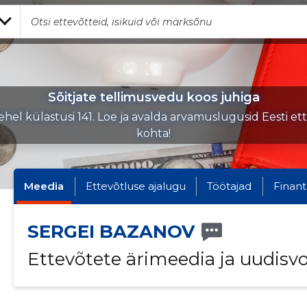
Sõitjate tellimusvedu koos juhiga
hel külastusi 141. Loe ja avalda arvamuslugusid Eesti et
kohta!
Meedia
Ettevõtluse ajalugu
Töötajad
Finant
SERGEI BAZANOV
Ettevõtete ärimeedia ja uudisv