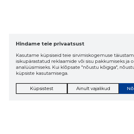
Hindame teie privaatsust
Kasutame küpsiseid teie sirvimiskogemuse täiustami
isikupärastatud reklaamide või sisu pakkumiseks ja o
analüüsimiseks. Kui klõpsate "nõustu kõigiga", nõust
küpsiste kasutamisega.
Küpsistest
Ainult vajalikud
Nõ