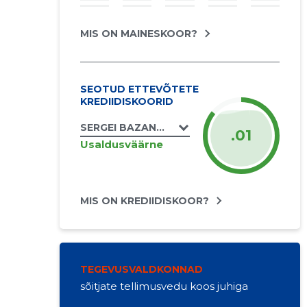
MIS ON MAINESKOOR?
SEOTUD ETTEVÕTETE
KREDIIDISKOORID
SERGEI BAZANOV FIE
.01
Usaldusväärne
MIS ON KREDIIDISKOOR?
TEGEVUSVALDKONNAD
sõitjate tellimusvedu koos juhiga