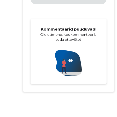
Kommentaarid puuduvad!
Ole esimene, kes kommenteerib
seda ettevõtet