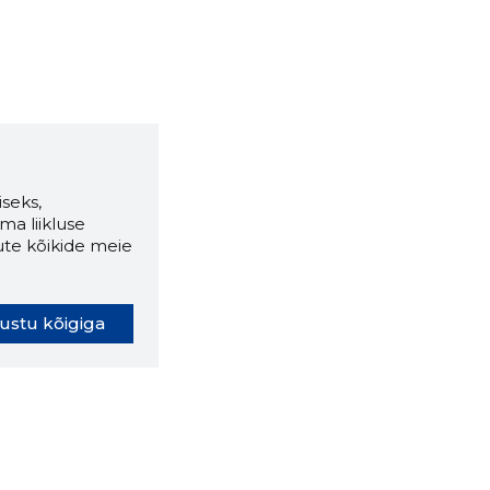
seks,
ma liikluse
ute kõikide meie
ustu kõigiga