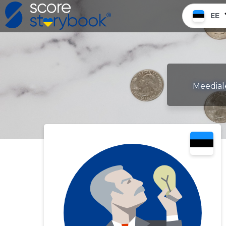
EE
Meediale