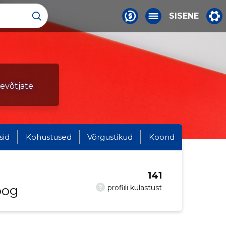
SISENE
tevõtjate
sid
Kohustused
Võrgustikud
Koond
141
oog
?
profiili külastust