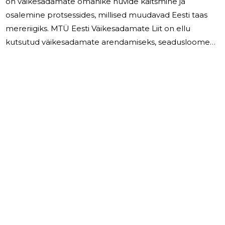
on väikesadamate omanike huvide kaitsmine ja
osalemine protsessides, millised muudavad Eesti taas
mereriigiks. MTÜ Eesti Väikesadamate Liit on ellu
kutsutud väikesadamate arendamiseks, seadusloome
paremaks väljatöötamiseks; väikesadamate
probleemide lahendamiseks, probleemide
koondamiseks ja ühtseks esitamiseks vastavatesse
ametkondadesse. EVSL on osalenud erinevates
komisjonides ja nõupidamistel, kus oli vaja kaitsta
väikesadamate huve . MTÜ Eesti Väikesadamate Liidu
liikmed töötavad vabatahtlikuse alusel. 2023.aastal MTÜ
Eesti