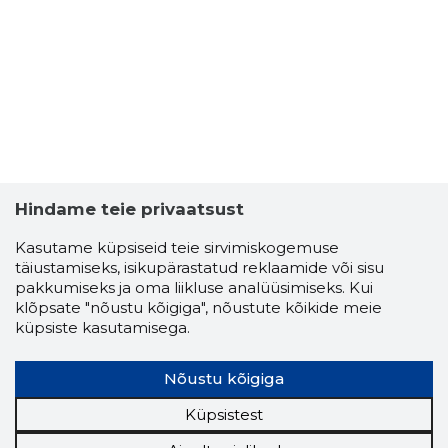
EESTI VÄ
Piiripeal
Hindame teie privaatsust
Kasutame küpsiseid teie sirvimiskogemuse
täiustamiseks, isikupärastatud reklaamide või sisu
pakkumiseks ja oma liikluse analüüsimiseks. Kui
klõpsate "nõustu kõigiga", nõustute kõikide meie
küpsiste kasutamisega.
Nõustu kõigiga
Küpsistest