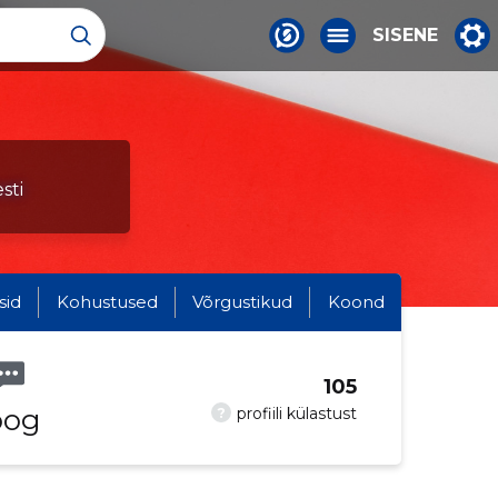
SISENE
sti
sid
Kohustused
Võrgustikud
Koond
105
oog
?
profiili külastust