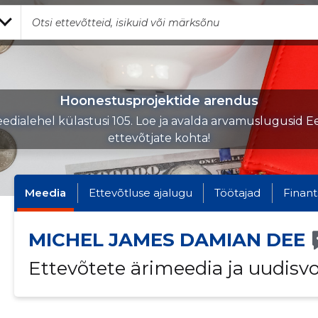
Hoonestusprojektide arendus
edialehel külastusi 105. Loe ja avalda arvamuslugusid Ee
ettevõtjate kohta!
Meedia
Ettevõtluse ajalugu
Töötajad
Finant
MICHEL JAMES DAMIAN DEE
Ettevõtete ärimeedia ja uudisv