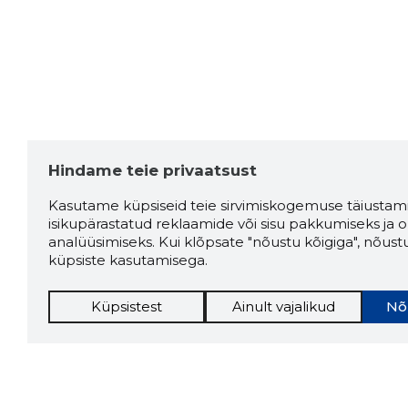
Hindame teie privaatsust
Kasutame küpsiseid teie sirvimiskogemuse täiustami
isikupärastatud reklaamide või sisu pakkumiseks ja o
analüüsimiseks. Kui klõpsate "nõustu kõigiga", nõust
küpsiste kasutamisega.
Küpsistest
Ainult vajalikud
Nõ