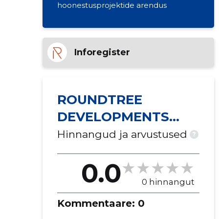
hoonestusprojektide arendus
Inforegister
ROUNDTREE
DEVELOPMENTS
LIMITED EESTI
Hinnangud ja arvustused
?
FILIAAL
0.0
0 hinnangut
Kommentaare:
0