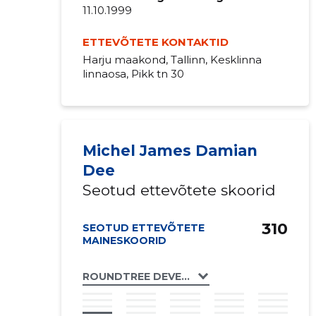
11.10.1999
ETTEVÕTETE KONTAKTID
Harju maakond, Tallinn, Kesklinna
linnaosa, Pikk tn 30
Michel James Damian
Dee
Seotud ettevõtete skoorid
310
SEOTUD ETTEVÕTETE
MAINESKOORID
ROUNDTREE DEVELOPMENTS LIMITED EESTI