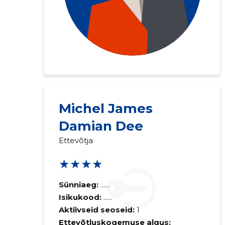
Michel James
Damian Dee
Ettevõtja
★★★★
Sünniaeg:
......
Isikukood:
......
Aktiivseid seoseid:
1
Ettevõtluskogemuse algus: