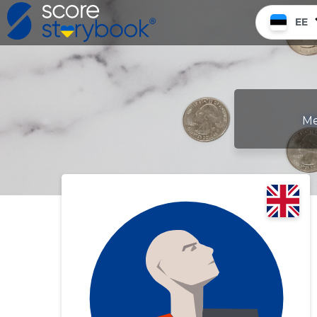
EE
Me