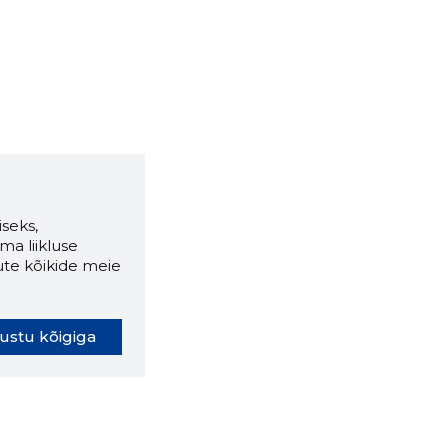
seks,
ma liikluse
ute kõikide meie
ustu kõigiga