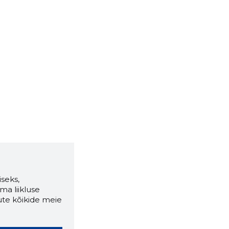
seks,
ma liikluse
ute kõikide meie