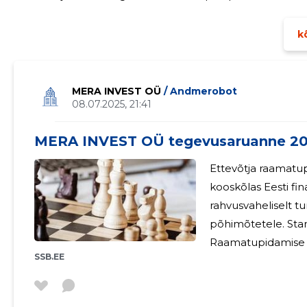
üldkoosoleku otsustada.
kõ
MERA INVEST OÜ
/ Andmerobot
08.07.2025, 21:41
MERA INVEST OÜ tegevusaruanne 2
Ettevõtja raamatu
kooskõlas Eesti fi
rahvusvaheliselt t
põhimõtetele. Standardi põhinõuded on kehtestatud
Raamatupidamise 
SSB.EE
Raamatupidamise T
kusjuures tegemist
lühendatud aasta