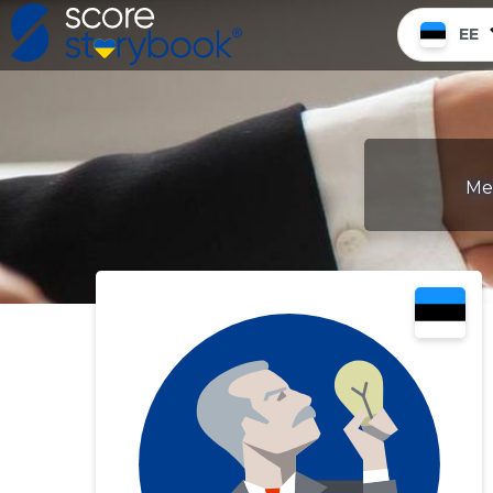
EE
Mee