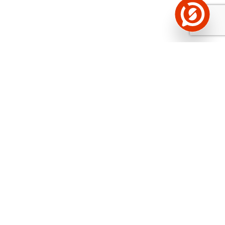
Näed helistaja tausta!
Storybooki Äpp toob
Sinuni
OTSEKONTAKTID
400 000 Eesti
ettevõtte ja isikute kohta (juhid, ametnikud).
Andmed on rikastatud maksevõime ja
finantsinfoga.