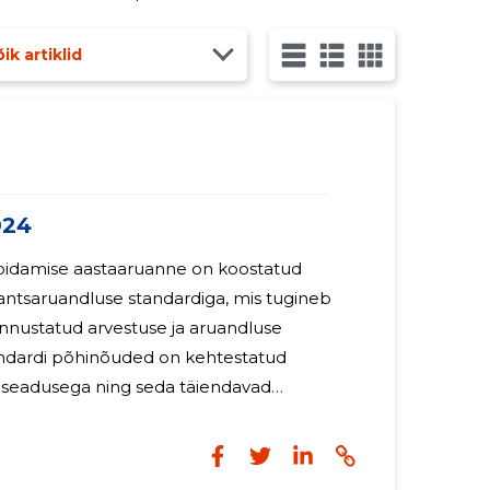
ik artiklid
024
pidamise aastaaruanne on koostatud
nantsaruandluse standardiga, mis tugineb
unnustatud arvestuse ja aruandluse
seadusega ning seda täiendavad
oimkonna poolt väljaantavad juhendid,
 on väikeettevõtjale kohaldatud
aruande põhimõtetel koostatud aruandega.