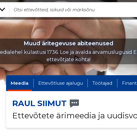
Muud äritegevuse abiteenused
dialehel külastusi 1736. Loe ja avalda arvamuslugusid E
ettevõtjate kohta!
Meedia
Ettevõtluse ajalugu
Töötajad
Finant
RAUL SIIMUT
Ettevõtete ärimeedia ja uudisv