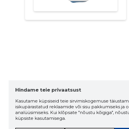
Hindame teie privaatsust
Kasutame küpsiseid teie sirvimiskogemuse täiustami
isikupärastatud reklaamide või sisu pakkumiseks ja o
analüüsimiseks. Kui klõpsate "nõustu kõigiga", nõust
küpsiste kasutamisega.