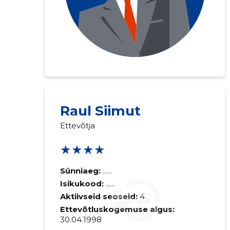
Saaja e-mail
Raul Siimut
Ettevõtja
Sinu kommen
★★★★
Sünniaeg:
......
Isikukood:
......
Aktiivseid seoseid:
4
Ettevõtluskogemuse algus:
30.04.1998