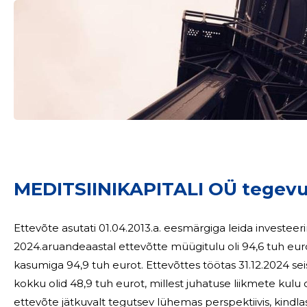
Sinu nimi
taar
MEDITSIINIKAPITALI OÜ tegev
Ettevõte asutati 01.04.2013.a. eesmärgiga leida investeeri
2024.aruandeaastal ettevõtte müügitulu oli 94,6 tuh eu
kasumiga 94,9 tuh eurot. Ettevõttes töötas 31.12.2024 seisuga üks töölepinguga töötaja, tööjõukulud
kokku olid 48,9 tuh eurot, millest juhatuse liikmete kulu oli kokku 4,8 tu
ettevõte jätkuvalt tegutsev lühemas perspektiivis, kindlas