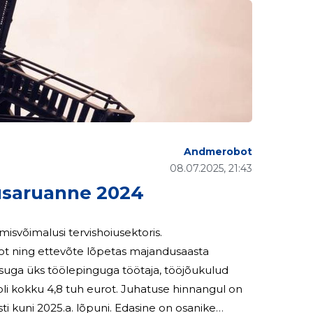
Andmerobot
08.07.2025, 21:43
usaruanne 2024
misvõimalusi tervishoiusektoris.
rot ning ettevõte lõpetas majandusaasta
h eurot. Juhatuse hinnangul on
ti kuni 2025.a. lõpuni. Edasine on osanike