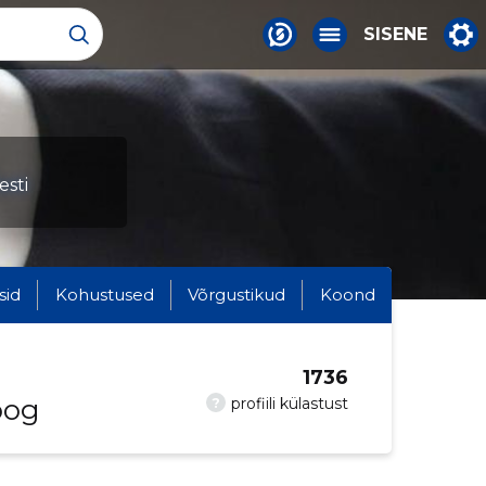
SISENE
esti
sid
Kohustused
Võrgustikud
Koond
1736
oog
?
profiili külastust