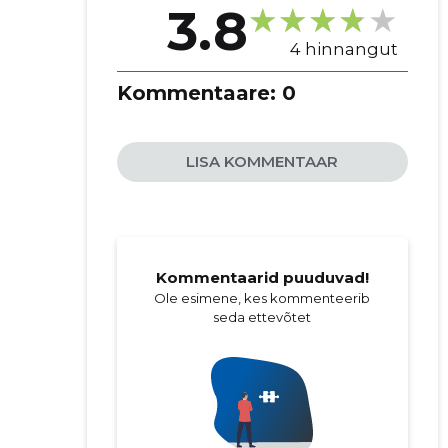
3.8
4 hinnangut
Kommentaare:
0
LISA KOMMENTAAR
Kommentaarid puuduvad!
Ole esimene, kes kommenteerib
seda ettevõtet