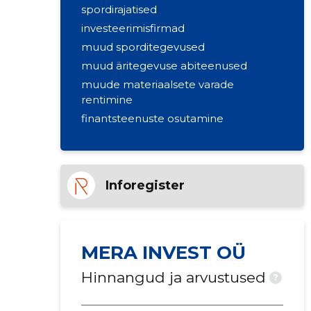
spordirajatised
investeerimisfirmad
muud sporditegevused
muud äritegevuse abiteenused
muude materiaalsete varade
rentimine
finantsteenuste osutamine
Inforegister
MERA INVEST OÜ
Hinnangud ja arvustused
?