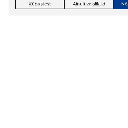
Küpsistest
Ainult vajalikud
Nõ
Storybo
Storybook
firma v
kui usa
Chrome laiendus
LAADI