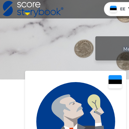
EE
Me