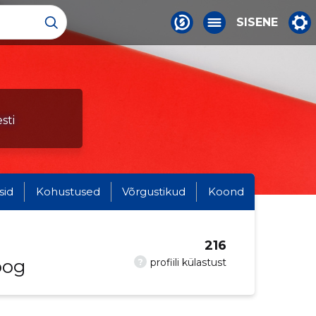
SISENE
sti
sid
Kohustused
Võrgustikud
Koond
216
oog
?
profiili külastust