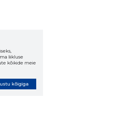
seks,
ma liikluse
ute kõikide meie
ustu kõigiga