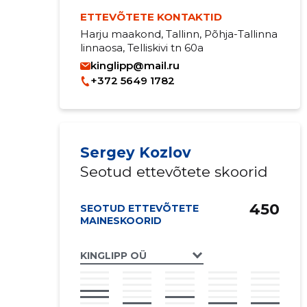
ETTEVÕTETE KONTAKTID
Harju maakond, Tallinn, Põhja-Tallinna
linnaosa, Telliskivi tn 60a
kinglipp@mail.ru
+372 5649 1782
Sergey Kozlov
Seotud ettevõtete skoorid
450
SEOTUD ETTEVÕTETE
MAINESKOORID
KINGLIPP OÜ