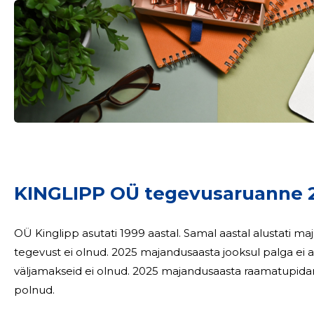
KINGLIPP OÜ tegevusaruanne 
OÜ Kinglipp asutati 1999 aastal. Samal aastal alustati majandustegevusega
tegevust ei olnud. 2025 majandusaasta jooksul palga ei arvestatud . Osaühingus oli 0 töötaja. Omanikule
väljamakseid ei olnud. 2025 majandusaasta raamatupidamisaruande koostamisel olulisi sündmusi
polnud.