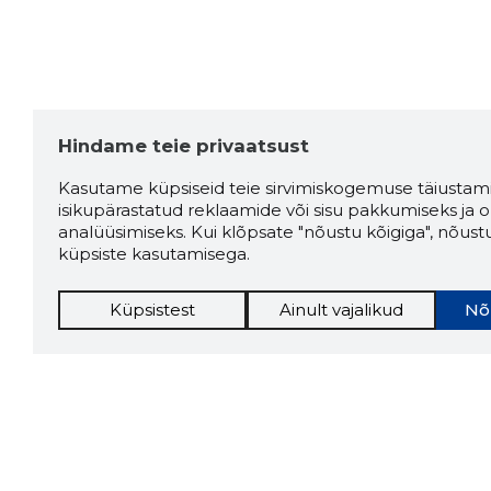
Hindame teie privaatsust
Kasutame küpsiseid teie sirvimiskogemuse täiustami
isikupärastatud reklaamide või sisu pakkumiseks ja o
analüüsimiseks. Kui klõpsate "nõustu kõigiga", nõust
küpsiste kasutamisega.
Küpsistest
Ainult vajalikud
Nõ