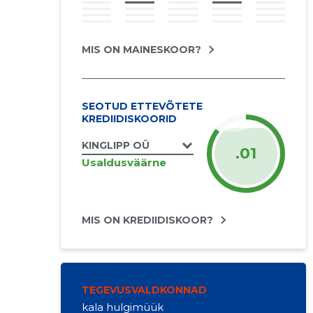
MIS ON MAINESKOOR?
SEOTUD ETTEVÕTETE
KREDIIDISKOORID
KINGLIPP OÜ
.01
Usaldusväärne
MIS ON KREDIIDISKOOR?
TEGEVUSVALDKONNAD
kala hulgimüük