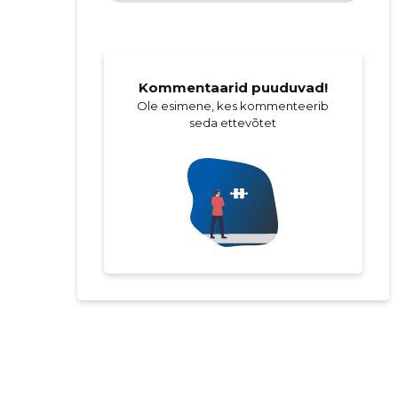
Kommentaarid puuduvad!
Ole esimene, kes kommenteerib
seda ettevõtet