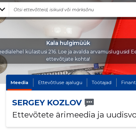
Kala hulgimüük
edialehel külastusi 216. Loe ja avalda arvamuslugusid Ee
ettevõtjate kohta!
Meedia
Ettevõtluse ajalugu
Töötajad
Finant
SERGEY KOZLOV
Ettevõtete ärimeedia ja uudisv