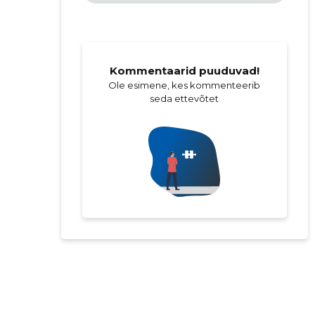
Kommentaarid puuduvad!
Ole esimene, kes kommenteerib
seda ettevõtet