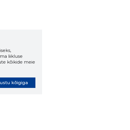
seks,
ma liikluse
ute kõikide meie
ustu kõigiga