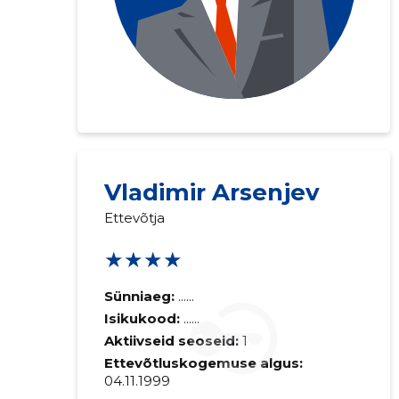
Vladimir Arsenjev
Ettevõtja
★★★★
Sünniaeg:
......
Isikukood:
......
Aktiivseid seoseid:
1
Ettevõtluskogemuse algus:
04.11.1999