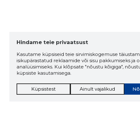
Hindame teie privaatsust
Kasutame küpsiseid teie sirvimiskogemuse täiustami
isikupärastatud reklaamide või sisu pakkumiseks ja o
analüüsimiseks. Kui klõpsate "nõustu kõigiga", nõust
küpsiste kasutamisega.
Küpsistest
Ainult vajalikud
Nõ