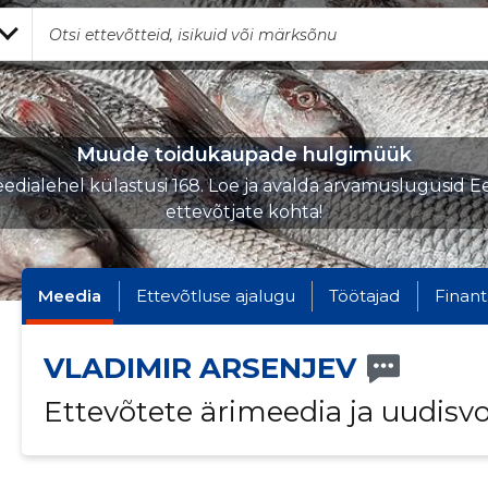
Muude toidukaupade hulgimüük
edialehel külastusi 168. Loe ja avalda arvamuslugusid Ee
ettevõtjate kohta!
Meedia
Ettevõtluse ajalugu
Töötajad
Finant
VLADIMIR ARSENJEV
Ettevõtete ärimeedia ja uudisv