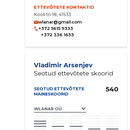
ETTEVÕTETE KONTAKTID
Kooli tn 18, 41533
wlanar@gmail.com
+372 5615 9333
+372 336 1633
Vladimir Arsenjev
Seotud ettevõtete skoorid
540
SEOTUD ETTEVÕTETE
MAINESKOORID
WLANAR OÜ