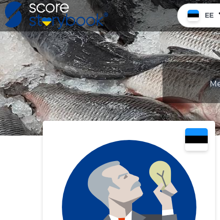
EE
Me