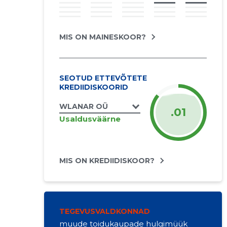
MIS ON MAINESKOOR?
SEOTUD ETTEVÕTETE
KREDIIDISKOORID
WLANAR OÜ
.01
Usaldusväärne
MIS ON KREDIIDISKOOR?
TEGEVUSVALDKONNAD
muude toidukaupade hulgimüük