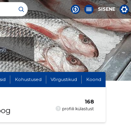
SISENE
sti
sid
Kohustused
Võrgustikud
Koond
168
oog
?
profiili külastust