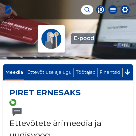
E-pood
Meedia
Ettevõtluse ajalugu
Töötajad
Finantsid
PIRET ERNESAKS
Ettevõtete ärimeedia ja
uudisvoog