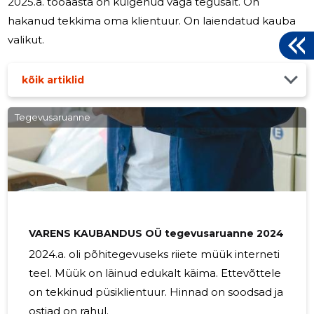
2025.a. tööaasta on kulgenud väga tegusalt. On
hakanud tekkima oma klientuur. On laiendatud kauba
valikut.
kõik artiklid
Tegevusaruanne
VARENS KAUBANDUS OÜ tegevusaruanne 2024
2024.a. oli põhitegevuseks riiete müük interneti
teel. Müük on läinud edukalt käima. Ettevõttele
on tekkinud püsiklientuur. Hinnad on soodsad ja
ostjad on rahul.