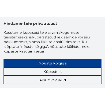
Hindame teie privaatsust
Kasutame küpsiseid teie sirvimiskogemuse
täiustamiseks, isikupärastatud reklaamide või sisu
pakkumiseks ja oma liikluse analüüsimiseks. Kui
klõpsate "nõustu kõigiga", nõustute kõikide meie
küpsiste kasutamisega.
Nõustu kõigiga
Küpsistest
Ainult vajalikud