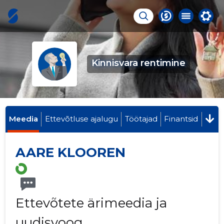
Kinnisvara rentimine
Meedia
Ettevõtluse ajalugu
Töötajad
Finantsid
AARE KLOOREN
Ettevõtete ärimeedia ja
uudisvoog