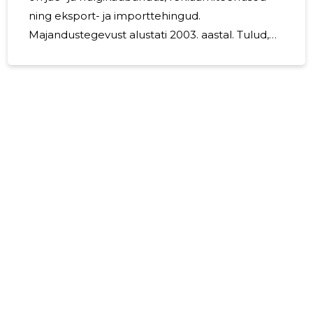
ning eksport- ja importtehingud.
Majandustegevust alustati 2003. aastal. Tulud,
kulud, kasum 2024. aasta müügitulu moodustas
0 eurot ja ärikahjum oli 37 800 eurot ning
tegevusaasta puhaskasum oli 191 319 eurot
Osaühingu tegevuskulud moodustasid 10 656
eurot. OÜ Solarax osakapital on 3 195 eurot.
Investeeringud 2010. aastal omandati osalus
osaühingus Veerenni Ärikeskus Holding. 2022.
aastal tehti uusi investeeringuid 16 113 euro eest.
01.10.2015.a.