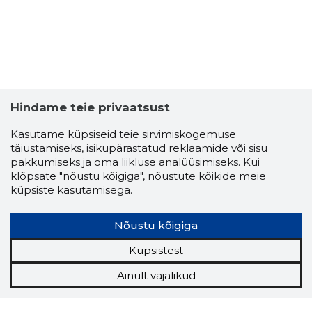
Hindame teie privaatsust
Kasutame küpsiseid teie sirvimiskogemuse
täiustamiseks, isikupärastatud reklaamide või sisu
pakkumiseks ja oma liikluse analüüsimiseks. Kui
klõpsate "nõustu kõigiga", nõustute kõikide meie
küpsiste kasutamisega.
Nõustu kõigiga
Küpsistest
Ainult vajalikud