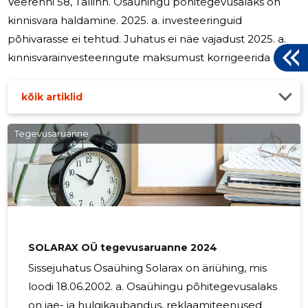
Veerenni 58, Tallinn. Osaühingu põhitegevusalaks on
kinnisvara haldamine. 2025. a. investeeringuid
põhivarasse ei tehtud. Juhatus ei näe vajadust 2025. a.
kinnisvarainvesteeringute maksumust korrigeerida ning
tellida hindamist. Uurimis- ja arenguväljaminekuid ei ole
tehtud ja ei ole plaanis. Osaühingul on rentnikega
kõik artiklid
pikaajalised rendilepingud ning seetõttu renditurul
toimuv osaühingut olulises osas ei mõjuta. Tulud, kulud,
Tegevusaruanne
kasum 2025. aasta müügitulu moodustas 545 867 eurot.
OÜ Veerenni Ärikeskus ärikasum moodustas 2025.
aastal 129 928
SOLARAX OÜ tegevusaruanne 2024
Sissejuhatus Osaühing Solarax on äriühing, mis
loodi 18.06.2002. a. Osaühingu põhitegevusalaks
on jae- ja hulgikaubandus, reklaamiteenused