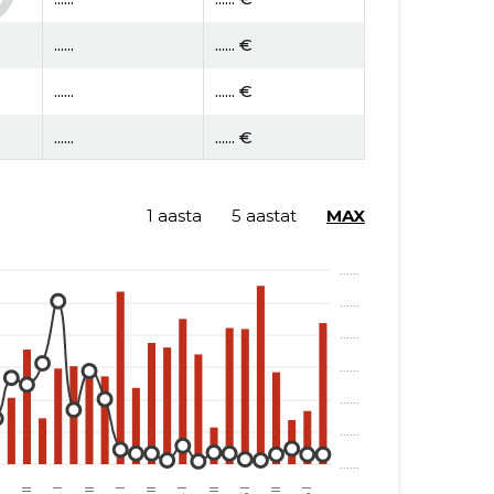
......
...... €
......
...... €
......
...... €
1 aasta
5 aastat
MAX