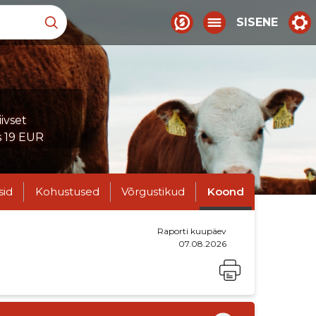
SISENE
ivset
s 19 EUR
sid
Kohustused
Võrgustikud
Koond
Raporti kuupäev
07.08.2026