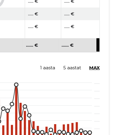
...... €
...... €
...... €
...... €
...... €
...... €
...... €
...... €
...... €
...... €
1 aasta
5 aastat
MAX