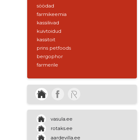
söödad
farmikeemia
kassiliivad
kuivtoidud
kassitoit
prins petfoods
bergophor
farmerile
lemmikloomale
põllumajandusloomad
seakasvatus
kinnisvara rentimine
teravilja ja loomasööda hulgimüük
külalistemajad
vasula.ee
korteriühistute tegevused
rotaks.ee
põllumajandusseltsid
aardevilla.ee