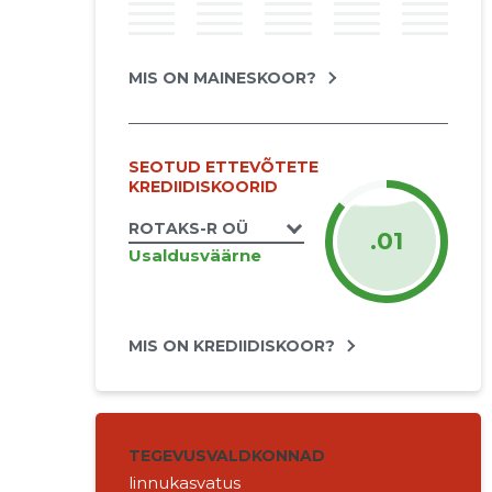
MIS ON MAINESKOOR?
SEOTUD ETTEVÕTETE
KREDIIDISKOORID
ROTAKS-R OÜ
.01
Usaldusväärne
MIS ON KREDIIDISKOOR?
TEGEVUSVALDKONNAD
linnukasvatus