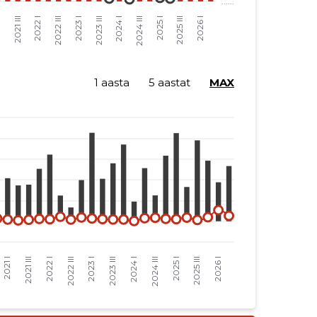
1 aasta
5 aastat
MAX