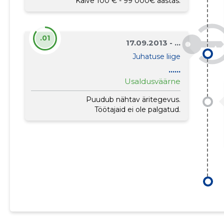
Käive 100 € - 99 000€ aastas.
.01
17.09.2013 - ...
Juhatuse liige
......
Usaldusväärne
Puudub nähtav äritegevus.
Töötajaid ei ole palgatud.