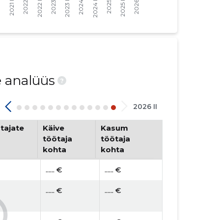
e analüüs
?
2026 II
tajate
Käive
Kasum
töötaja
töötaja
kohta
kohta
...... €
...... €
...... €
...... €