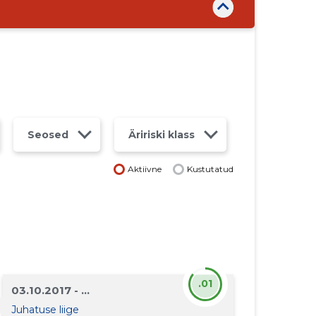
Seosed
Äririski klass
Aktiivne
Kustutatud
.01
03.10.2017 - ...
Juhatuse liige