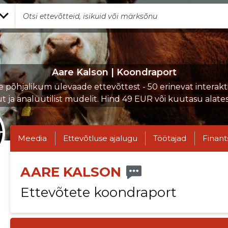
Aare Kalson | Koondraport
e põhjalikum ülevaade ettevõttest - 50 erinevat interakti
ut ja analüütilist mudelit. Hind 49 EUR või kuutasu alate
Meedia
Ettevõtluse ajalugu
Töötajad
Finant
AARE KALSON
Ettevõtete koondraport