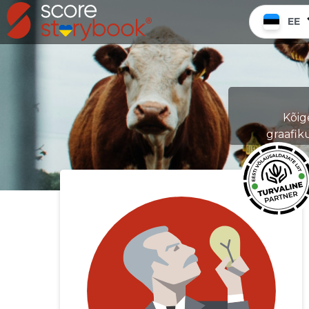
EE
Kõig
graafik