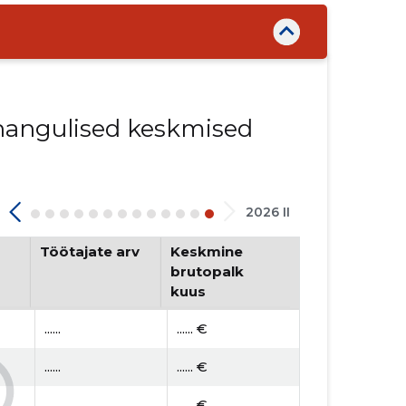
innangulised keskmised
2026 II
Töötajate arv
Keskmine
brutopalk
kuus
......
...... €
......
...... €
......
...... €