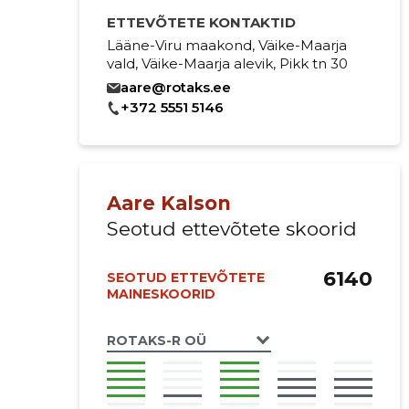
ETTEVÕTETE KONTAKTID
Lääne-Viru maakond, Väike-Maarja
vald, Väike-Maarja alevik, Pikk tn 30
aare@rotaks.ee
+372 5551 5146
Aare Kalson
Seotud ettevõtete skoorid
6140
SEOTUD ETTEVÕTETE
MAINESKOORID
ROTAKS-R OÜ