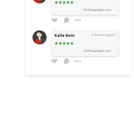
Allikas:google.com
Kalle Rein
5 aastat tagasi
Allikas:google.com