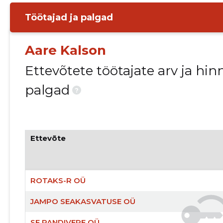
Töötajad ja palgad
Aare Kalson
Ettevõtete töötajate arv ja h
palgad
?
Ettevõte
ROTAKS-R OÜ
JAMPO SEAKASVATUSE OÜ
SF PANDIVERE OÜ