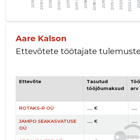
Aare Kalson
Ettevõtete töötajate tulemust
Ettevõte
Tasutud
Töö
tööjõumaksud
arv
ROTAKS-R OÜ
...... €
......
JAMPO SEAKASVATUSE
...... €
......
OÜ