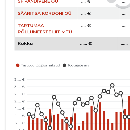
SF PANDIVERE OÜ
...... €
......
SÄÄRITSA KORDONI OÜ
...... €
......
TARTUMAA
...... €
......
PÕLLUMEESTE LIIT MTÜ
Kokku
...... €
......
TARTU LINN, KESK TN 11
...... €
......
KORTERIÜHISTU