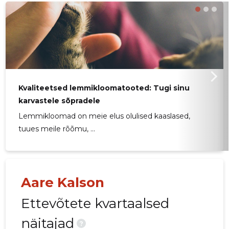
Kvaliteetsed lemmikloomatooted: Tugi sinu
karvastele sõpradele
Lemmikloomad on meie elus olulised kaaslased,
tuues meile rõõmu, ...
Aare Kalson
Ettevõtete kvartaalsed
näitajad
61
?