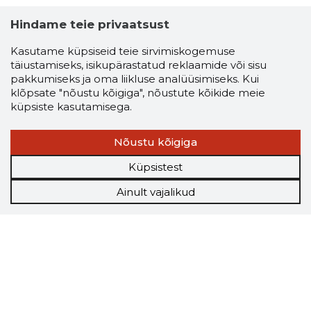
Hindame teie privaatsust
Kasutame küpsiseid teie sirvimiskogemuse
täiustamiseks, isikupärastatud reklaamide või sisu
pakkumiseks ja oma liikluse analüüsimiseks. Kui
klõpsate "nõustu kõigiga", nõustute kõikide meie
küpsiste kasutamisega.
Nõustu kõigiga
Küpsistest
Ainult vajalikud