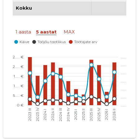
Kokku
1 aasta
5 aastat
MAX