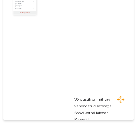
Võrgustik on nähtav
vähendatud seostega
Soovi korral laienda
lõimesid