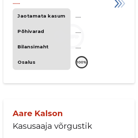
......
Jaotamata kasum
......
Põhivarad
......
Bilansimaht
......
Osalus
100%
Aare Kalson
Kasusaaja võrgustik