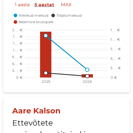
1 aasta
5 aastat
MAX
Aare Kalson
Ettevõtete