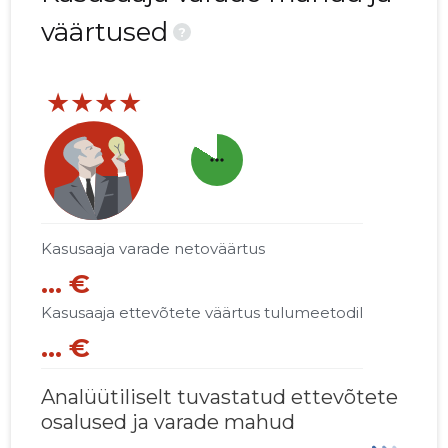
väärtused
?
★★★★
more_horiz
Kasusaaja varade netoväärtus
... €
Kasusaaja ettevõtete väärtus tulumeetodil
... €
Analüütiliselt tuvastatud ettevõtete
osalused ja varade mahud