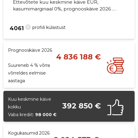
Ettevõtete kuu keskmine käive EUR,
kasumimarginaal 0%, prognooskäive 2026 .
Kinnisvara seisuga...
?
profiili külastust
4061
Prognooskäive 2026
4 836 188 €
Suureneb 4 % võrra
võrreldes eelmise
aastaga
Kuu keskmine käive
392 850 €
kokku
Vaba krediit:
98 000 €
Kogukasumid 2026