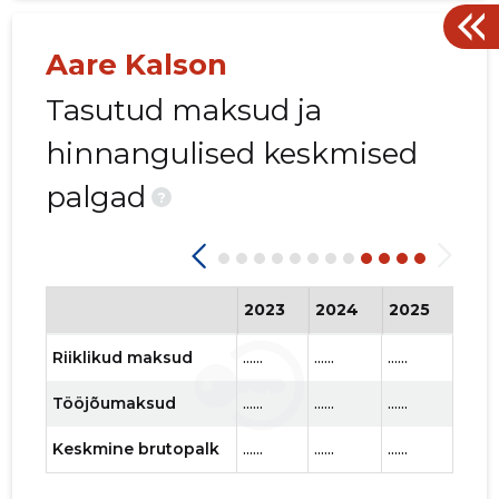
Aare Kalson
Tasutud maksud ja
hinnangulised keskmised
palgad
?
2023
2024
2025
202
Riiklikud maksud
......
......
......
......
Tööjõumaksud
......
......
......
......
Keskmine brutopalk
......
......
......
......