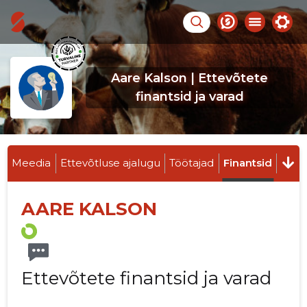
Aare Kalson | Ettevõtete
finantsid ja varad
Meedia
Ettevõtluse ajalugu
Töötajad
Finantsid
AARE KALSON
Ettevõtete finantsid ja varad