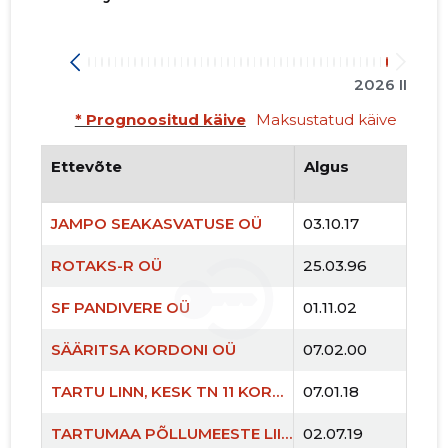
2026 II
* Prognoositud käive
Maksustatud käive
Ettevõte
Algus
JAMPO SEAKASVATUSE OÜ
03.10.17
ROTAKS-R OÜ
25.03.96
SF PANDIVERE OÜ
01.11.02
ROTAKS-
SÄÄRITSA KORDONI OÜ
07.02.00
Usaldusv
TARTU LINN, KESK TN 11 KORTERIÜHISTU
07.01.18
TARTUMAA PÕLLUMEESTE LIIT MTÜ
02.07.19