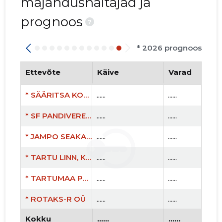
majandusnäitajad ja
prognoos
?
* 2026 prognoos
Ettevõte
Käive
Varad
* SÄÄRITSA KORDONI OÜ
......
......
* SF PANDIVERE OÜ
......
......
* JAMPO SEAKASVATUSE OÜ
......
......
* TARTU LINN, KESK TN 11 KORTERIÜHISTU
......
......
* TARTUMAA PÕLLUMEESTE LIIT MTÜ
......
......
* ROTAKS-R OÜ
......
......
Kokku
......
......