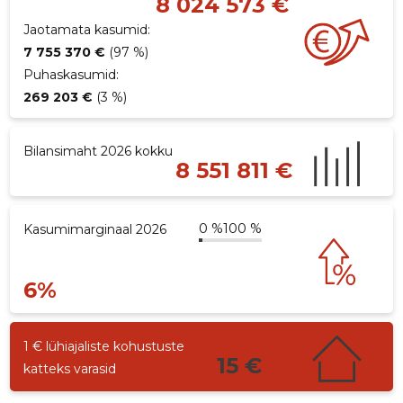
8 024 573 €
Jaotamata kasumid:
7 755 370 €
(97 %)
Puhaskasumid:
269 203 €
(3 %)
Bilansimaht 2026 kokku
8 551 811 €
0 %
100 %
Kasumimarginaal 2026
6%
1 € lühiajaliste kohustuste
15 €
katteks varasid