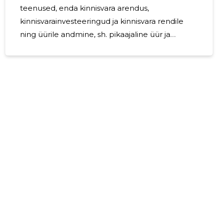
teenused, enda kinnisvara arendus,
kinnisvarainvesteeringud ja kinnisvara rendile
ning üürile andmine, sh. pikaajaline üür ja
lühiajaline üür (Booking, airbnb). Ettevõte on
jätkuvalt tegutsev.
12