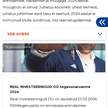
arendamise, haldamise ja müügiga. 2024.aastal
müügitulu ei olnud. Juhatus koosneb ühest liikmest,
juhatus juhtimise eest tasu ei saanud. 2024.aastal ei
toimunud olulisi sündmusi, mis raamatupidamise
aastaaruandes ei kajastu, kuid mis oluliselt võiksid
mõjutada järgmiste majandusaastate tulemusi.
kõik artiklid
Tegevusaruanne
REAL INVESTEERINGUD OÜ tegevusaruanne
2024
Real Investeeringud OÜ on asutatud 01.03.2006.
Põhitegevuseks on kinnisvara arendamise