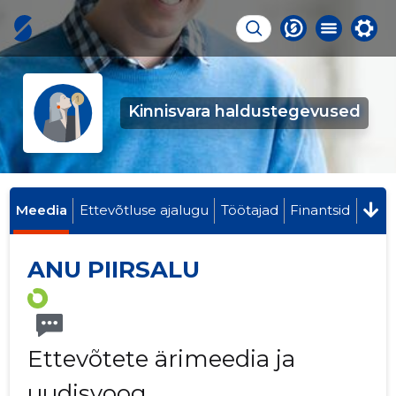
Kinnisvara haldustegevused
Meedia
Ettevõtluse ajalugu
Töötajad
Finantsid
ANU PIIRSALU
Ettevõtete ärimeedia ja
uudisvoog