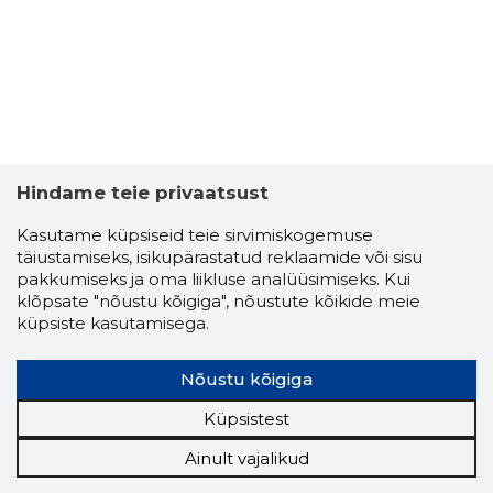
Hindame teie privaatsust
Kasutame küpsiseid teie sirvimiskogemuse
täiustamiseks, isikupärastatud reklaamide või sisu
pakkumiseks ja oma liikluse analüüsimiseks. Kui
klõpsate "nõustu kõigiga", nõustute kõikide meie
küpsiste kasutamisega.
Nõustu kõigiga
Küpsistest
Ainult vajalikud