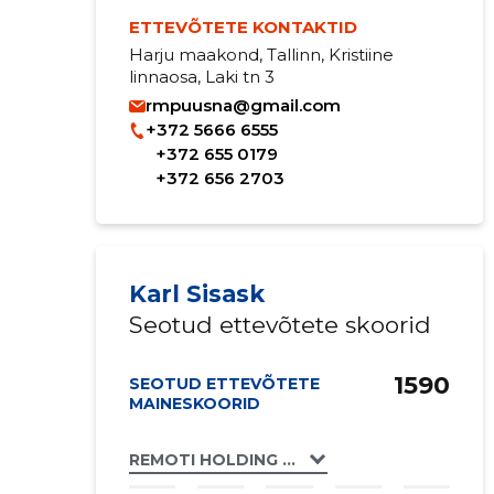
ETTEVÕTETE KONTAKTID
Harju maakond, Tallinn, Kristiine
linnaosa, Laki tn 3
rmpuusna@gmail.com
+372 5666 6555
+372 655 0179
+372 656 2703
Karl Sisask
Seotud ettevõtete skoorid
1590
SEOTUD ETTEVÕTETE
MAINESKOORID
REMOTI HOLDING OÜ