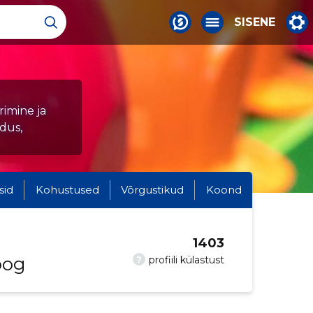
SISENE
imine ja
dus,
sid
Kohustused
Võrgustikud
Koond
1403
oog
?
profiili külastust