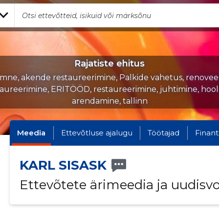
Rajatiste ehitus
ne, akende restaureerimine, Palkide vahetus, renoveer
taureerimine, ERITÖÖD, restaureerimine, juhtimine, hool
arendamine, tallinn
Meedia
Ettevõtluse ajalugu
Töötajad
Finant
KARL SISASK
Ettevõtete ärimeedia ja uudisv