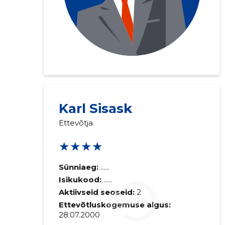
Karl Sisask
Ettevõtja
★★★★
Sünniaeg:
......
Isikukood:
......
Aktiivseid seoseid:
2
Ettevõtluskogemuse algus:
28.07.2000