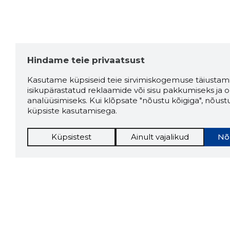
Hindame teie privaatsust
Kasutame küpsiseid teie sirvimiskogemuse täiustami
isikupärastatud reklaamide või sisu pakkumiseks ja o
analüüsimiseks. Kui klõpsate "nõustu kõigiga", nõust
küpsiste kasutamisega.
Küpsistest
Ainult vajalikud
Nõ