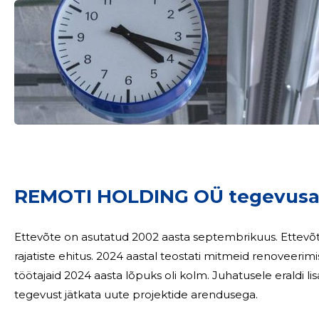
REMOTI HOLDING OÜ tegevusa
Ettevõte on asutatud 2002 aasta septembrikuus. Ettevõtte peamiseks tegevusalaks on elamute ja
rajatiste ehitus. 2024 aastal teostati mitmeid renoveerimis- ja remonditöid Eestis ja Soomes. Põhikohaga
töötajaid 2024 aasta lõpuks oli kolm. Juhatusele eraldi lisatasusid ei maks
tegevust jätkata uute projektide arendusega.