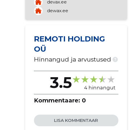
devax.ee
palkide vahetus
dewax.ee
akende restaureerimine
hoonete ehitustööd
rajatiste ehitus
REMOTI HOLDING
OÜ
Hinnangud ja arvustused
?
3.5
4 hinnangut
Kommentaare:
0
LISA KOMMENTAAR