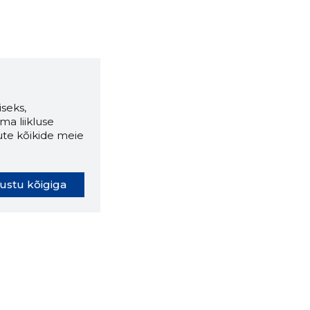
seks,
ma liikluse
ute kõikide meie
ustu kõigiga