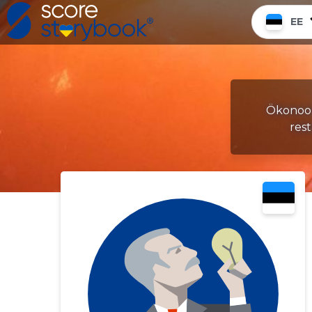
EE
Ökonoom
res