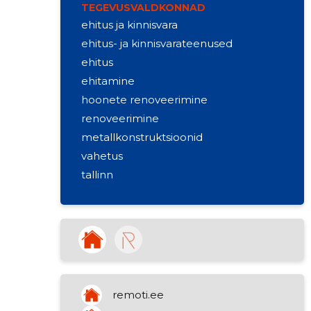
TEGEVUSVALDKONNAD
ehitus ja kinnisvara
ehitus- ja kinnisvarateenused
ehitus
ehitamine
hoonete renoveerimine
renoveerimine
metallkonstruktsioonid
vahetus
tallinn
ökonoomne
arendamine
hooldus
juhtimine
restaureerimine
eritööd
remoti.ee
renoveerimine ja restaureerimine