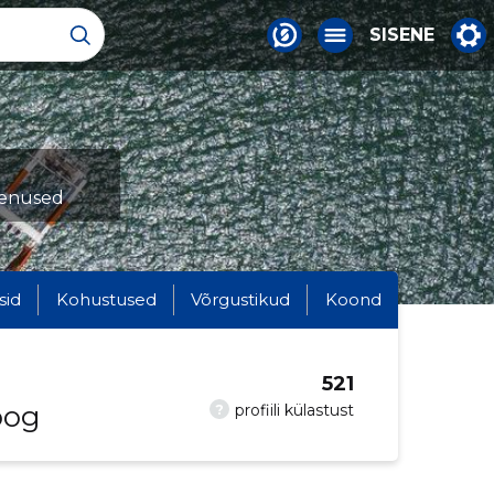
SISENE
teenused
sid
Kohustused
Võrgustikud
Koond
521
oog
?
profiili külastust