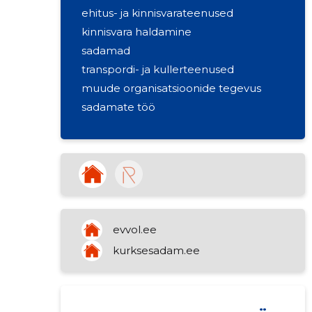
ehitus- ja kinnisvarateenused
kinnisvara haldamine
sadamad
transpordi- ja kullerteenused
muude organisatsioonide tegevus
sadamate töö
evvol.ee
kurksesadam.ee