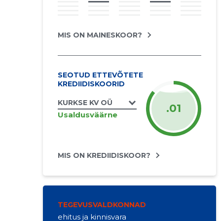
MIS ON MAINESKOOR?
SEOTUD ETTEVÕTETE
KREDIIDISKOORID
KURKSE KV OÜ
.01
Usaldusväärne
MIS ON KREDIIDISKOOR?
TEGEVUSVALDKONNAD
ehitus ja kinnisvara