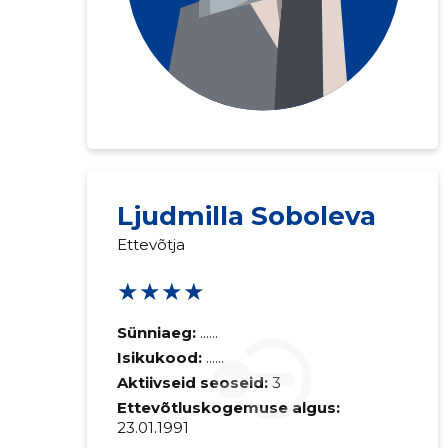
Ljudmilla Soboleva
Saaja e-mail
Ettevõtja
★★★★
Sinu kommen
Sünniaeg:
......
Isikukood:
......
Aktiivseid seoseid:
3
Ettevõtluskogemuse algus:
23.01.1991