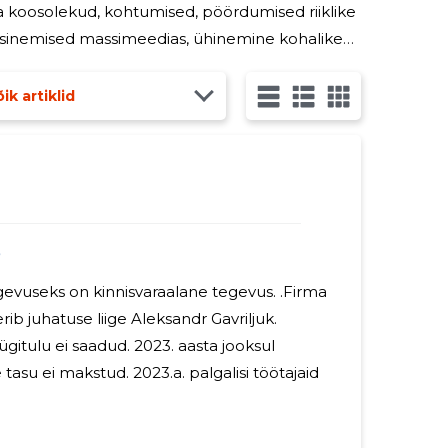
esinemised massimeedias, ühinemine kohalike
usandluse, rahvusvaheliste normide ja Liidu
ik artiklid
3
useks on kinnisvaraalane tegevus. .Firma
ib juhatuse liige Aleksandr Gavriljuk.
saadud. 2023. aasta jooksul
tud. 2023.a. palgalisi töötajaid