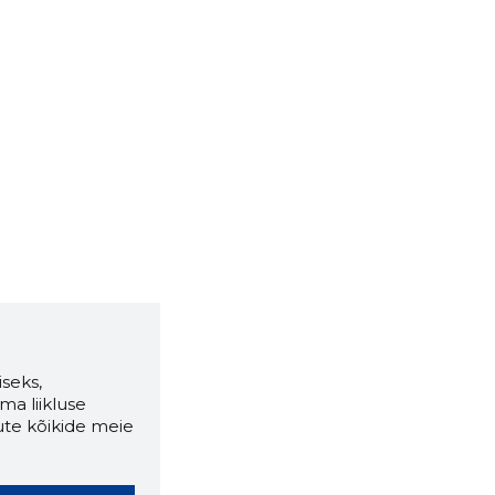
seks,
ma liikluse
ute kõikide meie