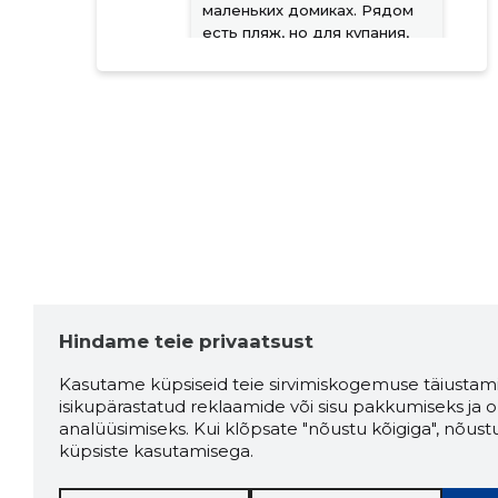
маленьких домиках. Рядом
есть пляж, но для купания,
на мой взгляд, он мало
пригоден.
Allikas:google.com
Irina Karavajeva
7 aastat tagasi
Allikas:google.com
Hindame teie privaatsust
urmas mälk
7 aastat tagasi
Kasutame küpsiseid teie sirvimiskogemuse täiustami
isikupärastatud reklaamide või sisu pakkumiseks ja o
Ilus suvitada,puhas vesi
analüüsimiseks. Kui klõpsate "nõustu kõigiga", nõust
meres.
küpsiste kasutamisega.
Allikas:google.com