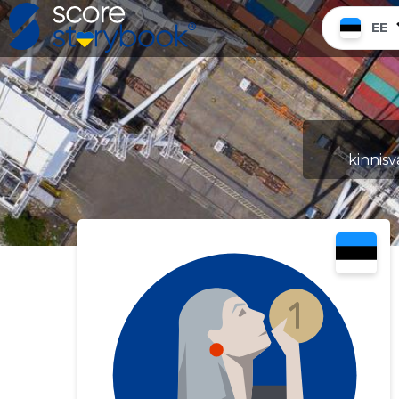
EE
kinnisv