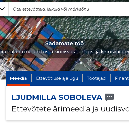
Sadamate töö
ara haldamine, ehitus ja kinnisvara, ehitus- ja kinnisvara
Meedia
Ettevõtluse ajalugu
Töötajad
Finant
LJUDMILLA SOBOLEVA
Ettevõtete ärimeedia ja uudisv