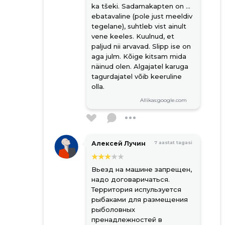
ka tšeki. Sadamakapten on ...
ebatavaline (pole just meeldiv
tegelane), suhtleb vist ainult
vene keeles. Kuulnud, et
paljud nii arvavad. Slipp ise on
aga julm. Kõige kitsam mida
näinud olen. Algajatel karuga
tagurdajatel võib keeruline
olla.
Allikas:google.com
Алексей Лучин
7 aastat tagasi
Вьезд на машине запрещен,
надо договаричаться.
Территория испульзуется
рыбаками для размещения
рыболовных
пренадлежностей в