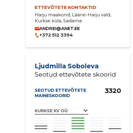
ETTEVÕTETE KONTAKTID
Harju maakond, Lääne-Harju vald,
Kurkse küla, Sadama
ANDREI@ANET.EE
+372 512 3394
Ljudmilla Soboleva
Seotud ettevõtete skoorid
3320
SEOTUD ETTEVÕTETE
MAINESKOORID
KURKSE KV OÜ