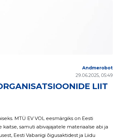
Andmerobot
29.06.2025, 05:49
ORGANISATSIOONIDE LIIT
miseks. MTÜ EV VOL eesmärgiks on Eesti
 kaitse, samuti abivajajatele materiaalse abi ja
ktidest ja Liidu