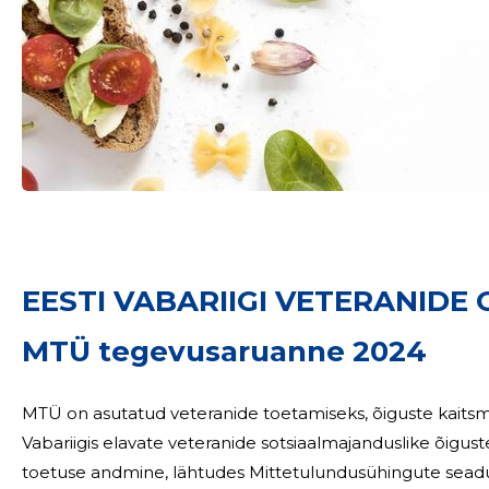
Sinu nimi
EESTI VABARIIGI VETERANIDE 
taar
MTÜ tegevusaruanne 2024
MTÜ on asutatud veteranide toetamiseks, õiguste kaits
Vabariigis elavate veteranide sotsiaalmajanduslike õiguste
toetuse andmine, lähtudes Mittetulundusühingute seadusest, Eesti Vabariigi õigusa