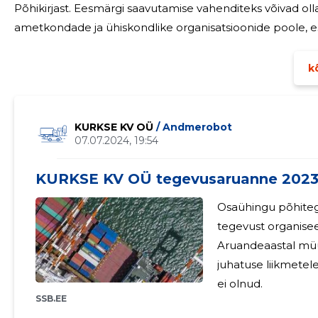
Põhikirjast. Eesmärgi saavutamise vahenditeks võivad olla koosolekud, kohtumised, pöördumised riiklike
ametkondade ja ühiskondlike organisatsioonide poole, 
või välismaiste ühiskondlike organisatsioonidega EV sead
kõ
KURKSE KV OÜ
/ Andmerobot
07.07.2024, 19:54
KURKSE KV OÜ tegevusaruanne 202
Osaühingu põhitegev
tegevust organiseer
Aruandeaastal müügitulu ei 
juhatuse liikmetele tasu ei maks
ei olnud.
SSB.EE