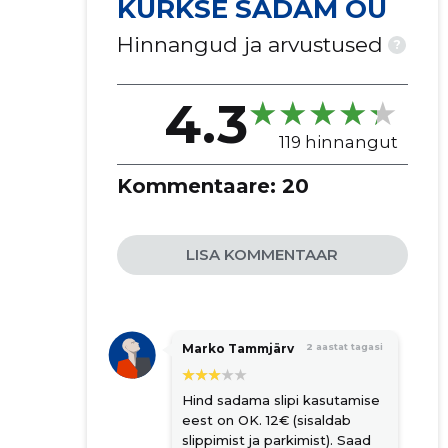
KURKSE SADAM OÜ
Hinnangud ja arvustused
?
4.3
119 hinnangut
Kommentaare:
20
LISA KOMMENTAAR
Marko Tammjärv
2 aastat tagasi
Hind sadama slipi kasutamise
eest on OK. 12€ (sisaldab
slippimist ja parkimist). Saad