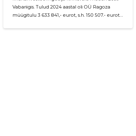
Vabariigis. Tulud 2024 aastal oli OÜ Ragoza
müügitulu 3 633 841,- eurot, s.h. 150 507.- eurot
on enda kinnisvara uurile andmine, 3 458 973.-
eurot on enda kinnisvara muüük, 3300.- eurot
on saadud auto rendile andmisest. Suur osa
firma tegevuses on finantsinvesteeringud ja
2024 aastal on saadud intressitulud summas
359 915- eurot. Personal Aruandeaastal oli 3
tootaja ja oli makstud palk summas 29 472.-
eurit. Juhatuseliikmele valjamaksud ei ole
tehtud. Makromajanduslik
448