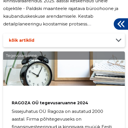
kinnisvaraarendus. 2025. aastal keskenduti ühele
objektile - Paldiski maanteele rajatava büroohoone ja
kaubanduskeskuse arendamisele. Kestab
detailplaneeringu koostamise protsess.
Tegevuskeskkonna üldine makromajanduslik areng OÜ
Romero Assets majandustulemustele olulist mõju ei
kõik artiklid
avaldanud. Majandustulemused. OÜ Romero Assets
bilansimaht seisuga 31.12.2025. a. moodustas 5 233 053
Tegevusaruanne
eurot ja aruandeaasta kasumiks kujunes 17 720 eurot.
Finantsnäitajad 2025.a. 2024.a. Omakapital (euro) 103
521 85 801 Osakapital (euro) 2 556 2 556 Omakapitali
suhe
RAGOZA OÜ tegevusaruanne 2024
Sissejuhatus OÜ Ragoza on asutatud 2000
aastal. Firma põhitegevuseks on
finansinvesteeringud ja kinnisvara muüük Eesti