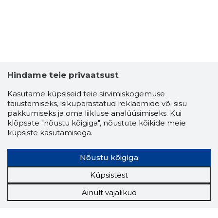
Hindame teie privaatsust
Kasutame küpsiseid teie sirvimiskogemuse
täiustamiseks, isikupärastatud reklaamide või sisu
pakkumiseks ja oma liikluse analüüsimiseks. Kui
klõpsate "nõustu kõigiga", nõustute kõikide meie
küpsiste kasutamisega.
Nõustu kõigiga
Küpsistest
Ainult vajalikud