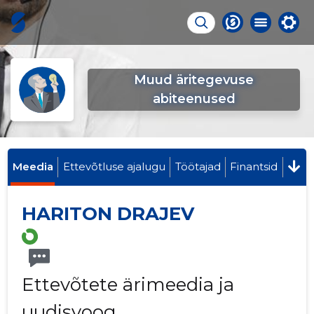
Muud äritegevuse
abiteenused
Meedia
Ettevõtluse ajalugu
Töötajad
Finantsid
HARITON DRAJEV
Ettevõtete ärimeedia ja
uudisvoog