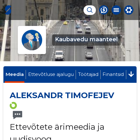
Kaubavedu maanteel
Meedia
Ettevõtluse ajalugu
Töötajad
Finantsid
ALEKSANDR TIMOFEJEV
Ettevõtete ärimeedia ja
uudisvoog