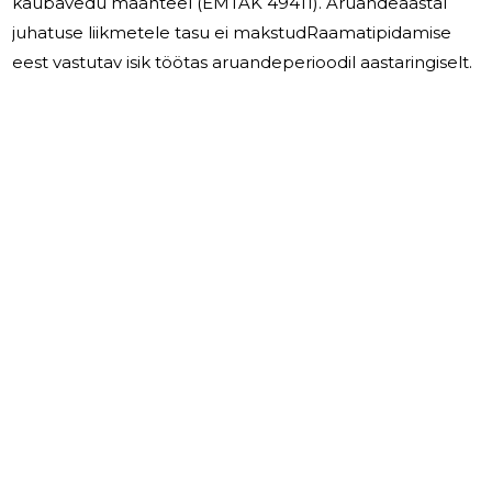
kaubavedu maanteel (EMTAK 49411). Aruandeaastal
juhatuse liikmetele tasu ei makstudRaamatipidamise
eest vastutav isik töötas aruandeperioodil aastaringiselt.