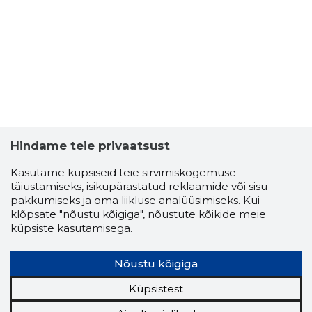
-
Hindame teie privaatsust
Kasutame küpsiseid teie sirvimiskogemuse
täiustamiseks, isikupärastatud reklaamide või sisu
pakkumiseks ja oma liikluse analüüsimiseks. Kui
klõpsate "nõustu kõigiga", nõustute kõikide meie
küpsiste kasutamisega.
Nõustu kõigiga
Küpsistest
SPENTA 