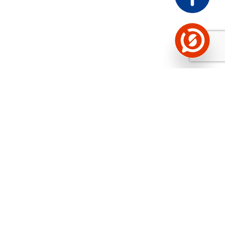
Näed helistaja tausta!
Storybooki Äpp toob
Sinuni
OTSEKONTAKTID
400 000 Eesti