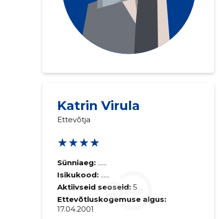
Saaja e-mail
Katrin Virula
Ettevõtja
Sinu kommen
★★★★
Sünniaeg:
......
Isikukood:
......
Aktiivseid seoseid:
5
Ettevõtluskogemuse algus:
17.04.2001