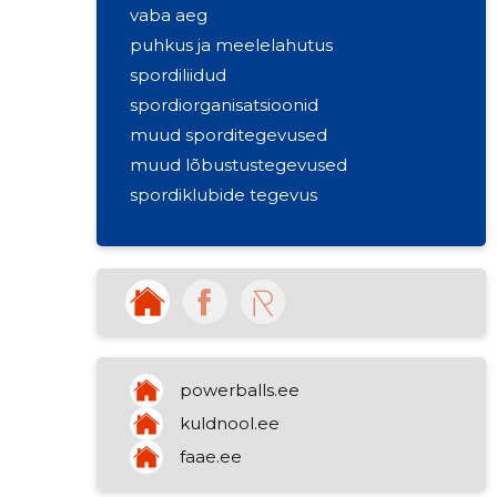
vaba aeg
puhkus ja meelelahutus
spordiliidud
spordiorganisatsioonid
muud sporditegevused
muud lõbustustegevused
spordiklubide tegevus
powerballs.ee
kuldnool.ee
faae.ee