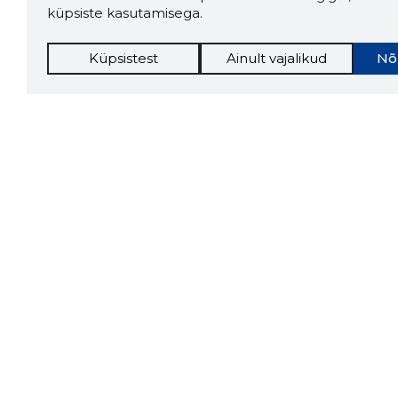
küpsiste kasutamisega.
Küpsistest
Ainult vajalikud
Nõ
Storybo
Storybook
firma v