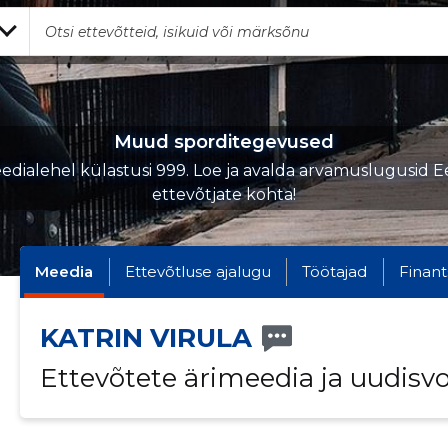
Muud sporditegevused
edialehel külastusi 999. Loe ja avalda arvamuslugusid Ee
ettevõtjate kohta!
Meedia
Ettevõtluse ajalugu
Töötajad
Finant
KATRIN VIRULA
Ettevõtete ärimeedia ja uudisv