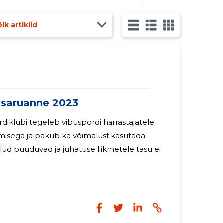
ine Eestis, mis
ik artiklid
saruanne 2023
iklubi tegeleb vibuspordi harrastajatele
amisega ja pakub ka võimalust kasutada