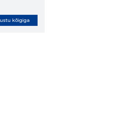
ustu kõigiga
oki laiendus ütleb Sulle, mis
eebilehel Sa parajasti viibid ja