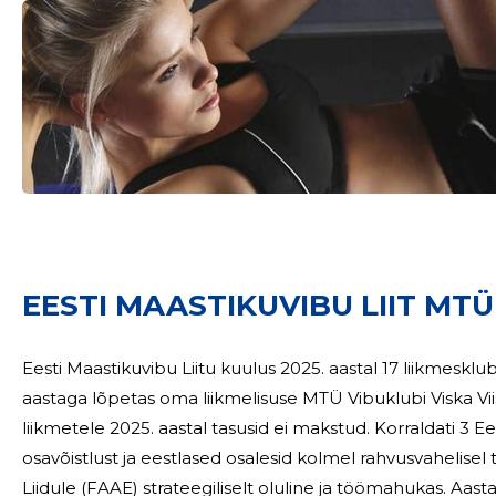
Sinu nimi
taar
EESTI MAASTIKUVIBU LIIT MTÜ
Eesti Maastikuvibu Liitu kuulus 2025. aastal 17 liikmesklub
aastaga lõpetas oma liikmelisuse MTÜ Vibuklubi Viska Viis. Alaliit on jätkuvalt tegutsev, juhatuse
liikmetele 2025. aastal tasusid ei makstud. Korraldati 3 Eesti meistrivõistlust, 9 Klubide Karika võistlussarja
osavõistlust ja eestlased osalesid kolmel rahvusvahelisel tiitlivõistlusel. 2025. 
Liidule (FAAE) strateegiliselt oluline ja töömahukas. A