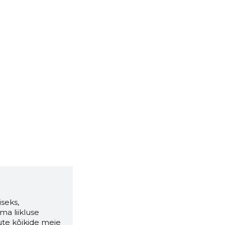
seks,
ma liikluse
ute kõikide meie