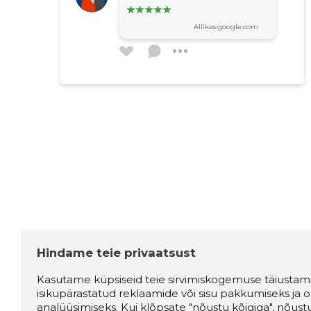
Allikas:google.com
Hindame teie privaatsust
Kasutame küpsiseid teie sirvimiskogemuse täiustami
isikupärastatud reklaamide või sisu pakkumiseks ja o
analüüsimiseks. Kui klõpsate "nõustu kõigiga", nõust