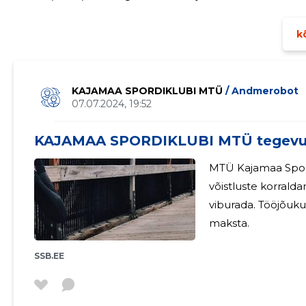
maastikulaskmise meistrivõistluste (EFAC 2025) korraldam
kõ
KAJAMAA SPORDIKLUBI MTÜ
/ Andmerobot
07.07.2024, 19:52
KAJAMAA SPORDIKLUBI MTÜ tegevu
MTÜ Kajamaa Spord
võistluste korrald
viburada. Tööjõukulud puuduvad ja juhatuse liikmetele tasu ei
maksta.
SSB.EE