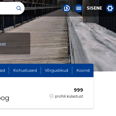
SISENE
sti
sid
Kohustused
Võrgustikud
Koond
999
oog
?
profiili külastust