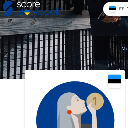
EE
Me