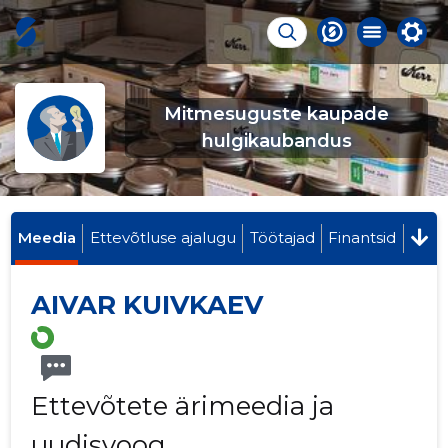
Mitmesuguste kaupade
hulgikaubandus
Meedia
Ettevõtluse ajalugu
Töötajad
Finantsid
AIVAR KUIVKAEV
Ettevõtete ärimeedia ja
uudisvoog