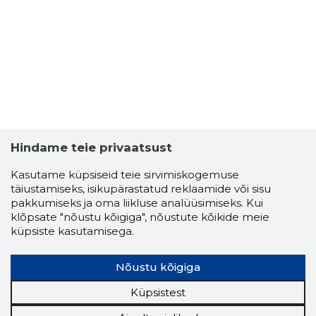
Hindame teie privaatsust
Kasutame küpsiseid teie sirvimiskogemuse
täiustamiseks, isikupärastatud reklaamide või sisu
pakkumiseks ja oma liikluse analüüsimiseks. Kui
klõpsate "nõustu kõigiga", nõustute kõikide meie
küpsiste kasutamisega.
ESURI TR
Usaldusv
Nõustu kõigiga
Küpsistest