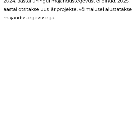
2024. aastal ühingul majandustegevust ei olnud. 2025.
aastal otsitakse uusi äriprojekte, võimalusel alustatakse
majandustegevusega.