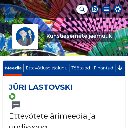
Kunstiesemete jaemüük
Meedia
Ettevõtluse ajalugu
Töötajad
Finantsid
JÜRI LASTOVSKI
Ettevõtete ärimeedia ja
uudisvoog