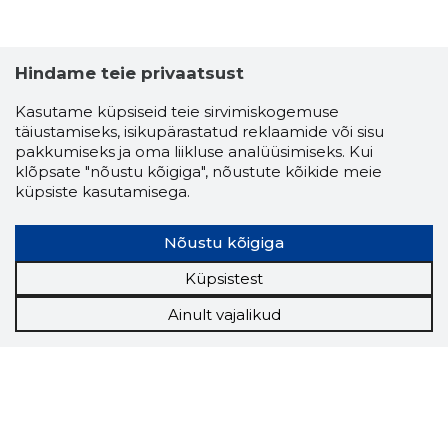
JUSPER 
Usaldusv
Hindame teie privaatsust
Kasutame küpsiseid teie sirvimiskogemuse
täiustamiseks, isikupärastatud reklaamide või sisu
pakkumiseks ja oma liikluse analüüsimiseks. Kui
klõpsate "nõustu kõigiga", nõustute kõikide meie
küpsiste kasutamisega.
Nõustu kõigiga
Küpsistest
Ainult vajalikud