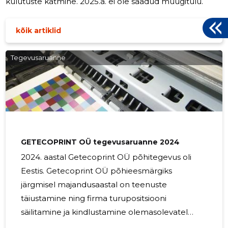
kulutuste katmine. 2025.a. ei ole saadud müügitulu.
kõik artiklid
Tegevusaruanne
GETECOPRINT OÜ tegevusaruanne 2024
2024. aastal Getecoprint OÜ põhitegevus oli
Eestis. Getecoprint OÜ põhieesmärgiks
järgmisel majandusaastal on teenuste
täiustamine ning firma turupositsiooni
säilitamine ja kindlustamine olemasolevatel
turgude.