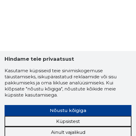
VIRUMAA
Usaldusv
Hindame teie privaatsust
Kasutame küpsiseid teie sirvimiskogemuse
täiustamiseks, isikupärastatud reklaamide või sisu
pakkumiseks ja oma liikluse analüüsimiseks. Kui
klõpsate "nõustu kõigiga", nõustute kõikide meie
küpsiste kasutamisega.
Nõustu kõigiga
Küpsistest
Ainult vajalikud