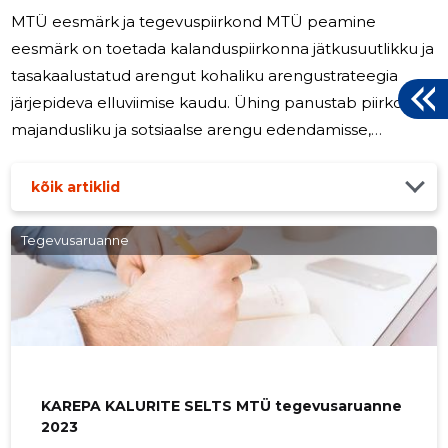
MTÜ eesmärk ja tegevuspiirkond MTÜ peamine
eesmärk on toetada kalanduspiirkonna jätkusuutlikku ja
tasakaalustatud arengut kohaliku arengustrateegia
järjepideva elluviimise kaudu. Ühing panustab piirkonna
majandusliku ja sotsiaalse arengu edendamisse,
soodustades kalandus- ja rannakogukondade
elujõulisust ning koostööd erinevate partnerite vahel.
kõik artiklid
Ühing tegutseb Lääne- ja Ida-Viru maakonnas, kus
kokku on 16 omavalitsust. Lääne-Virumaal asuvad
Tegevusaruanne
Haljala vald, Kadrina vald, Rakvere linn, Rakvere vald,
Tapa vald, Vinni vald, Viru-Nigula vald ja Väike-Maarja
vald. Ida-Virumaal asuvad Alutaguse
KAREPA KALURITE SELTS MTÜ tegevusaruanne
2023