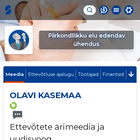
Piirkondllikku elu edendav
ühendus
Meedia
Ettevõtluse ajalugu
Töötajad
Finantsid
OLAVI KASEMAA
Ettevõtete ärimeedia ja
uudisvoog